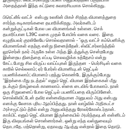
அதைத்தான் இந்த கட்டுரை சுவாரசியமாக சொல்கிறது.
பிரெட்லீங் வாட்ச் என்பது உலகின் மிகச் சிறந்த விமானத்துறை
சார்ந்த கடிகாரங்களை தயாரிக்கிறது. அவர்களிடம்
கன்றுக்குட்டிகள் போல பல விமானங்கள் உள்ளன. செக்
தயாரிப்பான L39C வகை முதல் போயிங் வகை வரை. இதை
எழுதியவர் குரலிலேயே சொல்வதானால் - "ஒரு வாட்ச் கம்பெனிக்கு
விமானங்கள் எதற்கு என்று நினைத்தேன். ஸ்விட்சர்லாந்த்தில்
லூசெர்ன் நகர் அருகே உள்ள அந்த இடத்துக்கு சென்றபோது
இன்றைய தினத்தை எப்படி செலவழிக்க உத்தேசம் என்று
கேட்டபோது சில விருப்ப வாய்ப்புகள் இருந்தன - மெர்சிடிஸ் வகை
காரில் செல்லலாம்; ஏர் போர்ஸ் விமானியுடன் ஜெட்டில்
பயணிக்கலாம்; விமானம் பறந்து கொண்டே இருக்கும்போது
"இறக்கை மீது நடத்தல்" எனும் ஜெட் விமான இறக்கைகள் மீது
நடக்கும் நிகழ்வைக் காணலாம். ஸ்கை டைவிங் போகலாம். நான்
ஒரு சிறுவனைப் போல ஜெட்டில் பயணிப்பதை விரும்பினேன்.
சொல்லிவிட்டேன் தவிர என்னவிதமான அனுபவம் அது என்பது
எனக்கு லேசாக புரிய ஆரம்பித்தது. நான் வாழ்வில் அதிகபட்ச
அச்சமூட்டும் த்ரில் என்று அனுபவித்தது ரோலர்கோஸ்டர்தான்.
காக்பிட் எனும் ஜெட் விமான இருக்கையில் அமர்ந்தவுடன் என்னிடம்
இரு விஷயங்கள் சொன்னார்கள். ஒன்று எந்த வஸ்துவையும்
தொடாதே. மற்றொன்று, ஏதாவது ஆபத்து என்றால் இதை தொடு.