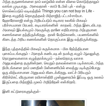
அந்த தருணங்களை நாம் வாழ்வில் என்ன விலை கொடுத்தாலும்
வாங்க முடியாது. அவைதான் - காபி டேபிள் புக் - என்று
சொல்லப்படும் வடிவத்தில் Things you can not buy in Life -
இதை எழுதித் தொகுத்தவர் மித்ராஜித் பட்டாச்சார்யா.
ஹோரோலாஜி என்று அறியப்படும் கடிகார உலகில் மிகவும்
பரிச்சயமான பிரபலர். கடியாரங்களின் காதலர். அந்த இடைவிடாத
அவாவும் இயக்கமும் அவருக்கு தானே எதிர்பாராத அற்புதமான
கணங்களை தந்திருக்கிறது. தான் மேற்கொண்ட பயணங்களில்
கிடைத்த அரிய கணங்களின் தொகுப்பாக இது வந்திருக்கிறது.
இந்த புத்தகத்தில் மிகவும் சுருக்கமாக - மிக நேர்த்தியான
புகைப்படங்களும் - அதைக் கண்டவுடன் நமக்கு எழும் ஆவலுக்கு
நொறுவைகளாக எழுத்தாக்கமும் - நல்லதொரு வாசக
அனுபவத்தை தருகின்றன. வெறும் தகவல்களாக படிக்காமல், அந்த
நிமிடங்களை நாம் மனதின் பின்னணியில் வைத்து படிக்கும்போது
ஒரு வித்யாசமான அனுபவம் கிடைக்கிறது. வாட்ச் பிரியரும்
கிரிக்கெட் வீரருமான ரவிசாஸ்திரி முன்னுரையில் இப்படி ஒரு உலகம்
இருப்பதை மித்ரஜித் மூலம் அறிந்தேன் என்கிறார்.
இனி கட்டுரைகளுக்குள்-