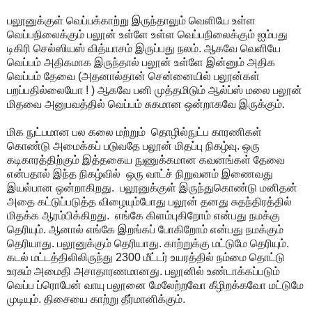
பலூனுக்குள் வெப்பக்காற்று இருந்தாலும் வெளியே உள்ள
வெப்பநிலைக்கும் பலூன் உள்ளே உள்ள வெப்பநிலைக்கும் ஐம்பது
டிகிரி செல்ஸியஸ் வித்யாசம் இருப்பது நலம். ஆகவே வெளியே
வெப்பம் அதிகமாக இருந்தால் பலூன் உள்ளே இன்னும் அதிக
வெப்பம் தேவை (அதனால்தான் சென்னையில் பலூன்கள்
பறப்பதில்லையோ ! ) ஆகவே பனி முத்தமிடும் ஆல்ப்ஸ் மலை பலூன்
மிதவை அனுபவத்தில் வெப்பம் சுகமான ஒன்றாகவே இருக்கும்.
மிக நுட்பமான பல கலை மற்றும் தொழில்நுட்ப காரணிகள்
கொண்டு அமைக்கப் படுவதே பலூன் மிதப்பு நிகழ்வு. ஒரு
கடிகாரத்திற்கும் இத்தகைய நுணுக்கமான கவனங்கள் தேவை
என்பதால் இந்த நிகழ்வில் ஒரு வாட்ச் நிறுவனம் இணைவது
இயல்பான ஒன்றாகிறது. பலூனுக்குள் இருந்துகொண்டு மனிதன்
அதை கட்டுப்படுத்த விழையும்போது பலூன் தனது சுதந்திரத்தில்
மிதக்க ஆரம்பிக்கிறது. எங்கே கிளம்புகிறோம் என்பது நமக்கு
தெரியும். ஆனால் எங்கே இறங்கப் போகிறோம் என்பது நமக்கும்
தெரியாது. பலூனுக்கும் தெரியாது. காற்றுக்கு மட்டுமே தெரியும்.
கடல் மட்டத்திலிலிருந்து 2300 மீட்டர் உயரத்தில் நம்மை தொட்டு
உரசும் அமைதி அசாதாரணமானது. பலூனில் உண்டாக்கப்படும்
வெப்ப ப்ரொபேன் வாயு பலூனை மேலேற்றவோ கீழிறக்கவோ மட்டுமே
முடியும். திசையை காற்று தீர்மானிக்கும்.