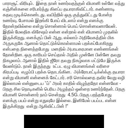
பாராசூட் விரியும். இதை நான் உணர்வதற்குள் விமானி உள்ளே வந்து
எஞ்சின்களை சரிபார்த்து கிளப்ப தயாராகிவிட்டார். கண்ணாடி
கதவு மூடிக்கொண்டது. வயிற்றில் ஒரு குத்துவிட்டது போன்ற
உணர்வு. பேசாமல் இறங்கி போய் விடலாம் என்று எனக்கு
தோன்றவில்லை என்று சொன்னால் பொய் சொன்னவனாவேன்.
இதில் மேலதிக விசேஷம் என்ன என்றால் என் விமானம் முதலில்
இருக்கிறது. எனக்குப் பின் ஆறு. எல்லாம் அதிவேகத்தில் மிக
அருகருகே ஆனால் தொட்டுக்கொள்ளாமல் பறக்கப்போகிறது
என்பதை நினைத்தபோது மனதில் அபாயகரமான எண்ணங்கள்
தோன்றின. ஒரு காரியம் செய்தால் அதில் முன்னே பின்னே தவறு
நிகழலாம். ஆனால் இதில் ஜீரோ தவறு நிகழ்வாக மட்டுமே இருக்க
வேண்டும். நான் இருந்தது உட்பட ஏழு விமானங்கள் வரிசை
கிரமப்படி எழும்பி பறக்க தொடங்கின. அக்ரோபாட்டிக்ஸ்க்கு தயாரா
என்று விமானி என்னைக் கேட்டார். சரி சொல்வதை தவிர வேறு வழி
இல்லாமல் என்னுடைய "ம்" அவர் காதில் விழுந்ததோ என்னவோ -
பிறகு சில நொடிகளில் பெரிய அழுத்தம் ஒன்றை உணர்ந்தேன். பிறகு
விமானி சொன்னார் நாம் சென்றது 4.5G. பிறகு பறந்தபோது
எனக்கு பயம் என்று எதுவுமே இல்லை. இனிமேல் பயப்பட என்ன
இருக்கிறது என்று ஆகிவிட்டபின் !”