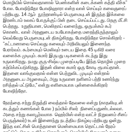
மொழியில் சொல்வதானால் 'பெண்களின் கடைக்கண் கத்தி வீச்சு"
போல. யோஷிந்தோ யோஷிஹாரா என்ற வாள் செய்யும் கலைஞரைப்
பற்றியது. 14 ஆம் நூற்றாண்டில் பெருமையுடன் இருந்த இக்கலை
இரண்டாம் உலகப் போருக்குப் பின் தடை செய்யப்பட்டது. பிறகு மீட்சி
பெற்றது. உறுதியான, மெலிதாய் வளைந்து, ஒருபக்கம் கூர்
கொண்ட வாள் அதனுடைய உபயோகத்தை மறைந்திருந்தாலும்
வெவ்வேறு பெருமையுடன் திகழ்கிறது. யோஷிந்தோ சொல்கிறார் -
"கட்டானாவை செய்வது கலையும் அறிவியலும் இணைந்த
பேரார்வம். கூர்மையும் மெலிவும் உடைய இதை 45 டிகிரி வரை
வளைக்க முடியும். சுமார் இருபது படிகளைக் கடந்து இது
உருவாகிறது. நமது குரு-சிஷ்ய முறைப்படியே இந்த தொழில் முறை
கற்பிக்கப்படுகிறது. இதன் விலை சுமார் ஒரு கோடி ரூபாய்தான்.
இதனை வாங்குவதால் என்ன பெற்றுவிட முடியும் என்றால்
அதனுடைய அழகையும், அது உருவான நளினம் பற்றி உணர்ந்து
ரசித்தல் மட்டுமே,” என்று எளிமையாக புன்னகைக்கிறார்
யோஷிந்தோ.
நேரத்தை சற்று நிறுத்தி வைத்தால் தேவலை என்று (காதலியுடன்
கடத்தும் கணங்கள் போல ) நம்மில் சிலர் நினைப்பதுண்டல்லவா.
அதை சற்று கலாபூர்வமாக ஹெர்மிஸ் என்ற வாட்ச் நிறுவனம் சீனப்
பெருஞ்சுவர்) உடன் இணைந்து நடத்திய நிகழ்வு பற்றியது ஒன்று.
இந்த வாட்சின் பொத்தானை மென்மையாக தொட்டால் நேரம்