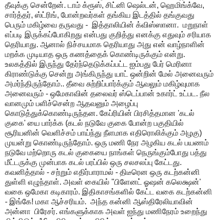
தீவுக்கு சென்றேன். டாம் க்ரூஸ், சிட்னி ஷெல்டன், ஹெமிங்க்வே,
சார்த்தர், ஸ்ட்ரிங், போன்றவர்கள் தங்கிய இடத்தில் தங்குவது
பெரும் மகிழ்வை தருவது - இத்தாலியின் க்விஸ்ஸானா. மறுநாள்
எப்படி இருக்கப்போகிறது என்பது குறித்து எனக்கு எதுவும் சரியாக
தெரியாது. ஆனால் நிச்சயமாக தெரியாது அது என் வாழ்நாளின்
மறக்க முடியாத ஒரு கணத்தைக் கொண்டிருக்கும் என்று.
உலகத்தில் இருந்து தேர்ந்தெடுக்கப்பட்ட ஐம்பது பேர் மெரினா
கிராண்டுக்கு சென்று அங்கிருந்து யாட் ஒன்றின் மேல் அனைவரும்
அமர்ந்திருந்தோம்.. தீவை சுற்றிப்பார்க்கும் ஆவலும் மகிழ்வுமாக
அனைவரும் - ஒமேகாவின் தலைவர் ஸ்டெப்பான் உகார்ட் உட்பட. நீல
வானமும் பளிச்சென்ற ஆதவனும் அழைப்பு
கொடுத்துக்கொண்டிருந்தன. கேப்ரியின் பிரசித்தமான 'கடல்
குகை' யை பார்க்க (கடல் நடுவே குகை போன்ற பகுதியில்
சூரியனின் வெளிச்சம் பாய்ந்து நீளமாக எதிரொலிக்கும் அழகு)
முயன்று கொண்டிருந்தோம். ஒரு மணி நேர அழகிய கடல் பயணம்
நடுவே மற்றொரு கடல் குகையை நாங்கள் நெருங்கும்போது பத்து
மீட்டருக்கு முன்பாக கடல் பரப்பில் ஒரு சலசலப்பு கேட்டது.
கவனித்தால் - சற்றும் எதிர்பாராமல் - திடீரென ஒரு கடற்கன்னி
துள்ளி எழுந்தாள். அவள் கையில் "பிளேனட் ஓஷன் கலெக்ஷன்'
வகை ஒமேகா கடிகாரம். இதிகாசங்களில் கேட்ட வகை கடற்கன்னி
- இங்கே! மகா ஆச்சரியம். அந்த கன்னி ஆஸ்திரேலியாவின்
அன்னா பிரேசர். எங்களுக்காக அவள் ஐந்து மணிநேரம் உறைந்து