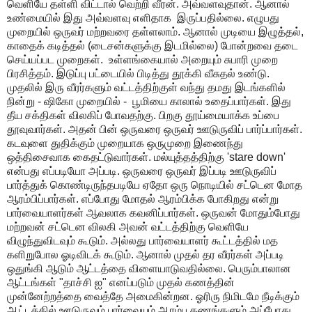
வெளியே தள்ளி விட்டால் வெற்றி வீரன். அவ்வளவுதான். ஆனால்
உண்மையில் இது அவ்வளவு எளிதாக இருப்பதில்லை. எழுபது
முறையில் ஒருவர் மற்றவரை தள்ளலாம். ஆனால் முடியை இழுத்தல்,
காதைக் கடித்தல் (டைசன்களுக்கு இடமில்லை) போன்றவை தடை
செய்யப்பட முறைகள். உள்ளங்கையால் அறையும் சுபாரி முறை
பிரசித்தம். இடுப்பு பட்டையில் பிடித்து தூக்கி வீசுதல் உண்டு.
முதலில் இரு வீரர்களும் வட்டத்திற்குள் வந்து தமது இடங்களில்
நின்று - ஷிகோ முறையில் - பூமியை காலால் உதைப்பார்கள். இது
தீய சக்திகள் விலகிப் போவதற்கு. பிறகு தூய்மையாக்க உப்பை
தூவுவார்கள். அதன் பின் ஒருவரை ஒருவர் ஊடுருவிப் பார்ப்பார்கள்.
கடவுளை துதிக்கும் முறையாக ஒருமுறை இணைந்து
ஒத்திசைவாக கைதட்டுவார்கள். மல்யுத்தத்திற்கு 'stare down'
என்பது எப்படியோ அப்படி. ஒருவரை ஒருவர் இப்படி ஊடுருவிப்
பார்த்துக் கொண்டிருந்தபடியே ஏதோ ஒரு நொடியில் சட்டென மோத
ஆரம்பிப்பார்கள். எப்போது மோதல் ஆரம்பிக்க போகிறது என்று
பார்வையாளர்கள் ஆவலாக கவனிப்பார்கள். ஒருவன் மோதும்போது
மற்றவன் சட்டென விலகி அவன் வட்டத்திற்கு வெளியே
விழுந்துவிடவும் கூடும். அல்லது பார்வையாளர் கூட்டத்தில் மத
களிறுபோல ஓடிவிடக் கூடும். ஆனால் முதல் தர வீரர்கள் அப்படி
ஒதுங்கி ஆடும் ஆட்டத்தை விளையாடுவதில்லை. பெரும்பாலான
ஆட்டங்கள் "தாச்சி ஐ" எனப்படும் முதல் கணத்தின்
முன்னேற்றத்தை வைத்தே அமைகின்றன. ஓரிரு நிமிடமே நீடிக்கும்
ஆட்டத்தில் ஊடுருவும் பார்வையும் ஆரம்ப கணங்களும் அப்போது