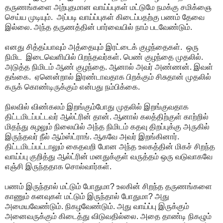
தருணங்களை அற்புதமான வாய்ப்புகள் மட்டுமே நமக்கு சமிக்ஞை
செய்ய முடியும். அப்படி வாய்ப்புகள் கிடைப்பதற்கு பணம் தேவை
இல்லை. அந்த தருணத்தின் பார்வையில் நாம் படவேண்டும்.
எனது சித்தப்பாவும் அத்தையும் இரட்டைக் குழந்தைகள். ஒரு
நிமிட இடைவெளியில் பிறந்தவர்கள். பெண் குழந்தை முதலில்.
அடுத்த நிமிடம் ஆண் குழந்தை. ஆனால் அவர் அண்ணன். இவள்
தங்கை. ஏனென்றால் இரண்டாவதாக பிறக்கும் சிசுதான் முதலில்
கருக் கொண்டிருக்கும் என்பது நம்பிக்கை.
நிலவில் விண்கலம் இறங்கும்போது முதலில் இறங்குவதாக
திட்டமிடப்பட்டவர் ஆல்ட்ரின் தான். ஆனால் கலத்திற்குள் காற்றில்
மிதந்து சுழலும் நிலையில் அந்த நிமிடம் கதவு திறப்புக்கு அருகில்
இருந்தவர் நீல் ஆம்ஸ்ட்ராங். ஆகவே அவர் இறங்கினார்.
திட்டமிடப்பட்டாலும் கைதவறி போன அந்த உலகத்தின் மிகச் சிறந்த
வாய்ப்பு குறித்து ஆல்ட்ரின் மனதுக்குள் வருத்தம் ஒரு வடுவாகவே
எஞ்சி இருந்ததாக சொல்வார்கள்.
பணம் இருந்தால் மட்டும் போதுமா? உலகின் சிறந்த தருணங்களை
காணும் கனவுகள் மட்டும் இருந்தால் போதுமா? அது
அமையவேண்டும். நிகழவேண்டும். அது வாய்ப்பு இருக்கும்
அனைவருக்கும் கிடைத்து விடுவதில்லை. அதை தாண்டி நிகழும்