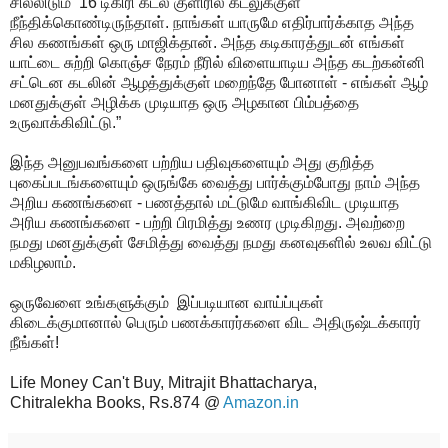
சில்லிடும் 16 டிகிரி கடல் குளிரில் கடலுக்குள்
நீந்திக்கொண்டிருந்தாள். நாங்கள் யாருமே எதிர்பார்க்காத அந்த
சில கணங்கள் ஒரு மாஜிக்தான். அந்த கடிகாரத்துடன் எங்கள்
யாட்டை சுற்றி கொஞ்ச நேரம் நீரில் விளையாடிய அந்த கடற்கன்னி
சட்டென கடலின் ஆழத்துக்குள் மறைந்தே போனாள் - எங்கள் ஆழ்
மனதுக்குள் அழிக்க முடியாத ஒரு அழகான பிம்பத்தை
உருவாக்கிவிட்டு.”
இந்த அனுபவங்களை பற்றிய பதிவுகளையும் அது குறித்த
புகைப்படங்களையும் ஒருங்கே வைத்து பார்க்கும்போது நாம் அந்த
அறிய கணங்களை - பணத்தால் மட்டுமே வாங்கிவிட முடியாத
அரிய கணங்களை - பற்றி பிரமித்து உணர முடிகிறது. அவற்றை
நமது மனதுக்குள் சேமித்து வைத்து நமது கனவுகளில் உலவ விட்டு
மகிழலாம்.
ஒருவேளை உங்களுக்கும் இப்படியான வாய்ப்புகள்
கிடைக்குமானால் பெரும் பணக்காரர்களை விட அதிருஷ்டக்காரர்
நீங்கள்!
Life Money Can't Buy, Mitrajit Bhattacharya,
Chitralekha Books, Rs.874 @
Amazon.in