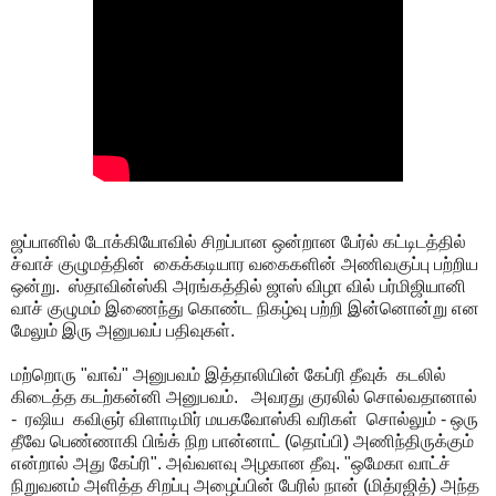
ஜப்பானில் டோக்கியோவில் சிறப்பான ஒன்றான பேர்ல் கட்டிடத்தில்
ச்வாச் குழுமத்தின் கைக்கடியார வகைகளின் அணிவகுப்பு பற்றிய
ஒன்று. ஸ்தாவின்ஸ்கி அரங்கத்தில் ஜாஸ் விழா வில் பர்மிஜியானி
வாச் குழுமம் இணைந்து கொண்ட நிகழ்வு பற்றி இன்னொன்று என
மேலும் இரு அனுபவப் பதிவுகள்.
மற்றொரு "வாவ்" அனுபவம் இத்தாலியின் கேப்ரி தீவுக் கடலில்
கிடைத்த கடற்கன்னி அனுபவம். அவரது குரலில் சொல்வதானால்
- ரஷிய கவிஞர் விளாடிமிர் மயகவோஸ்கி வரிகள் சொல்லும் - ஒரு
தீவே பெண்ணாகி பிங்க் நிற பான்னாட் (தொப்பி) அணிந்திருக்கும்
என்றால் அது கேப்ரி". அவ்வளவு அழகான தீவு. "ஒமேகா வாட்ச்
நிறுவனம் அளித்த சிறப்பு அழைப்பின் பேரில் நான் (மித்ரஜித்) அந்த