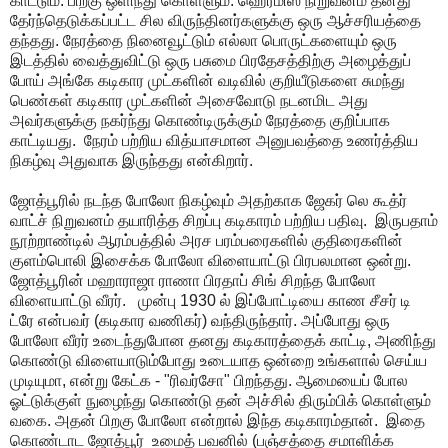
காட்டும். பிறகு ஒளிந்து கொள்ளும். ஹெர்மிஸ் நிறுவனம் தனது
தேர்ந்தெடுக்கப்பட்ட சில விருந்தினர்களுக்கு ஒரு ஆச்சரியத்தை
தந்தது. நேரத்தை நினைவூட்டும் எல்லா பொருட்களையும் ஒரு
இடத்தில் வைத்துவிட்டு ஒரு பசுமை பிரதேசத்திற்கு அழைத்துப்
போய் அங்கே கடிகார முட்களின் வடிவில் குறியீடுகளை சுமந்து
பெண்கள் கடிகார முட்களின் அசைவோடு நடனமிட அது
அவர்களுக்கு நகர்ந்து கொண்டிருக்கும் நேரத்தை குறிப்பாக
காட்டியது. நேரம் பற்றிய வித்யாசமான அனுபவத்தை உணர்த்திய
நிகழ்வு அதுவாக இருந்தது என்கிறார்.
ஜோத்பூரில் நடந்த போலோ நிகழ்வும் அதற்காக ஜேகர் லெ கூத்ர்
வாட்ச் நிறுவனம் தயாரித்த சிறப்பு கடிகாரம் பற்றிய பதிவு. இருபதாம்
நூற்றாண்டில் ஆரம்பத்தில் அரச பரம்பரைகளில் குதிரைகளின்
குளம்பொலி இசைக்க போலோ விளையாட்டு பிரபலமான ஒன்று.
ஜோத்பூரின் மஹாராஜா ராணா பிரதாப் சிங் சிறந்த போலோ
விளையாட்டு வீரர். முன்பு 1930 ல் இப்போட்டியை காண சீசர் டி
ட்ரே என்பவர் (கடிகார வணிகர்) வந்திருந்தார். அப்போது ஒரு
போலோ வீரர் உடைந்துபோன தனது கடிகாரத்தைக் காட்டி, அணிந்து
கொண்டு விளையாடும்போது உடையாத ஒன்றை உங்களால் செய்ய
முடியுமா, என்று கேட்க - "ரிவர்சோ" பிறந்தது. ஆமையைப் போல
ஓட்டுக்குள் நுழைந்து கொண்டு தன் அச்சில் திரும்பிக் கொள்ளும்
வகை. அதன் பிறகு போலோ என்றால் இந்த கடிகாரம்தான். இதை
கொண்டாட ஜோத்பூர் உமைத் பவனில் (பஞ்சத்தை சமாளிக்க