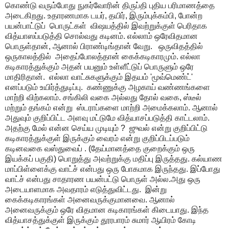
கொண்டு வரும்போது நுகர்வோரின் திருப்தி புதிய பரிமாணத்தை
அடைகிறது. உதாரணமாக டயர், தயிர், இரும்புக்கம்பி, போன்ற
பயன்பாட்டுப் பொருட்கள் விஷயத்தில் இவற்றுக்குள் பெரிதாக
வித்யாஸப்படுத்தி சொல்வது கடினம். எல்லாம் ஒரேவிதமான
பொருள்தான், ஆனால் பிராண்டிங்தான் வேறு. ஒருவிதத்தில்
ஒருகாலத்தில் அதைப்போலத்தான் கைக்கடிகாரமும். எல்லா
கடிகாரத்துக்கும் அதன் பயனும் உள்ளீட்டுப் பொருளும் ஒரே
மாதிரிதான். எல்லா வாட்சுகளுக்கும் இதயம் 'மூவ்மெண்ட்'
எனப்படும் உயிர்த்துடிப்பு. கண்ணுக்கு அழகாய் வண்ணங்களை
மாற்றி விற்கலாம். சங்கிலி வகை அல்லது தோல் வகை, ஸ்டீல்
மற்றும் தங்கம் என்று ஸ்டராப்களை மாற்றி அமைக்கலாம். ஆனால்
அதுவும் குறிப்பிட்ட அளவு மட்டுமே வித்யாசப்படுத்தி காட்டலாம்.
அதற்கு மேல் என்ன செய்ய முடியும் ? ஜுவல் என்று குறிப்பிட்டு
கடிகாரத்துக்குள் இருக்கும் வைரம் என்று குறிப்பிடப்படும்
கடினவகை வஸ்துவைப் . (தேய்மானத்தை குறைக்கும் ஒரு
இயக்கப் பகுதி) பொறுத்து அவற்றுக்கு மதிப்பு இருத்தது. கல்யாண
மாப்பிள்ளைக்கு வாட்ச் என்பது ஒரு போகமாக இருந்தது. இப்போது
வாட்ச் என்பது சாதாரண பயன்பட்டு பொருள் அல்ல.அது ஒரு
அடையாளமாக அவதாரம் எடுத்துவிட்டது. இன்று
கைக்கடிகாரங்கள் அனைவருக்குமானவை. ஆனால்
அனைவருக்கும் ஒரே விதமான கடிகாரங்கள் கிடையாது. இந்த
வித்யாசத்துக்குள் இருக்கும் தூரபாரம் சுமார் ஆயிரம் கோடி