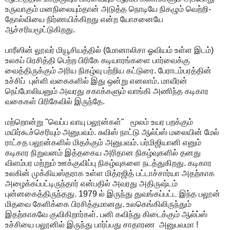
உருவாகும் மனநிலையும்தான் அடுத்த நொடியே நிகழும் வெற்றி-
தோல்வியை நிர்ணயிக்கிறது என்ற யோசனையே
ஆச்சரியமூட்டுகிறது.
பாரீஸின் லூவர் மியூசியத்தில் (மோனாலிசா ஓவியம் உள்ள இடம்)
உலகப் பிரசித்தி பெற்ற பிரிகே கடியாரங்களை பார்வைக்கு
வைத்திருக்கும் அரிய நிகழ்வு பற்றிய கட்டுரை. பேராடம்பரத்தின்
உச்சிப் புள்ளி வகைகளில் இது ஒன்று எனலாம். மாவீரன்
நெப்போலியனும் அவரது சகாக்களும் வாங்கி அணிந்த கடிகார
வகைகள் பிரிகேவில் இருந்தே.
மற்றொன்று "வெப்ப வாயு பலூன்கள்" மூலம் உயர பறக்கும்
மயிர்கூச்செரியும் அனுபவம். சுவிஸ் நாட்டு ஆல்ப்ஸ் மலையின் மேல்
ராட்சத பலூன்களில் மிதக்கும் அனுபவம். பர்மிஜியானி எனும்
கடிகார நிறுவனம் இத்தகைய அரிதான நிகழ்வுகளில் தனது
விளம்பர மற்றும் ஊக்குவிப்பு நிகழ்வுகளை நடத்துகிறது. கடிகார
உலகின் முக்கியஸ்தராக உள்ள மித்ரஜித் பட்டாச்சார்யா அதற்காக
அழைக்கப்பட்டிருந்தார் என்பதில் அவரது அதிருஷ்டம்
புன்னகைத்திருந்தது. 1979 ல் இருந்து துவங்கப்பட்ட இந்த பலூன்
மிதவை கேளிக்கை பிரசித்தமானது. உலகெங்கிலிருந்தும்
இதற்காகவே குவிகிறார்கள். பனி கவிந்து கிடைக்கும் ஆல்ப்ஸ்
உச்சியை பலூனில் இருந்து பார்ப்பது சாதாரண அனுபவமா !