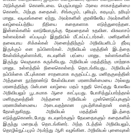
அடுக்குகள் கொண்டவை. பெரும்பாலும் அவை சாகசத்தன்மை
கொண்ட அற்புத கதைகள். சிங்கமும், புலியும், கரடியும், நரியும்
மானுட வடிவங்களை ஏற்று, அவர்களின் குரலிலேயே அவர்களின்
வாழ்வைப்பற்றிய நீதியை கதைகளாக எடுத்துரைத்தன.
இன்னல்களில் வாடுவோருக்கு தேவதைகள் உதவின. விசுவாசம்
உள்ளவர்கள் எப்படியும் இறுதியில் மீட்கப்பட்டார்கள். மனிதனின்
தலையாய சிக்கல்கள் அனைத்திற்கும் அறிவியளிடம் தீர்வு
இருக்கும் என நம்பினார்கள். அறிவியல் மதத்தின் இடத்தை
கேள்விக்குள்ளாக்கி, கடவுளின் பரப்பை மானுட உள்ளங்களில்
இருந்து வெகுவாக சுருக்கியது. அறிவியல் மதத்திற்கு மாற்றாக
மானுட உள்ளத்தில் நிலைகொள்ளத் தொடங்கியது.. அறிவியல்
நம்பிக்கை மீட்புக்கான சாதனமாக கருதப்பட்டது. மனிதகுலத்தின்
அத்தனை நூற்றாண்டு கேள்வியான மரணமின்மையை அல்லது
மரணத்திற்கு பின்பான வாழ்வை மதம் உறுதி செய்தது போலவே
அறிவியலும் பூடகமாக ஆசை காட்டியது. யோசித்துப்பார்த்தால்
மனிதகுலத்தின் அத்தனை அறிவியல் முன்னெடுப்புகளும்
மரணமின்மையை அடைவதற்கான முயற்சிகள்தான் எனத்
தோன்றுகிறது. அறிவியல் மதத்தின் இடத்தை
எடுத்துகொண்டபோது கடவுளர்களும் தேவதைகளும் கதைகளில்
இருந்து மறையத் தொடங்கினர். அந்த பீடத்தில் அறிவியலும்,
தொழில்நுட்பமும் அமர்ந்து ஆசி வழங்கின. அறிவியல் புனைவுகள்