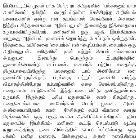
இப்போட்டியில் முதல் பரிசு பெற்ற ரா. கிரிதரனின் ‘பல்கலனும் யாம்
அணிவோம்’ தமிழில்
எழுதப்பட்டுள்ள மிகச்சிறந்த அறிவியல்
புனைவுகளில் ஒன்று என தயங்காமல் சொல்வேன். அசலான
இந்திய சிந்தனைகளை அறிவியலுடன் இணைத்து இக்கதையை
உருவாக்கியிருக்கிறார். மனிதனின் ஒரு பகுதி இயந்திரமாக
மாறுவது அறிவியல் புனைவில் தொடர்ந்து பேசப்படும் ஒன்றுதான்.
இத்தகைய உயிரிகளை ‘சைபார்க்’ என்றழைப்பார்கள். சைபார்க் ஒரு
அதிமானுடன். மனிதனின் புலன் மற்றும் செயல் எல்லையை
அவனுடன் இயைந்து பொருந்தும் இயந்திரத்தின்
துணைக்கொண்டு கடப்பவன். சைபார்க் பற்றிய கதைக்கு
திருப்பாவையிலிருந்து ‘பலகலனும் யாம் அணிவோம்’ என
தலைப்பிட்டிருக்கிறார். பிரக்ஞை மற்றும் நனவிலி சார்ந்த
விவாதத்தின்போது நம்மாழ்வாரின் கதை சொல்லப்படுகிறது.
கதைகளமே கடற்கோளில் இந்தியாவை விட்டு தனித்துண்டாக
உருவாகி இருக்கும் புதிய மதுரையில் தான் நிகழ்கிறது.
கதைசொல்லியான சைபோர்கின் பெயர் ஜனனி. அவள்
அன்னையாகிறாள். தான்
நேசிக்கும் தம்பி விநாசை தனது
பிரக்ஞையின் ஒரு பகுதியாகவே ஆக்கிக்கொள்கிறாள். புதிய
மதுரையில் இயந்திரம்- மனிதன் கூட்டு செயல்பாடு ஆய்வு
நிறுவனத்திற்கு தளையசிங்கத்தின் பெயரிடப்பட்டுள்ளது. ஒரு
பக்கம் மனித மனதை, பிரக்ஞையை அதன் நனவிலியை