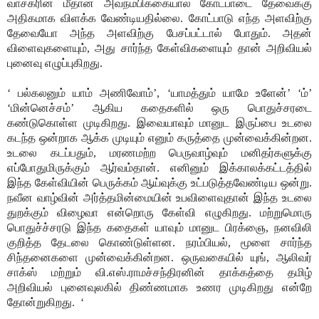
வாசகரின் மீதான அவநம்பிக்கையால் கோட்பாடை தேவைக்கு
அதிகமாக விளக்க வேண்டியதில்லை. கோட்பாடு எந்த அளவிற்கு
தேவையோ அந்த அளவிற்கு பேசப்பட்டால் போதும். அதன்
விளைவுகளையும், அது சார்ந்த கேள்விகளையும் தான் அறிவியல்
புனைவு எழுப்புகிறது.
‘ பல்கலனும் யாம் அணிவோம்’, ‘யாமத்தும் யாமே உளேன்’ ‘ம்’
‘மின்னெச்சம்’ ஆகிய கதைகளில் ஒரு பொதுச்சரடை
கண்டுகொள்ள முடிகிறது. இவையாவும் மானுட இருப்பை உடலை
கடந்த ஒன்றாக ஆக்க முடியும் எனும் கருத்தை முன்வைக்கின்றன.
உடலை கடப்பதும், மரணமற்ற பெருவாழ்வும் மனிதர்களுக்கு
எப்போதுமிருக்கும் ஆர்வம்தான். எனினும் இக்காலக்கட்டத்தில்
இந்த கேள்வியின் பெருக்கம் ஆய்வுக்கு உட்படுத்தவேண்டிய ஒன்று.
நவீன வாழ்வின் அர்த்தமின்மையின் உபவிளைவுதான் இந்த உடலை
துறக்கும் விழைவா என்றொரு கேள்வி எழுகிறது. மற்றுமொரு
பொதுச்ச்சரடு இந்த கதைகள் யாவும் மானுட பிரக்ஞை, நனவிலி
குறித்த தேடலை கொண்டுள்ளன. நரம்பியல், மூளை சார்ந்த
சிந்தனைகளை முன்வைக்கின்றன. ஒருவகையில் யுங், ஆலிவர்
சாக்ஸ் மற்றும் வி.எஸ்.ராமச்சந்திரனின் தாக்கத்தை தமிழ்
அறிவியல் புனைவுலகில் திண்ணமாக உணர முடிகிறது என்றே
தோன்றுகிறது.
‘