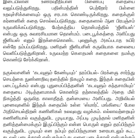
இடையிலான உணர்வுரீதியான பிணைப்பு கதையை
வலுப்படுத்துகிறது. பதின்மத்தின் பெற்றோர் பிள்ளை
உறவுச்சிக்களையும் ஒரு சரடாக கொண்டிருக்கிறது. கதைக்குள்
கர்ணனின் கதை சொல்லப்படுகிறது. கதைகளால் ஆன பிரபஞ்சம்
உருவகிக்கப்படுகிறது. மேற்கத்திய தொன்மத்தில் ‘ஜீனியஸ்’
என்பது ஒரு சுவாரசியமான தொன்மம். படைபூக்கத்தை அளிப்பது
ஜீனியஸ் எனும் இறக்கைகொண்ட புலனுக்கு அகப்படாத உயிர்
என்றே நம்பப்படுகிறது. மனிதன் ஜீனியசின் கருவியாக கலையை
வெளிப்படுத்துகிறான். உருவமற்ற கௌதமன் கதைகளை நமக்கு
கொண்டு சேர்க்கிறான்.
நகுல்வசனின் ‘கடவுளும் கேண்டியும்’ நரம்பியல்- பிரக்ஞை சார்ந்து
செயற்கை நுண்ணறிவு தளத்தில் நிகழும் கதை. இந்தக் கதையின்
படைப்பூக்கம் என்பது புதுமைப்பித்தனின் ‘கடவுளும் கந்தசாமியும்’
கதையை அடித்தளமாகக் கொண்டு தற்காலத்தில் அதை மீள்
நிகழ்த்தி ஒருவித காலாதீதத் தன்மையை அளிப்பது. அறிவியல்
புனைவுகளில் இந்தக் கதையில் உள்ள ‘ஸ்மார்ட் மங்கியை’ போல
அதிசெயல்திறன் கணினிகள் உலவுவது வழக்கம். எல்லாவற்றையும்
கணினியால் வகுத்துவிட முடியாது, அப்படி முடிந்தால் மனிதனின்
தனித்தன்மைக்கும் இருப்பிற்கும் என்ன பொருள் எனும் தரப்பிற்கும்
வகுத்துவிட முடியும் என நம்பும் தரப்பிற்குமான உரையாடலும் கூட.
கடவுள் படைத்தான் என்பதற்கும் கடவுளை படைத்தான் என்பதற்கும்