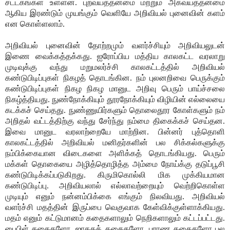
சட்டகங்கள் உள்ளன. புறவயத்தன்மை மற்றும் அகவயத்தன்மை
ஆகிய இரண்டும் முயங்கும் வெளியே அறிவியல் புனைவின் களம்
என கொள்ளலாம்.
அறிவியல் புனைவின் தோற்றமும் வளர்ச்சியும் அறிவியலுடன்
இணை வைக்கத்தக்கது. ஐரோப்பிய மத்திய காலகட்ட வரலாறு
முடிவுக்கு வந்து மறுமலர்ச்சி காலகட்டத்தில் அறிவியல்
கண்டுபிடிப்புகள் நிகழத் தொடங்கின. நம் புலனறிவை பெருக்கும்
கண்டுபிடிப்புகள் நிகழ நிகழ மானுட அறிவு பெரும் பாய்ச்சலை
நிகழ்த்தியது. நுண்நோக்கியும் தூரநோக்கியும் விழியின் எல்லையை
கடக்கச் செய்தது. நுண்ணுயிர்களும் தொலைதூர கோள்களும் நம்
அறிதல் வட்டத்திற்கு வந்து சேர்ந்து நம்மை திகைக்கச் செய்தன.
இவை மானுட வரலாற்றையே மாற்றின. பின்னர் புத்தொளி
காலகட்டத்தில் அறிவியல் மனிதர்களின் பல சிக்கல்களுக்கு
நம்பிக்கையான விடைகளை அளிக்கத் தொடங்கியது. பெரும்
மக்கள் தொகையை அழித்தொழித்த அம்மை நோய்க்கு தடுப்பூசி
கண்டுபிடிக்கப்படுகிறது. கிருமிகொல்லி மிக முக்கியமான
கண்டுபிடிப்பு. அறிவியலால் எல்லாவற்றையும் வெற்றிகொள்ள
முடியும் எனும் நன்னம்பிக்கை எங்கும் நிலவியது. அறிவியல்
வளர்ச்சி மதத்தின் இருப்பை வெகுவாக கேள்விக்குள்ளாக்கியது.
மதம் எனும் கட்டுமானம் கதைகளாலும் நெறிகளாலும் கட்டப்பட்டது.
பைபிள் கதைகளோ, ஜாதகக் கதைகளோ, புராண கதைகளோ பல