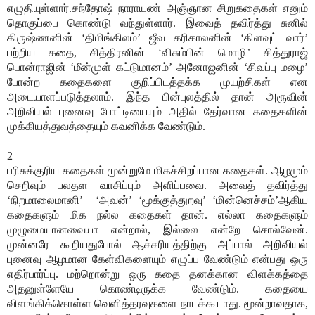
எழுதியுள்ளார்.சந்தோஷ் நாராயண் அஞ்ஞான சிறுகதைகள் எனும்
தொகுப்பை கொண்டு வந்துள்ளார். இவைத் தவிர்த்து சுனில்
கிருஷ்ணனின் ‘திமிங்கிலம்’ ஜீவ கரிகாலனின் ‘கிளவுட் வார்’
பற்றிய கதை, சித்திரனின் ‘விசும்பின் மொழி’ சித்துராஜ்
பொன்ராஜின் ‘மீன்முள் கட்டுமானம்’ அனோஜனின் ‘சிவப்பு மழை’
போன்ற கதைகளை குறிப்பிடத்தக்க முயற்சிகள் என
அடையாளப்படுத்தலாம். இந்த பின்புலத்தில் தான் அரூவின்
அறிவியல் புனைவு போட்டியையும் அதில் தேர்வான கதைகளின்
முக்கியத்துவத்தையும் கவனிக்க வேண்டும்.
2
பரிசுக்குரிய கதைகள் மூன்றுமே மிகச்சிறப்பான கதைகள். ஆழமும்
செறிவும் பலதள வாசிப்பும் அளிப்பவை. அவைத் தவிர்த்து
‘நிறமாலைமானி’
‘அவன்’ ‘மூக்குத்துறவு’ ‘மின்னெச்சம்’ஆகிய
கதைகளும் மிக நல்ல கதைகள் தான். எல்லா கதைகளும்
முழுமையானவையா என்றால், இல்லை என்றே சொல்வேன்.
முன்னரே கூறியதுபோல் ஆச்சரியத்திற்கு அப்பால் அறிவியல்
புனைவு ஆழமான கேள்விகளையும் எழுப்ப வேண்டும் என்பது ஒரு
எதிர்பார்ப்பு. மற்றொன்று ஒரு கதை தனக்கான விளக்கத்தை
அதனுள்ளேயே கொண்டிருக்க வேண்டும். கதையை
விளங்கிக்கொள்ள வெளித்தரவுகளை நாடக்கூடாது. மூன்றாவதாக,