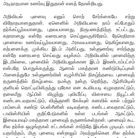
அடிநாதமான உணர்வு இதுதான் எனத் தோன்றியது.
அறிவியல் புனைவு எனும் சொற் சேர்க்கையே சற்று
விநோதமானதுதான். ஏனெனில் அறிவியலை நாம் எப்போதும்
தர்க்கப்பூர்வமானது, புறவயமானது, நிரூபணத்திற்கு உட்பட்டது,
கறாரானது என்றே வரையறை செய்துவருகிறோம். நேரெதிராக
புனைவை உணர்வுப்பூர்வமானது, அகவயமானது, நெகிழ்வானது,
கற்பனைக்கு முக்கிய இடம் அளிப்பது, உள்ளுணர்வு சார்ந்தது
என்றே வரையறை செய்வது வழக்கம். அறிவியலில் புனைவிற்கு
இடமில்லை, புனைவில் அறிவியலுக்கான இடம் இரண்டாம்பட்சம்
என்பதே பொதுக்கருத்து. ஆனால் மகத்தான கண்டுபிடிப்புகள்
அனைத்துமே உள்ளுணர்வின் எழுச்சியில் நிகழ்ந்தவை. புனைவுத்
தருணத்தில் நிகழ்பவை. நமக்கு நன்கு தெரிந்த, ஆர்சிமிடிஸ்
குளியல் தொட்டியிலிருந்து யுரேகா என கூவியபடி எழுவதாகட்டும்,
தலைமீது ஆப்பிள் விழுந்து புவியீர்ப்பு விசையை நியூட்டன்
கண்டடைவதாகட்டும், விஞ்ஞானி கேக்யுள் கனவில் வால் பற்றும்
பாம்பைக் கண்டு பென்சீனின் வடிவத்தை கண்டடவைதாகட்டும்,
டாவின்சியின் குறிப்பேடுகளில் உள்ள படங்கள் ஆகட்டும்,
இவையாவும் மகத்தான புனைவுத் தருணங்கள்தான். புனைவும் கூட
சில தர்க்க ஒழுங்குகள் சட்டகங்கள் சார்ந்தே இயங்க முடியும். மாய
யதார்த்தம், மிகு புனைவு என்றாலும் அவற்றுக்கென சில தர்க்க