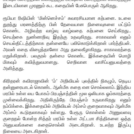
இடையிலான முரணும் கூட கதையின் பேசுபொருள் ஆகிறது.
ரூபியா ரிஷியின் ‘மின்னெச்சம்’ சுவாரசியமான கற்பனை. உடலை
துறந்து மரணத்திற்கு பின் தேவையான நினைவுகளை மட்டும்
கொண்ட அழிவற்ற வாழ்வு வாழ்வதை கற்பனை செய்கிறது..
செயற்கை நுண்ணறிவு இதற்கு உதவுகிறது. சாகாவான் எனும்
செயல்திட்டத்திற்காக தன்னையே பலிகொடுக்கிறான் பார்த்திபன்.
அவன் எதை விழைந்தானோ அது தலைகீழாகிறது. சாகாவரத்தை
மறுக்கிறான். பலகுரல் தன்மை கொண்ட இக்கதையின் மொழி
மிகவும் கவித்துவமானது. செறிவான வாசிப்பனுபவத்தை
அளித்தது.
கிரிதரன் கவிராஜாவின் ‘ம்’ அறிவியல் புலத்தில் நிகழும், நெடிய
தன்னுரையாடல் கொண்ட ஆன்மீக கதை என சொல்லலாம். இந்திய
மரபில் உள்ள லய யோகம் பிரபஞ்சத்தின் மூல ஒலியாக ஓம்காரத்தை
முன்வைக்கிறது. அதிலிருந்தே பிரபஞ்சம் உருவாகிறது எனும்
நம்பிக்கை. இக்கதையில் அறிவியல் அம்சம் குறைவாகவும் ஆன்மீக
அம்சம் கூடுதலாகவும் உள்ளது. பேரூரு கொள்ளல் அணுவளவு
குறைதல் போன்ற சித்தர் மரபில் உள்ள அட்டமா சித்திகளை ஒத்த
அனுபவங்களை கதைசொல்லி அடைகிறான். உடலற்ற இருப்பு
நிலையை அடைகிறான்.