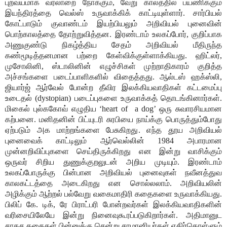
புறவயமாக வரலாறை நோக்கும், வேறு காலத்தில் பயணிக்கும்
இயந்திரத்தை வெல்ஸ் உருவாக்கிக் காட்டியுள்ளார். சார்பியல்
கோட்பாடும் குவாண்டம் இயற்பியலும் அறிவியல் புனைவின்
பொற்காலத்தை தோற்றுவித்தன. இரண்டாம் உலகப்போர், குறிப்பாக
அணுகுண்டு நிகழ்த்திய சேதம் அறிவியல் மீதிருந்த
கண்மூடித்தனமான பற்றை கேள்விக்குள்ளாக்கியது. ஹிட்லர்,
முசோலினி, ஸ்டாலினின் எழுச்சிகள் முற்றாதிகாரம் குறித்த
அச்சங்களை படைப்பாளிகளில் விதைத்தது. ஆல்டஸ் ஹக்ஸ்லி,
ஜியார்ஜ் ஆர்வேல் போன்ற தீவிர இலக்கியவாதிகள் கட்டமைப்பு
உடைதல் (dystopian) படைப்புகளை உருவாக்கத் தொடங்கினார்கள்.
மிகைல் புல்ககோவ் எழுதிய ‘heart of
a dog’ ஒரு சுவாரசியமான
கற்பனை. மனிதனின் பிட்யுடரி சுரபியை நாய்க்கு பொருத்தும்போது
ஏற்படும் அக மாற்றங்களை பேசுகிறது. எந்த தூய அறிவியல்
புனைவைக் காட்டிலும் ஆர்வெல்லின் 1984 அபாரமான
முன்னறிவிப்புகளை செய்திருக்கிறது என இன்று வாசிக்கும்
ஒருவர் சிறிய துணுக்குறலுடன் அறிய முடியும். இரண்டாம்
உலகப்போருக்கு பின்பான அறிவியல் புனைவுகள் நவீனத்துவ
காலகட்டத்தை அடைகிறது என சொல்லலாம். அறிவியலின்
அழிக்கும் ஆற்றல் பல்வேறு வகைமாதிரி கதைகளை உருவாக்கியது.
பிலிப் கே. டிக், ரே பிராட்பரி போன்றவர்கள் இலக்கியவாதிகளின்
வரிசையிலேயே இன்று நினைவுகூரப்படுகிறார்கள். அதிமானுட
சாகச கதைகள் பின்னுக்கு சென்று சாமானியர்கள் எதிர்கொள்ளும்