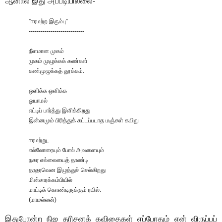
ஆனால் இது அப்படியில்லை-
”
ஈரமற்ற இரும்பு
”
----------------------------
நீளமான முகம்
முகம் முழுக்கக் கண்கள்
கண்முழுக்கத் தூக்கம்
.
ஒளிக்க ஒளிக்க
ஓயாமல்
எட்டிப் பார்த்து இளிக்கிறது
இன்னமும் பிரித்துக் கட்டப்படாத மஞ்சள் கயிறு
ஈரமற்று
,
எல்லோரையும் போல் அவளையும்
நகர எல்லையைத் தாண்டி
தரதரவென இழுத்துச் செல்கிறது
மின்சாரக்கம்பியில்
மாட்டிக் கொண்டிருக்கும் ரயில்
.
(
மாமல்லன்
)
இதுபோன்ற நிஜ தரிசனக் கவிதைகள் எப்போதும் என் விருப்பப்