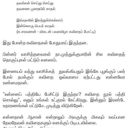
தவங்கள் செய்து செய்து
தவணை முறையில் சாதல்
இவ்வுலகில் இவற்றுக்கெல்லாம்
இன்னொரு பெயர் காதல்
.
(
க
.
சரவணன்
-
விகடன் பவளவிழா கவிதைப் போட்டி
)
இது போன்ற கவிதைகள் போதுமாய் இருந்தன
.
பின்னர் வாசித்தவைகள் நா
.
முத்துக்குமாரின் சில கவிதைத்
தொகுப்புகள் மட்டும் எனலாம்
.
இணையம் வந்து வாசிக்கத்
துவங்கியதும் இங்கே புழங்கும் பலர்
போல் நமக்கும் கவிதை ஒவ்வாமை ஏற்பட்டது என்னவோ
உண்மைதான்
.
"
உன்னைப் பத்தியே பேசிட்டு இருந்தா
?
கவிதை நூல் பத்தி
சொல்லு
",
எனும் உங்கள் உட்குரல் கேட்கிறது
.
இன்னும் இரண்டே
உதாரணங்கள் மட்டுமே
.
முடித்து விடுகிறேன்
.
என்னதான் ஆசான் என்றாலும் அவருக்கு மிகவும் உவப்பான
தேவதேவன் கவிதைகளும் எனக்குப் பிடிபடவில்லை
.