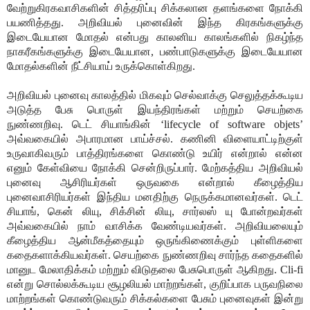
வேற்றுகிரகவாசிகளின் சித்தரிப்பு சிக்கலான தளங்களை நோக்கி
பயணித்தது. அறிவியல் புனைவின் இந்த கிரகங்களுக்கு
இடையேயான மோதல் என்பது காலனிய காலங்களில் நிகழ்ந்த
நாகரீகங்களுக்கு இடையேயான, பண்பாடுகளுக்கு இடையேயான
மோதல்களின் நீட்சியாய் உருக்கொள்கிறது.
அறிவியல் புனைவு காலத்தில் மிகவும் செல்வாக்கு செலுத்தக்கூடிய
அடுத்த பேசு பொருள் இயந்திரங்கள் மற்றும் செயற்கை
நுண்ணறிவு. டெட் சியாங்கின் ‘lifecycle of software objets’
அவ்வகையில் அபாரமான பாய்ச்சல். கணினி விளையாட்டிற்குள்
உருவாகிவரும் பாத்திரங்களை கொண்டு உயிர் என்றால் என்ன
எனும் கேள்வியை நோக்கி சென்றிருப்பார். மேற்கத்திய அறிவியல்
புனைவு ஆசிரியர்கள் ஒருவகை என்றால் கீழைத்திய
புனைவாசிரியர்கள் இந்திய மனதிற்கு நெருக்கமானவர்கள். டெட்
சியாங், கென் லியு, சிக்சின் லியு, சார்லஸ் யு போன்றவர்கள்
அவ்வகையில் நாம் வாசிக்க வேண்டியவர்கள். அறிவியலையும்
கீழைத்திய ஆன்மீகத்தையும் ஒருங்கிணைக்கும் புள்ளிகளை
கதைகளாக்கியவர்கள். செயற்கை நுண்ணறிவு சார்ந்த கதைகளில்
மானுட மேலாதிக்கம் மற்றும் விடுதலை பேசுபொருள் ஆகிறது. Cli-fi
என்று சொல்லக்கூடிய சூழலியல் மாற்றங்கள், குறிப்பாக பருவநிலை
மாற்றங்கள் கொண்டுவரும் சிக்கல்களை பேசும் புனைவுகள் இன்று