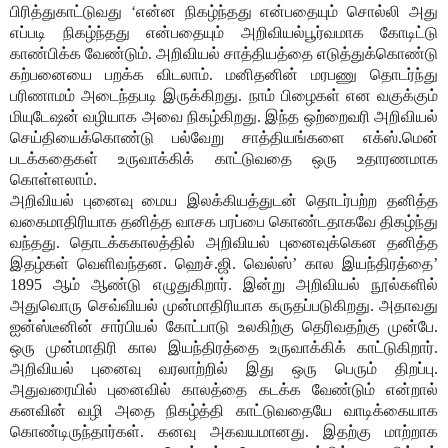
பிரித்துகாட்டுவது ‘என்ன நிகழ்ந்தது என்பதையும் சொல்லி அது
எப்படி நிகழ்ந்தது என்பதையும் அறிவியல்பூர்வமாக கோடிட்டு
காண்பிக்க வேண்டும். அறிவியல் சாத்தியத்தை எடுத்துக்கொண்டு
கற்பனையை பறக்க விடலாம். மனிதனின் மரபணு தொடர்ந்து
பரிணாமம் அடைந்தபடி இருக்கிறது. நாம் பிழைகள் என வகுக்கும்
மியுடேஷன் வழியாக அவை நிகழ்கிறது. இந்த ஒற்றைவரி அறிவியல்
செய்தியைக்கொண்டு பல்வேறு சாத்தியங்களை எக்ஸ்.மென்
படக்கதைகள் உருவாக்கிக் காட்டுவதை ஒரு உதாரணமாக
கொள்ளலாம்.
அறிவியல் புனைவு மைய இலக்கியத்துடன் தொடர்பற்ற தனித்த
வகைமாதிரியாக தனித்த வாசக பரப்பை கொண்டதாகவே திகழ்ந்து
வந்தது. தொடக்ககாலத்தில் அறிவியல் புனைவுக்கென தனித்த
இதழ்கள் வெளிவந்தன. ஹெச்.ஜி. வெல்ஸ்’ கால இயந்திரத்தை’
1895 ஆம் ஆண்டு எழுதுகிறார். இன்று அறிவியல் நூல்களில்
அதுவொரு செவ்வியல் முன்மாதிரியாக கருதப்படுகிறது. அதாவது
ஐன்ஸ்டீனின் சார்பியல் கோட்பாடு உலகிற்கு தெரிவதற்கு முன்பே.
ஒரு முன்மாதிரி கால இயந்திரத்தை உருவாக்கிக் காட்டுகிறார்.
அறிவியல் புனைவு வரலாற்றில் இது ஒரு பெரும் திறப்பு.
அதுவரையில் புனைவில் காலத்தை கடக்க வேண்டும் என்றால்
கனவின் வழி அதை நிகழ்த்தி காட்டுவதையே வாடிக்கையாக
கொண்டிருந்தார்கள். கனவு அகவயமானது. இதற்கு மாற்றாக