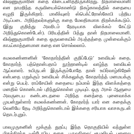
விஷ்ணுகுமாரின் கதை விடையளித்திருக்கிறது. நிறமாலைமானி
என நாமறிந்த கருவியைக்கொண்டு நிகழ்காலத்தில் கதையை
எழுதி இருக்கிறார். மாலீக்யுளர் ஸ்பெக்ட்ரோஸ்கோபி பற்றிய
அடிப்படை அறிந்தவர்களுக்கு கதை மேலதிகமாக திறக்கக்கூடும்.
(இது குறித்து அவரிடம் நேரடியாக விளக்கம் கேட்டு
அறிந்துகொண்டேன்). பிரியத்தின் பித்து தான் நிறமாலைமானி.
விஷ்ணுகுமாரின் கதை ஒருவகையில் அபத்தத்தை முன்வைக்கும்
காஃப்காத்தனமான கதை என சொல்லலாம்.
கமலகண்ணனின் ‘கோதார்த்தின் குறிப்பேடு’ உளவியல் கதை.
கோதார்த் பத்தொன்பதாம் நூற்றாண்டில் வாழ்ந்த உளவியல்
ஆய்வாளர். உயிருடன் இருக்கும்போதே தான் உயிர்வாழ்கிறேன்
என்பதை மறுக்கும் உளவியல் சிக்கலுக்கு கோதார்த்த் மனமயக்கு
என்று பெயர். ராம்சேயின் கதையை நம்மால் இந்த விளக்கத்தை
மனதில் கொண்டால் புரிந்துகொள்ள முடியும். ஒரு அசல் ஆளுமை
அவருடைய கண்டடைதலை அறிந்த கனத்தை புனைவாக்க
முயன்றுள்ளார் கமலக்கண்ணன். கோதார்த் யார் என கதைக்கு
வெளியே தேடி அறிந்துகொண்டால் இக்கதை சரியாக வாசகருடன்
தொடர்புறும்.
பாலமுருகனின் மூக்குத் துறப்பு இந்த தொகுதியில் வந்துள்ள
மிகச்சிறந்த டிஸ்டோபிய கதை. பருவநிலை/ சூழலியல் புனைவு