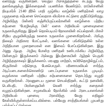
வளர்ந்து வருகின்றன. வெறும் அச்சுறுத்தலை கடந்து வேறு
தளங்களுக்கு இக்கதைகள் பயணிக்க வேண்டும். ராபின்சனின்
நியுயார்க் 2140 நீரில் பாதி மூழ்கிய வாழ்வில் மனிதர்கள் வாழ
பழகுவதை கற்பனை செய்வதாக விமர்சக கட்டுரை குறிப்பிடுகிறது.
அழிவிற்கு பின்னர் எஞ்சியிருப்பவர்களின் வாழ்க்கை பற்றிய
கற்பனை ‘பேரழிவுக்கு பின்’ வகை அறிவியல் புனைவுகளை
உருவாக்குகிறது. இதன் தொல்படிமம் நோவாவின் கப்பல்தான். மிகச்
சிறிய குழுவிலிருந்து உலகை உருவாக்க முனைகிறார்கள். அங்கு
நிலவும் அதிகார போட்டிகள், வளங்களை பங்கிடுதலில் உள்ள
அநீதியான முறைமைகள் என இவைப் பேசப்படுகின்றன. இது
அணு ஆயுத
அழிவு போன்ற மனிதன் உண்டாக்கிய அழிவிற்கு
பின்னரும் இருக்கலாம் அல்லது இயற்கையின் ஆற்றல் பெருகி
அழித்ததாகவும் இருக்கலாம். மரபணு மாற்றம், உயிரிதொழில்நுட்பம்,
கிருமிகள் மற்றொரு பேசுபொருள். பரிணாமவியல் சார்ந்த
அடிப்படைகளைக்கொண்டு படைப்புகளை உருவாக்க முடியும்.
வருங்கால மனிதன் பற்றிய கற்பனைகளை தொடர்ந்து எழுதி
வருகிறார்கள். அவனுடைய மூளை செயல்திறன், கூட்டு நனவிலி,
டெலிபதி, பிரக்ஞையின் வெளி சார்ந்து கதைகள்
எழுதப்படுகின்றன. சமூகவியல் நோக்கில் பால் அடையாளங்கள்
அறிவியல் புனைவு அளவிற்கு வேறு எதிலும்
கேள்விக்குள்ளாக்கப்படவில்லை. பல்வேறு சாத்தியங்கள் முயன்று
பார்க்கப்பட்டுள்ளன.