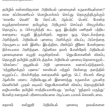
தமிழில் என்னவிதமான அறிவியல் புனைவுகள் உருவாகியுள்ளன?
கால சுப்பிரமணியம் மொழியாக்கம் செய்து தொகுத்திருக்கும்
‘காலமே வெளி’ ரே பிராட்பரி, ஆல்பர்ட் பெஸ்ட் போன்ற
எழுத்தாளர்களை தமிழுக்கு அறிமுகம் செய்யும் மிகமுக்கிய
தொகுப்பு. ந. பிச்சமூர்த்தி கூட ஒரு இயந்திர மனிதன் பற்றிய
கதையை எழுதி இருக்கிறார். சுஜாதா ஒரு தொடக்கத்தை
அளித்தார். அறிவியல் புனைவு அளிக்கும் வியப்பு அம்சத்தை
அவருடைய என் இனிய இயந்திரா, மீண்டும் ஜீனோ போன்றவை
நிச்சயமாக அளித்தன. ஆர்னிகா நாசர் போன்றோர் அறிவியல்
புனைவுகளை எழுதி வருகிறார்கள்.
ஜெயமோகனின் விசும்பு
தொகுதி தமிழில் குறிப்பிடத்தக்க அறிவியல் புனைவு தொகைநூல்..
‘விசும்பை’ சூழலியல் அறி புனைவாக வகைப்படுத்தலாம்.
‘உற்றுநோக்கும் பறவை’ உளவியல் மற்றும் பிரக்ஞை தளத்தில்
எழுதப்பட்ட மிகச்சிறந்த கதைகளில் ஒன்று. டெட் சியாங் கீழை
ஆன்மீக மரபை அறிவியலுடன் இணைத்து உருவாக்க முயன்ற
வெளியின் முதல் வடிவம் ஜெயமோகனின் விசும்பு தொகுதியின்
வழியாகவே தமிழில் சாத்தியமாகியது. ‘நாக்கு’ ‘ஐந்தாம் மருந்து’
போன்ற கதைகள் பரிணாமவியலை அடிப்படையாகக் கொண்டவை.
சுதாகர் கஸ்தூரி அறிவியல் புனைவு நாவல்களை