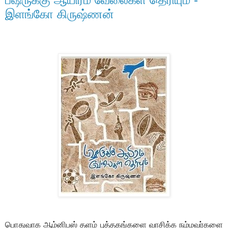
இளங்கோ கிருஷ்ணன்
பொதுவாக ஆம்னிபஸ் தளம் புத்தகங்களை வாசிக்க நம்மவர்களை