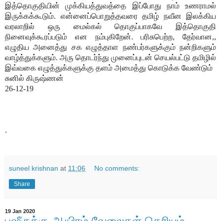
இத்தொகுதியின் முக்கியத்துவத்தை இப்போது நாம் உணராமல்
இருக்கக்கூடும். என்னைப்பொறுத்தவரை தமிழ் நவீன இலக்கிய
வரலாறில் ஒரு மைல்கல் தொகுப்பாகவே இத்தொகுதி
நினைவுக்கூரப்படும் என நம்புகிறேன். பரிசுபெற்ற, தேர்வான,,
எழுதிய அனைத்து சக எழுத்தாள நண்பர்களுக்கும் நன்றிகளும்
வாழ்த்துக்களும். அரு தொடர்ந்து முனைப்புடன் செயல்பட்டு தமிழில்
இவ்வகை எழுத்துக்களுக்கு தளம் அமைத்து கொடுக்க வேண்டும்
சுனில் கிருஷ்ணன்
26-12-19
.
suneel krishnan
at
11:06
No comments:
Share
19 Jan 2020
பஷீருக்கு ஆயிரம் வேலைகள் தெரியும் -