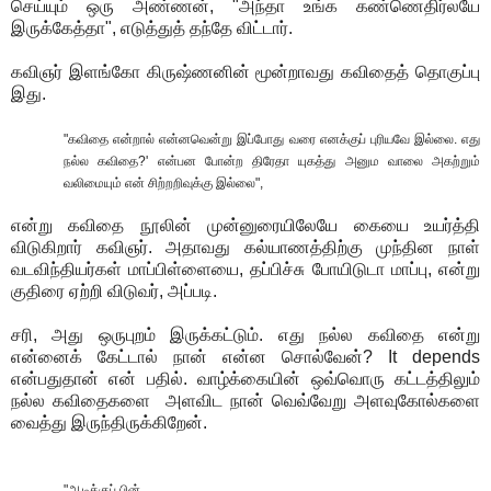
செய்யும் ஒரு அண்ணன்
, "
அந்தா உங்க கண்ணெதிர்லயே
இருக்கேத்தா
",
எடுத்துத் தந்தே விட்டார்
.
கவிஞர் இளங்கோ கிருஷ்ணனின் மூன்றாவது கவிதைத் தொகுப்பு
இது
.
"
கவிதை என்றால் என்னவென்று இப்போது வரை எனக்குப் புரியவே இல்லை
.
எது
நல்ல கவிதை
?'
என்பன போன்ற திரேதா யுகத்து அனும வாலை அகற்றும்
வலிமையும் என் சிற்றறிவுக்கு இல்லை
",
என்று கவிதை நூலின் முன்னுரையிலேயே கையை உயர்த்தி
விடுகிறார் கவிஞர்
.
அதாவது கல்யாணத்திற்கு முந்தின நாள்
வடவிந்தியர்கள் மாப்பிள்ளையை, தப்பிச்சு போயிடுடா மாப்பு, என்று
குதிரை ஏற்றி விடுவர்
,
அப்படி
.
சரி
,
அது ஒருபுறம் இருக்கட்டும்
.
எது நல்ல கவிதை என்று
என்னைக் கேட்டால் நான் என்ன சொல்வேன்
? It depends
என்பதுதான் என் பதில்
.
வாழ்க்கையின் ஒவ்வொரு கட்டத்திலும்
நல்ல கவிதைகளை
அளவிட நான் வெவ்வேறு அளவுகோல்களை
வைத்து இருந்திருக்கிறேன்
.
"
ஆடிக்குப் பின்