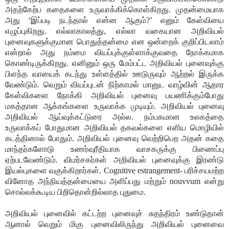
அதற்கேற்ப கதைகளை உருவாக்கிக்கொள்கிறது. முதன்மையாக
அது ‘இப்படி நடந்தால் என்ன ஆகும்?’ எனும் கேள்வியை
எழுப்புகிறது. எல்லாகாலத்து, எல்லா வகையான அறிவியல்
புனைவுகளுக்குமான பொதுத்தன்மை என ஒன்றைக் குறிப்பிடலாம்
என்றால் அது நம்மை வியப்புக்குள்ளாக்குவதை நோக்கமாக
கொண்டிருக்கிறது. எனினும் ஒரு மேம்பட்ட அறிவியல் புனைவுக்கு
பிளந்த வாயைக் கடந்து உள்ளத்தில் ஊடுருவும் ஆற்றல் இருக்க
வேண்டும். வெறும் வியப்புடன் நிற்காமல் மானுட வாழ்வின் ஆதார
கேள்விகளை நோக்கி அறிவியல் புனைவு பயணிக்கும்போது
மகத்தான ஆக்கங்களை உருவாக்க முடியும். அறிவியல் புனைவு
அறிவியல் ஆய்வுக்கட்டுரை அல்ல. நம்பகமான உலகத்தை
உருவாக்கப் போதுமான அறிவியல் தகவல்களை எளிய மொழியில்
கடத்தினால் போதும். அறிவியல் புனைவு வெற்றிபெற அதன் கதை
மாந்தர்களோடு உணர்வுரீதியாக வாசகருக்கு பிணைப்பு
ஏற்படவேண்டும். விமர்சகர்கள் அறிவியல் புனைவுக்கு இரண்டு
இயல்புகளை வகுக்கிறார்கள். Cognitive estrangement- பரிச்சயமற்ற
வினோத அந்நியத்தன்மையை அளிப்பது மற்றும் nouvvum என்று
சொல்லக்கூடிய பிறிதொன்றில்லாத புதுமை.
அறிவியல் புனைவில் கட்டற்ற புனைவுச் சுதந்திரம் உண்டுதான்
ஆனால் வெறும் மிகு புனைவிலிருந்து அறிவியல் புனைவை