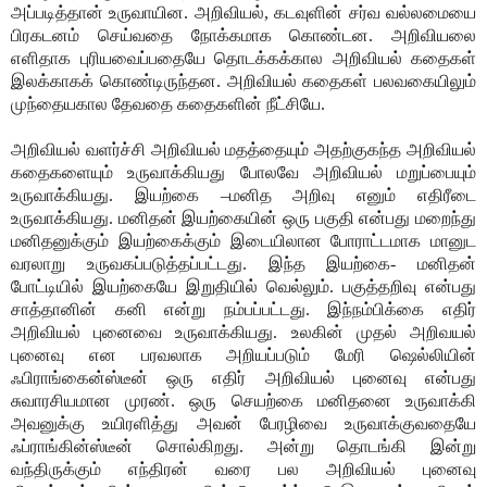
அப்படித்தான் உருவாயின. அறிவியல், கடவுளின் சர்வ வல்லமையை
பிரகடனம் செய்வதை நோக்கமாக கொண்டன. அறிவியலை
எளிதாக புரியவைப்பதையே தொடக்கக்கால அறிவியல் கதைகள்
இலக்காகக் கொண்டிருந்தன. அறிவியல் கதைகள் பலவகையிலும்
முந்தையகால தேவதை கதைகளின் நீட்சியே.
அறிவியல் வளர்ச்சி அறிவியல் மதத்தையும் அதற்குகந்த அறிவியல்
கதைகளையும் உருவாக்கியது போலவே அறிவியல் மறுப்பையும்
உருவாக்கியது. இயற்கை –மனித அறிவு எனும் எதிரீடை
உருவாக்கியது. மனிதன் இயற்கையின் ஒரு பகுதி என்பது மறைந்து
மனிதனுக்கும் இயற்கைக்கும் இடையிலான போராட்டமாக மானுட
வரலாறு உருவகப்படுத்தப்பட்டது. இந்த இயற்கை- மனிதன்
போட்டியில் இயற்கையே இறுதியில் வெல்லும். பகுத்தறிவு என்பது
சாத்தானின் கனி என்று நம்பப்பட்டது. இந்நம்பிக்கை எதிர்
அறிவியல் புனைவை உருவாக்கியது. உலகின் முதல் அறிவயல்
புனைவு என பரவலாக அறியப்படும் மேரி ஷெல்லியின்
ஃபிராங்கைன்ஸ்டீன் ஒரு எதிர் அறிவியல் புனைவு என்பது
சுவாரசியமான முரண். ஒரு செயற்கை மனிதனை உருவாக்கி
அவனுக்கு உயிரளித்து அவன் பேரழிவை உருவாக்குவதையே
ஃப்ராங்கின்ஸ்டீன் சொல்கிறது. அன்று தொடங்கி இன்று
வந்திருக்கும் எந்திரன் வரை பல அறிவியல் புனைவு