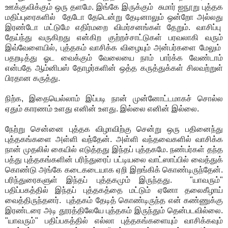
ஊக்குவிக்கும் ஒரு தளமே
.
இங்கே இருக்கும்
சுமார் ஐநூறு புத்தக
மதிப்புரைகளில்
தேடோ தேடென்று தேடினாலும் ஒன்றோ அல்லது
இரண்டோ மட்டுமே எதிர்மறை விமர்சனங்கள் தேறும்
.
வாசிப்பு
தேய்ந்து வருகிறது என்கிற குற்றச்சாட்டுகள் பரவலாகி வரும்
இவ்வேளையில்
,
புத்தகம் வாசிக்க விழையும் அன்பர்களை மேலும்
பதறடித்து ஓட வைக்கும் வேலையை நாம் பார்க்க வேண்டாம்
என்பதே ஆம்னிபஸ் தோழர்களின் ஒத்த கருத்துக்கள் சிலவற்றுள்
பிரதான கருத்து
.
நிற்க
,
இதையெல்லாம் இப்படி நான் முன்னோட்டமாகச் சொல்ல
ஏதும் காரணம் உளது எனின் உளது
.
இல்லை எனின் இல்லை
.
நேற்று சென்னை புத்தக விழாவிற்கு சென்று ஒரு பதினைந்து
புத்தகங்களை அள்ளி வந்தேன்
.
அள்ளி வந்தவைகளில் வாசிக்க
நான் முதலில் கையில் எடுத்தது இந்தப் புத்தகமே
.
நண்பர்கள் தந்த
பத்து புத்தகங்களின் பரிந்துரைப் பட்டியலை வாட்ஸாப்பில் வைத்துக்
கொண்டு அங்கே கடைகடையாக ஏறி இறங்கிக் கொண்டிருந்தேன்
.
பரிந்துரைகளுள் இந்தப் புத்தகமும் இருந்தது
.
"
யாவரும்
"
பதிப்பகத்தில் இந்தப் புத்தகத்தை மட்டும் ஏனோ தலைகீழாய்
வைத்திருந்தனர்
.
புத்தகம் தேடித் கொண்டிருந்த என் கண்ணுக்கு
இரண்டரை அடி தூரத்திலேயே புத்தகம் இருந்தும் தென்படவில்லை
.
"
யாவரும்
"
பதிப்பகத்தில் எல்லா புத்தகங்களையும் வாசிக்கவும்