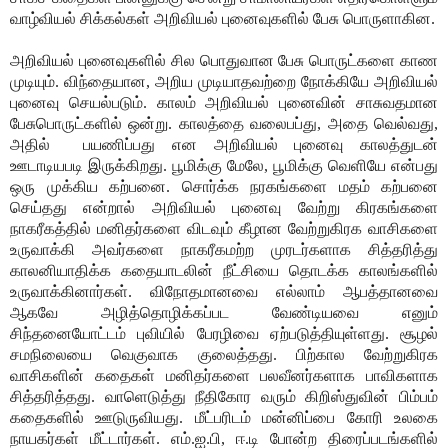
வாழ்வியல் சிக்கல்கள் அறிவியல் புனைவுகளில் பேசு பொருளாகின.
அறிவியல் புனைவுகளில் சில பொதுவான பேசு பொருட்களை காண
முடியும். விந்தையான, அறிய முடியாதவற்றை நோக்கியே அறிவியல்
புனைவு செயல்படும். காலம் அறிவியல் புனைவின் சாசுவதமான
பேசுபொருட்களில் ஒன்று. காலத்தை வலைபப்து, அதை வெல்வது,
அதில்
பயணிப்பது என அறிவியல் புனைவு காலத்துடன்
ஊடாடியபடி இருக்கிறது. பூமிக்கு மேலே, பூமிக்கு வெளியே என்பது
ஒரு முக்கிய கற்பனை. சொர்க்க நரகங்களை மதம் கற்பனை
செய்தது என்றால் அறிவியல் புனைவு வேற்று கிரகங்களை
நாகரீகத்தில் மனிதர்களை விடவும் கீழான வேற்றுகிரக வாசிகளை
உருவாக்கி அவர்களை நாகரீகமற்ற முரடர்களாக சித்தரித்து
காலனியாதிக்க கதையாடலின் நீட்சியை தொடக்க காலங்களில்
உருவாக்கினார்கள். விநோதமானவை எல்லாம் ஆபத்தானவை
ஆகவே அழித்தொழிக்கப்பட வேண்டியவை எனும்
சிந்தனையோட்டம் புவியில் பேரழிவை ஏற்படுத்தியுள்ளது. சூழல்
சமநிலையை வெகுவாக குலைத்தது. பிற்கால வேற்றுகிரக
வாசிகளின் கதைகள் மனிதர்களை பலவீனர்களாக பாவிகளாக
சித்தரித்தது. வாளெடுத்து நீதிகோர வரும் கிறிஸ்துவின் பிம்பம்
கதைகளில் ஊடுருவியது. மீட்பரிடம் மன்னிப்பை கோரி உலகை
நாயகர்கள் மீட்டார்கள். எம்.ஐ.பி, ஈ.டி போன்ற திரைப்படங்களில்