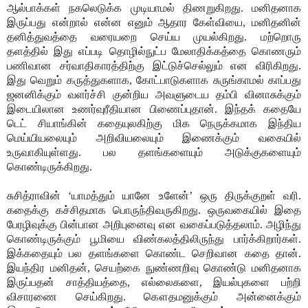
ஆல்பாக்கள் நகலெடுக்க முடியாமல் திணறுகிறது. மனிதனாக
இருப்பது என்றால் என்ன எனும் ஆதார கேள்வியை, மனிதனின்
தனித்துவத்தை வரையறை செய்ய முயல்கிறது. மற்றொரு
தளத்தில் இது எப்படி தொழில்நுட்ப மேலாதிக்கத்தை கொணரும்
பணிவான சர்வாதிகாரத்திற்கு இட்டுச்செல்லும் என விரிகிறது.
இது வெறும் கருத்துகளாக, கோட்பாடுகளாக சுருங்காமல் காப்பது
ஜனனிக்கும் வளர்ச்சி குன்றிய அவளுடைய தம்பி வினாசுக்கும்
இடையிலான உணர்வுரீதியான பிணைப்புதான். இந்தக் கதையே
டெட் சியாங்கின் கதையுலகிற்கு மிக நெருக்கமாக இந்திய
மெய்யியலையும் அறிவியலையும் இணைக்கும் வகையில்
உருவாகியுள்ளது. பல தளங்களையும் அடுக்குகளையும்
கொண்டிருக்கிறது.
சுசித்ராவின் ‘யாமத்தும் யானே உளேன்’ ஒரு திருக்குறள் வரி.
கதைக்கு கச்சிதமாக பொருந்திவருகிறது. ஒருவகையில் இதை
பேரழிவுக்கு பின்பான அறிபுனைவு என வகைப்படுத்தலாம். அழிந்து
கொண்டிருக்கும் பூமியை விண்கலத்திலிருந்து பார்க்கிறார்கள்.
இக்கதையும் பல தளங்களை கொண்ட செறிவான கதை தான்.
இயந்திர மனிதன், செயற்கை நுண்ணறிவு கொண்டு மனிதனாக
இருப்பதன் சாத்தியத்தை, எல்லைகளை, இயல்புகளை பற்றி
விசாரணை செய்கிறது. கௌதமனுக்கும் அன்னைக்கும்