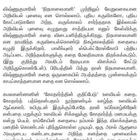
விஷ்ணுகுமாரின் ‘நிறமாலைமானி’ முற்றிலும் வேறுவகையான
அறிவியல் புனைவு என சொல்லலாம். புதிய கருவிகளோ, புதிய
கோட்பாடுகளோ அற்ற, வருங்காலம் சார்ந்ததாக இல்லாமல்
அறிவியல் புனைவு எழுதுவது சாத்தியமா எனும் கேள்விக்கு
விஷ்ணுகுமாரின் கதை விடையளித்திருக்கிறது. நிறமாலைமானி
என நாமறிந்த கருவியைக்கொண்டு நிகழ்காலத்தில் கதையை
எழுதி இருக்கிறார். மாலீக்யுளர் ஸ்பெக்ட்ரோஸ்கோபி பற்றிய
அடிப்படை அறிந்தவர்களுக்கு கதை மேலதிகமாக திறக்கக்கூடும்.
(இது குறித்து அவரிடம் நேரடியாக விளக்கம் கேட்டு
அறிந்துகொண்டேன்). பிரியத்தின் பித்து தான் நிறமாலைமானி.
விஷ்ணுகுமாரின் கதை ஒருவகையில் அபத்தத்தை முன்வைக்கும்
காஃப்காத்தனமான கதை என சொல்லலாம்.
கமலகண்ணனின் ‘கோதார்த்தின் குறிப்பேடு’ உளவியல் கதை.
கோதார்த் பத்தொன்பதாம் நூற்றாண்டில் வாழ்ந்த உளவியல்
ஆய்வாளர். உயிருடன் இருக்கும்போதே தான் உயிர்வாழ்கிறேன்
என்பதை மறுக்கும் உளவியல் சிக்கலுக்கு கோதார்த்த் மனமயக்கு
என்று பெயர். ராம்சேயின் கதையை நம்மால் இந்த விளக்கத்தை
மனதில் கொண்டால் புரிந்துகொள்ள முடியும். ஒரு அசல் ஆளுமை
அவருடைய கண்டடைதலை அறிந்த கனத்தை புனைவாக்க