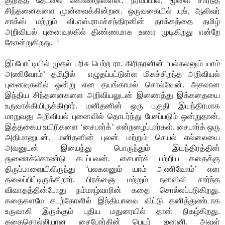
குறித்த தேடலை கொண்டுள்ளன. நரம்பியல், மூளை சார்ந்த
சிந்தனைகளை முன்வைக்கின்றன. ஒருவகையில் யுங், ஆலிவர்
சாக்ஸ் மற்றும் வி.எஸ்.ராமச்சந்திரனின் தாக்கத்தை தமிழ்
அறிவியல் புனைவுலகில் திண்ணமாக உணர முடிகிறது என்றே
தோன்றுகிறது.
‘
இப்போட்டியில் முதல் பரிசு பெற்ற ரா. கிரிதரனின் ‘பல்கலனும் யாம்
அணிவோம்’ தமிழில்
எழுதப்பட்டுள்ள மிகச்சிறந்த அறிவியல்
புனைவுகளில் ஒன்று என தயங்காமல் சொல்வேன். அசலான
இந்திய சிந்தனைகளை அறிவியலுடன் இணைத்து இக்கதையை
உருவாக்கியிருக்கிறார். மனிதனின் ஒரு பகுதி இயந்திரமாக
மாறுவது அறிவியல் புனைவில் தொடர்ந்து பேசப்படும் ஒன்றுதான்.
இத்தகைய உயிரிகளை ‘சைபார்க்’ என்றழைப்பார்கள். சைபார்க் ஒரு
அதிமானுடன். மனிதனின் புலன் மற்றும் செயல் எல்லையை
அவனுடன் இயைந்து பொருந்தும் இயந்திரத்தின்
துணைக்கொண்டு கடப்பவன். சைபார்க் பற்றிய கதைக்கு
திருப்பாவையிலிருந்து ‘பலகலனும் யாம் அணிவோம்’ என
தலைப்பிட்டிருக்கிறார். பிரக்ஞை மற்றும் நனவிலி சார்ந்த
விவாதத்தின்போது நம்மாழ்வாரின் கதை சொல்லப்படுகிறது.
கதைகளமே கடற்கோளில் இந்தியாவை விட்டு தனித்துண்டாக
உருவாகி இருக்கும் புதிய மதுரையில் தான் நிகழ்கிறது.
கதைசொல்லியான சைபோர்கின் பெயர் ஜனனி. அவள்