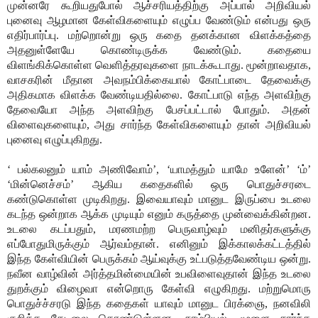
முன்னரே கூறியதுபோல் ஆச்சரியத்திற்கு அப்பால் அறிவியல்
புனைவு ஆழமான கேள்விகளையும் எழுப்ப வேண்டும் என்பது ஒரு
எதிர்பார்ப்பு. மற்றொன்று ஒரு கதை தனக்கான விளக்கத்தை
அதனுள்ளேயே கொண்டிருக்க வேண்டும். கதையை
விளங்கிக்கொள்ள வெளித்தரவுகளை நாடக்கூடாது. மூன்றாவதாக,
வாசகரின் மீதான அவநம்பிக்கையால் கோட்பாடை தேவைக்கு
அதிகமாக விளக்க வேண்டியதில்லை. கோட்பாடு எந்த அளவிற்கு
தேவையோ அந்த அளவிற்கு பேசப்பட்டால் போதும். அதன்
விளைவுகளையும், அது சார்ந்த கேள்விகளையும் தான் அறிவியல்
புனைவு எழுப்புகிறது.
‘ பல்கலனும் யாம் அணிவோம்’, ‘யாமத்தும் யாமே உளேன்’ ‘ம்’
‘மின்னெச்சம்’ ஆகிய கதைகளில் ஒரு பொதுச்சரடை
கண்டுகொள்ள முடிகிறது. இவையாவும் மானுட இருப்பை உடலை
கடந்த ஒன்றாக ஆக்க முடியும் எனும் கருத்தை முன்வைக்கின்றன.
உடலை கடப்பதும், மரணமற்ற பெருவாழ்வும் மனிதர்களுக்கு
எப்போதுமிருக்கும் ஆர்வம்தான். எனினும் இக்காலக்கட்டத்தில்
இந்த கேள்வியின் பெருக்கம் ஆய்வுக்கு உட்படுத்தவேண்டிய ஒன்று.
நவீன வாழ்வின் அர்த்தமின்மையின் உபவிளைவுதான் இந்த உடலை
துறக்கும் விழைவா என்றொரு கேள்வி எழுகிறது. மற்றுமொரு
பொதுச்ச்சரடு இந்த கதைகள் யாவும் மானுட பிரக்ஞை, நனவிலி