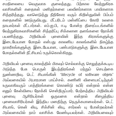
சமநிலையை வெகுவாக குலைத்தது. பிற்கால வேற்றுகிரக
வாசிகளின் கதைகள் மனிதர்களை பலவீனர்களாக பாவிகளாக
சித்தரித்தது. வாளெடுத்து நீதிகோர வரும் கிறிஸ்துவின் பிம்பம்
கதைகளில் ஊடுருவியது. மீட்பரிடம் மன்னிப்பை கோரி உலகை
நாயகர்கள் மீட்டார்கள். எம்.ஐ.பி, ஈ.டி போன்ற திரைப்படங்களில்
வேற்றுகிரகவாசிகளின் சித்தரிப்பு சிக்கலான தளங்களை நோக்கி
பயணித்தது. அறிவியல் புனைவின் இந்த கிரகங்களுக்கு
இடையேயான மோதல் என்பது காலனிய காலங்களில் நிகழ்ந்த
நாகரீகங்களுக்கு இடையேயான, பண்பாடுகளுக்கு இடையேயான
மோதல்களின் நீட்சியாய் உருக்கொள்கிறது.
அறிவியல் புனைவு காலத்தில் மிகவும் செல்வாக்கு செலுத்தக்கூடிய
அடுத்த பேசு பொருள் இயந்திரங்கள் மற்றும் செயற்கை
நுண்ணறிவு. டெட் சியாங்கின் ‘lifecycle of software objets’
அவ்வகையில் அபாரமான பாய்ச்சல். கணினி விளையாட்டிற்குள்
உருவாகிவரும் பாத்திரங்களை கொண்டு உயிர் என்றால் என்ன
எனும் கேள்வியை நோக்கி சென்றிருப்பார். மேற்கத்திய அறிவியல்
புனைவு ஆசிரியர்கள் ஒருவகை என்றால் கீழைத்திய
புனைவாசிரியர்கள் இந்திய மனதிற்கு நெருக்கமானவர்கள். டெட்
சியாங், கென் லியு, சிக்சின் லியு, சார்லஸ் யு போன்றவர்கள்
அவ்வகையில் நாம் வாசிக்க வேண்டியவர்கள். அறிவியலையும்