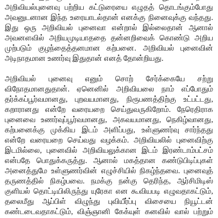
அறிவியல்புனைவு பற்றிய கட்டுரையை எழுதத் தொடங்கும்போது
அவனுடனான இந்த உரையாடல்தான் எனக்கு நினைவுக்கு வந்தது.
இது ஒரு அறிவியல் புனைவா என்றால் இல்லைதான் ஆனால்
அவனளவில் அறியமுடியாததை தன்னறிவைக் கொண்டு அறிய
முற்படும் குழந்தைத்தனமான கற்பனை. அறிவியல் புனைவின்
அடிநாதமான உணர்வு இதுதான் எனத் தோன்றியது.
அறிவியல் புனைவு எனும் சொற் சேர்க்கையே சற்று
விநோதமானதுதான். ஏனெனில் அறிவியலை நாம் எப்போதும்
தர்க்கப்பூர்வமானது, புறவயமானது, நிரூபணத்திற்கு உட்பட்டது,
கறாரானது என்றே வரையறை செய்துவருகிறோம். நேரெதிராக
புனைவை உணர்வுப்பூர்வமானது, அகவயமானது, நெகிழ்வானது,
கற்பனைக்கு முக்கிய இடம் அளிப்பது, உள்ளுணர்வு சார்ந்தது
என்றே வரையறை செய்வது வழக்கம். அறிவியலில் புனைவிற்கு
இடமில்லை, புனைவில் அறிவியலுக்கான இடம் இரண்டாம்பட்சம்
என்பதே பொதுக்கருத்து. ஆனால் மகத்தான கண்டுபிடிப்புகள்
அனைத்துமே உள்ளுணர்வின் எழுச்சியில் நிகழ்ந்தவை. புனைவுத்
தருணத்தில் நிகழ்பவை. நமக்கு நன்கு தெரிந்த, ஆர்சிமிடிஸ்
குளியல் தொட்டியிலிருந்து யுரேகா என கூவியபடி எழுவதாகட்டும்,
தலைமீது ஆப்பிள் விழுந்து புவியீர்ப்பு விசையை நியூட்டன்
கண்டடைவதாகட்டும், விஞ்ஞானி கேக்யுள் கனவில் வால் பற்றும்