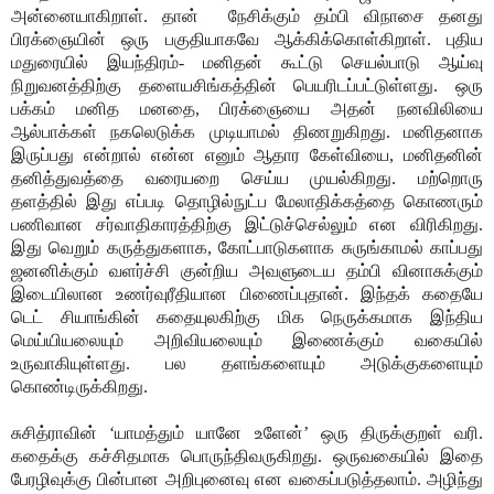
அன்னையாகிறாள். தான்
நேசிக்கும் தம்பி விநாசை தனது
பிரக்ஞையின் ஒரு பகுதியாகவே ஆக்கிக்கொள்கிறாள். புதிய
மதுரையில் இயந்திரம்- மனிதன் கூட்டு செயல்பாடு ஆய்வு
நிறுவனத்திற்கு தளையசிங்கத்தின் பெயரிடப்பட்டுள்ளது. ஒரு
பக்கம் மனித மனதை, பிரக்ஞையை அதன் நனவிலியை
ஆல்பாக்கள் நகலெடுக்க முடியாமல் திணறுகிறது. மனிதனாக
இருப்பது என்றால் என்ன எனும் ஆதார கேள்வியை, மனிதனின்
தனித்துவத்தை வரையறை செய்ய முயல்கிறது. மற்றொரு
தளத்தில் இது எப்படி தொழில்நுட்ப மேலாதிக்கத்தை கொணரும்
பணிவான சர்வாதிகாரத்திற்கு இட்டுச்செல்லும் என விரிகிறது.
இது வெறும் கருத்துகளாக, கோட்பாடுகளாக சுருங்காமல் காப்பது
ஜனனிக்கும் வளர்ச்சி குன்றிய அவளுடைய தம்பி வினாசுக்கும்
இடையிலான உணர்வுரீதியான பிணைப்புதான். இந்தக் கதையே
டெட் சியாங்கின் கதையுலகிற்கு மிக நெருக்கமாக இந்திய
மெய்யியலையும் அறிவியலையும் இணைக்கும் வகையில்
உருவாகியுள்ளது. பல தளங்களையும் அடுக்குகளையும்
கொண்டிருக்கிறது.
சுசித்ராவின் ‘யாமத்தும் யானே உளேன்’ ஒரு திருக்குறள் வரி.
கதைக்கு கச்சிதமாக பொருந்திவருகிறது. ஒருவகையில் இதை
பேரழிவுக்கு பின்பான அறிபுனைவு என வகைப்படுத்தலாம். அழிந்து