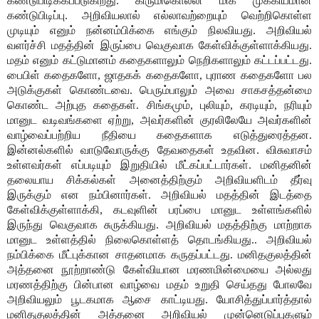
கண்டுபிடிக்கப்படுகிறது. கிருமிகொல்லி மிக முக்கியமான
கண்டுபிடிப்பு. அறிவியலால் எல்லாவற்றையும் வெற்றிகொள்ள
முடியும் எனும் நன்னம்பிக்கை எங்கும் நிலவியது. அறிவியல்
வளர்ச்சி மதத்தின் இருப்பை வெகுவாக கேள்விக்குள்ளாக்கியது.
மதம் எனும் கட்டுமானம் கதைகளாலும் நெறிகளாலும் கட்டப்பட்டது.
பைபிள் கதைகளோ, ஜாதகக் கதைகளோ, புராண கதைகளோ பல
அடுக்குகள் கொண்டவை. பெரும்பாலும் அவை சாகசத்தன்மை
கொண்ட அற்புத கதைகள். சிங்கமும், புலியும், கரடியும், நரியும்
மானுட வடிவங்களை ஏற்று, அவர்களின் குரலிலேயே அவர்களின்
வாழ்வைப்பற்றிய நீதியை கதைகளாக எடுத்துரைத்தன.
இன்னல்களில் வாடுவோருக்கு தேவதைகள் உதவின. விசுவாசம்
உள்ளவர்கள் எப்படியும் இறுதியில் மீட்கப்பட்டார்கள். மனிதனின்
தலையாய சிக்கல்கள் அனைத்திற்கும் அறிவியளிடம் தீர்வு
இருக்கும் என நம்பினார்கள். அறிவியல் மதத்தின் இடத்தை
கேள்விக்குள்ளாக்கி, கடவுளின் பரப்பை மானுட உள்ளங்களில்
இருந்து வெகுவாக சுருக்கியது. அறிவியல் மதத்திற்கு மாற்றாக
மானுட உள்ளத்தில் நிலைகொள்ளத் தொடங்கியது.. அறிவியல்
நம்பிக்கை மீட்புக்கான சாதனமாக கருதப்பட்டது. மனிதகுலத்தின்
அத்தனை நூற்றாண்டு கேள்வியான மரணமின்மையை அல்லது
மரணத்திற்கு பின்பான வாழ்வை மதம் உறுதி செய்தது போலவே
அறிவியலும் பூடகமாக ஆசை காட்டியது. யோசித்துப்பார்த்தால்
மனிதகுலத்தின் அத்தனை அறிவியல் முன்னெடுப்புகளும்