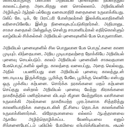
உலகப்போருக்கு பின்பான அறிவியல் புனைவுகள் நவீனத்துவ
காலகட்டத்தை அடைகிறது என சொல்லலாம். அறிவியலின்
அழிக்கும் ஆற்றல் பல்வேறு வகைமாதிரி கதைகளை உருவாக்கியது.
பிலிப் கே. டிக், ரே பிராட்பரி போன்றவர்கள் இலக்கியவாதிகளின்
வரிசையிலேயே இன்று நினைவுகூரப்படுகிறார்கள். அதிமானுட
சாகச கதைகள் பின்னுக்கு சென்று சாமானியர்கள் எதிர்கொள்ளும்
வாழ்வியல் சிக்கல்கள் அறிவியல் புனைவுகளில் பேசு பொருளாகின.
அறிவியல் புனைவுகளில் சில பொதுவான பேசு பொருட்களை காண
முடியும். விந்தையான, அறிய முடியாதவற்றை நோக்கியே அறிவியல்
புனைவு செயல்படும். காலம் அறிவியல் புனைவின் சாசுவதமான
பேசுபொருட்களில் ஒன்று. காலத்தை வலைபப்து, அதை வெல்வது,
அதில்
பயணிப்பது என அறிவியல் புனைவு காலத்துடன்
ஊடாடியபடி இருக்கிறது. பூமிக்கு மேலே, பூமிக்கு வெளியே என்பது
ஒரு முக்கிய கற்பனை. சொர்க்க நரகங்களை மதம் கற்பனை
செய்தது என்றால் அறிவியல் புனைவு வேற்று கிரகங்களை
நாகரீகத்தில் மனிதர்களை விடவும் கீழான வேற்றுகிரக வாசிகளை
உருவாக்கி அவர்களை நாகரீகமற்ற முரடர்களாக சித்தரித்து
காலனியாதிக்க கதையாடலின் நீட்சியை தொடக்க காலங்களில்
உருவாக்கினார்கள். விநோதமானவை எல்லாம் ஆபத்தானவை
ஆகவே அழித்தொழிக்கப்பட வேண்டியவை எனும்
சிந்தனையோட்டம் புவியில் பேரழிவை ஏற்படுத்தியுள்ளது. சூழல்