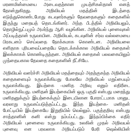
மரணமின்மையை அடைவதற்கான முயற்சிகள்தான் எனத்
தோன்றுகிறது. அறிவியல் மதத்தின் இடத்தை
எடுத்துகொண்டபோது கடவுளர்களும் தேவதைகளும் கதைகளில்
இருந்து மறையத் தொடங்கினர். அந்த பீடத்தில் அறிவியலும்,
தொழில்நுட்பமும் அமர்ந்து ஆசி வழங்கின. அறிவியல் புனைவுகள்
அப்படித்தான் உருவாயின. அறிவியல், கடவுளின் சர்வ வல்லமையை
பிரகடனம் செய்வதை நோக்கமாக கொண்டன. அறிவியலை
எளிதாக புரியவைப்பதையே தொடக்கக்கால அறிவியல் கதைகள்
இலக்காகக் கொண்டிருந்தன. அறிவியல் கதைகள் பலவகையிலும்
முந்தையகால தேவதை கதைகளின் நீட்சியே.
அறிவியல் வளர்ச்சி அறிவியல் மதத்தையும் அதற்குகந்த அறிவியல்
கதைகளையும் உருவாக்கியது போலவே அறிவியல் மறுப்பையும்
உருவாக்கியது. இயற்கை –மனித அறிவு எனும் எதிரீடை
உருவாக்கியது. மனிதன் இயற்கையின் ஒரு பகுதி என்பது மறைந்து
மனிதனுக்கும் இயற்கைக்கும் இடையிலான போராட்டமாக மானுட
வரலாறு உருவகப்படுத்தப்பட்டது. இந்த இயற்கை- மனிதன்
போட்டியில் இயற்கையே இறுதியில் வெல்லும். பகுத்தறிவு என்பது
சாத்தானின் கனி என்று நம்பப்பட்டது. இந்நம்பிக்கை எதிர்
அறிவியல் புனைவை உருவாக்கியது. உலகின் முதல் அறிவயல்
புனைவு என பரவலாக அறியப்படும் மேரி ஷெல்லியின்