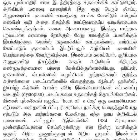
ஒரு முன்மாதிரி கால இயந்திரத்தை உருவாக்கிக் காட்டுகிறார்.
அறிவியல் புனைவு வரலாற்றில் இது ஒரு பெரும் திறப்பு.
அதுவரையில் புனைவில் காலத்தை கடக்க வேண்டும் என்றால்
கனவின் வழி அதை நிகழ்த்தி காட்டுவதையே வாடிக்கையாக
கொண்டிருந்தார்கள். கனவு அகவயமானது. இதற்கு மாற்றாக
புறவயமாக வரலாறை நோக்கும், வேறு காலத்தில் பயணிக்கும்
இயந்திரத்தை வெல்ஸ் உருவாக்கிக் காட்டியுள்ளார். சார்பியல்
கோட்பாடும் குவாண்டம் இயற்பியலும் அறிவியல் புனைவின்
பொற்காலத்தை தோற்றுவித்தன. இரண்டாம் உலகப்போர், குறிப்பாக
அணுகுண்டு நிகழ்த்திய சேதம் அறிவியல் மீதிருந்த
கண்மூடித்தனமான பற்றை கேள்விக்குள்ளாக்கியது. ஹிட்லர்,
முசோலினி, ஸ்டாலினின் எழுச்சிகள் முற்றாதிகாரம் குறித்த
அச்சங்களை படைப்பாளிகளில் விதைத்தது. ஆல்டஸ் ஹக்ஸ்லி,
ஜியார்ஜ் ஆர்வேல் போன்ற தீவிர இலக்கியவாதிகள் கட்டமைப்பு
உடைதல் (dystopian) படைப்புகளை உருவாக்கத் தொடங்கினார்கள்.
மிகைல் புல்ககோவ் எழுதிய ‘heart of
a dog’ ஒரு சுவாரசியமான
கற்பனை. மனிதனின் பிட்யுடரி சுரபியை நாய்க்கு பொருத்தும்போது
ஏற்படும் அக மாற்றங்களை பேசுகிறது. எந்த தூய அறிவியல்
புனைவைக் காட்டிலும் ஆர்வெல்லின் 1984 அபாரமான
முன்னறிவிப்புகளை செய்திருக்கிறது என இன்று வாசிக்கும்
ஒருவர் சிறிய துணுக்குறலுடன் அறிய முடியும். இரண்டாம்