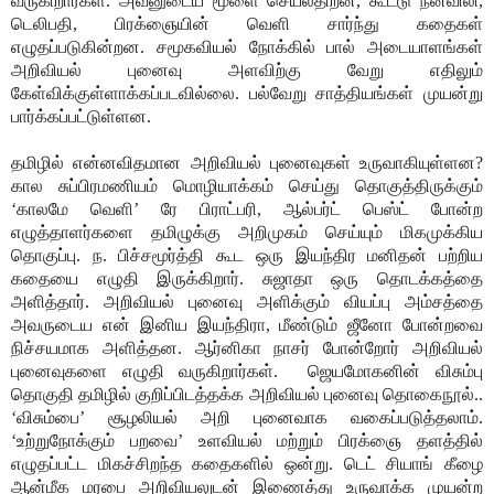
வருகிறார்கள். அவனுடைய மூளை செயல்திறன், கூட்டு நனவிலி,
டெலிபதி, பிரக்ஞையின் வெளி சார்ந்து கதைகள்
எழுதப்படுகின்றன. சமூகவியல் நோக்கில் பால் அடையாளங்கள்
அறிவியல் புனைவு அளவிற்கு வேறு எதிலும்
கேள்விக்குள்ளாக்கப்படவில்லை. பல்வேறு சாத்தியங்கள் முயன்று
பார்க்கப்பட்டுள்ளன.
தமிழில் என்னவிதமான அறிவியல் புனைவுகள் உருவாகியுள்ளன?
கால சுப்பிரமணியம் மொழியாக்கம் செய்து தொகுத்திருக்கும்
‘காலமே வெளி’ ரே பிராட்பரி, ஆல்பர்ட் பெஸ்ட் போன்ற
எழுத்தாளர்களை தமிழுக்கு அறிமுகம் செய்யும் மிகமுக்கிய
தொகுப்பு. ந. பிச்சமூர்த்தி கூட ஒரு இயந்திர மனிதன் பற்றிய
கதையை எழுதி இருக்கிறார். சுஜாதா ஒரு தொடக்கத்தை
அளித்தார். அறிவியல் புனைவு அளிக்கும் வியப்பு அம்சத்தை
அவருடைய என் இனிய இயந்திரா, மீண்டும் ஜீனோ போன்றவை
நிச்சயமாக அளித்தன. ஆர்னிகா நாசர் போன்றோர் அறிவியல்
புனைவுகளை எழுதி வருகிறார்கள்.
ஜெயமோகனின் விசும்பு
தொகுதி தமிழில் குறிப்பிடத்தக்க அறிவியல் புனைவு தொகைநூல்..
‘விசும்பை’ சூழலியல் அறி புனைவாக வகைப்படுத்தலாம்.
‘உற்றுநோக்கும் பறவை’ உளவியல் மற்றும் பிரக்ஞை தளத்தில்
எழுதப்பட்ட மிகச்சிறந்த கதைகளில் ஒன்று. டெட் சியாங் கீழை
ஆன்மீக மரபை அறிவியலுடன் இணைத்து உருவாக்க முயன்ற