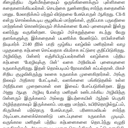
கீழைத்திய ஆன்மீகத்தையும் ஒருங்கிணைக்கும் புள்ளிகளை
கதைகளாக்கியவர்கள். செயற்கை நுண்ணறிவு சார்ந்த கதைகளில்
மானுட மேலாதிக்கம் மற்றும் விடுதலை பேசுபொருள் ஆகிறது. Cli-fi
என்று சொல்லக்கூடிய சூழலியல் மாற்றங்கள், குறிப்பாக பருவநிலை
மாற்றங்கள் கொண்டுவரும் சிக்கல்களை பேசும் புனைவுகள் இன்று
வளர்ந்து வருகின்றன. வெறும் அச்சுறுத்தலை கடந்து வேறு
தளங்களுக்கு இக்கதைகள் பயணிக்க வேண்டும். ராபின்சனின்
நியுயார்க் 2140 நீரில் பாதி மூழ்கிய வாழ்வில் மனிதர்கள் வாழ
பழகுவதை கற்பனை செய்வதாக விமர்சக கட்டுரை குறிப்பிடுகிறது.
அழிவிற்கு பின்னர் எஞ்சியிருப்பவர்களின் வாழ்க்கை பற்றிய
கற்பனை ‘பேரழிவுக்கு பின்’ வகை அறிவியல் புனைவுகளை
உருவாக்குகிறது. இதன் தொல்படிமம் நோவாவின் கப்பல்தான். மிகச்
சிறிய குழுவிலிருந்து உலகை உருவாக்க முனைகிறார்கள். அங்கு
நிலவும் அதிகார போட்டிகள், வளங்களை பங்கிடுதலில் உள்ள
அநீதியான முறைமைகள் என இவைப் பேசப்படுகின்றன. இது
அணு ஆயுத
அழிவு போன்ற மனிதன் உண்டாக்கிய அழிவிற்கு
பின்னரும் இருக்கலாம் அல்லது இயற்கையின் ஆற்றல் பெருகி
அழித்ததாகவும் இருக்கலாம். மரபணு மாற்றம், உயிரிதொழில்நுட்பம்,
கிருமிகள் மற்றொரு பேசுபொருள். பரிணாமவியல் சார்ந்த
அடிப்படைகளைக்கொண்டு படைப்புகளை உருவாக்க முடியும்.
வருங்கால மனிதன் பற்றிய கற்பனைகளை தொடர்ந்து எழுதி