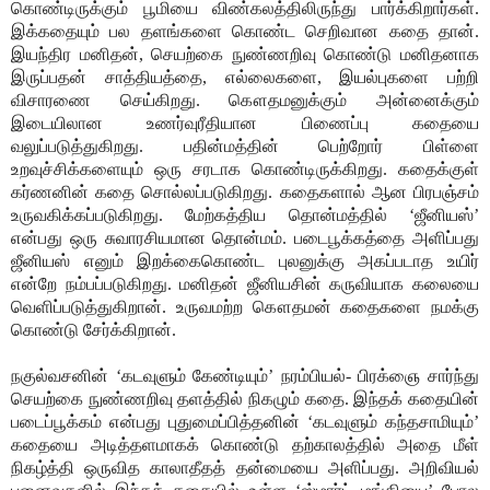
கொண்டிருக்கும் பூமியை விண்கலத்திலிருந்து பார்க்கிறார்கள்.
இக்கதையும் பல தளங்களை கொண்ட செறிவான கதை தான்.
இயந்திர மனிதன், செயற்கை நுண்ணறிவு கொண்டு மனிதனாக
இருப்பதன் சாத்தியத்தை, எல்லைகளை, இயல்புகளை பற்றி
விசாரணை செய்கிறது. கௌதமனுக்கும் அன்னைக்கும்
இடையிலான உணர்வுரீதியான பிணைப்பு கதையை
வலுப்படுத்துகிறது. பதின்மத்தின் பெற்றோர் பிள்ளை
உறவுச்சிக்களையும் ஒரு சரடாக கொண்டிருக்கிறது. கதைக்குள்
கர்ணனின் கதை சொல்லப்படுகிறது. கதைகளால் ஆன பிரபஞ்சம்
உருவகிக்கப்படுகிறது. மேற்கத்திய தொன்மத்தில் ‘ஜீனியஸ்’
என்பது ஒரு சுவாரசியமான தொன்மம். படைபூக்கத்தை அளிப்பது
ஜீனியஸ் எனும் இறக்கைகொண்ட புலனுக்கு அகப்படாத உயிர்
என்றே நம்பப்படுகிறது. மனிதன் ஜீனியசின் கருவியாக கலையை
வெளிப்படுத்துகிறான். உருவமற்ற கௌதமன் கதைகளை நமக்கு
கொண்டு சேர்க்கிறான்.
நகுல்வசனின் ‘கடவுளும் கேண்டியும்’ நரம்பியல்- பிரக்ஞை சார்ந்து
செயற்கை நுண்ணறிவு தளத்தில் நிகழும் கதை. இந்தக் கதையின்
படைப்பூக்கம் என்பது புதுமைப்பித்தனின் ‘கடவுளும் கந்தசாமியும்’
கதையை அடித்தளமாகக் கொண்டு தற்காலத்தில் அதை மீள்
நிகழ்த்தி ஒருவித காலாதீதத் தன்மையை அளிப்பது. அறிவியல்