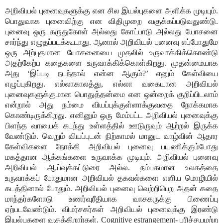
அறிவியல் புனைவுகளுக்கு என சில இயல்புகளை அளிக்க முடியும்.
பொதுவாக புனைவிற்கு என விதிமுறை வகுக்கப்படுவதுண்டு.
புனைவு ஒரு கருதுகோள் அல்லது கோட்பாடு அல்லது யோசனை
சார்ந்து எழுதப்படக்கூடாது. ஆனால் அறிவியல் புனைவு எப்போதுமே
ஒரு அற்புதமான யோசனையை முதலில் உருவாக்கிக்கொண்டு
அதற்கேற்ப கதைகளை உருவாக்கிக்கொள்கிறது. முதன்மையாக
அது ‘இப்படி நடந்தால் என்ன ஆகும்?’ எனும் கேள்வியை
எழுப்புகிறது. எல்லாகாலத்து, எல்லா வகையான அறிவியல்
புனைவுகளுக்குமான பொதுத்தன்மை என ஒன்றைக் குறிப்பிடலாம்
என்றால் அது நம்மை வியப்புக்குள்ளாக்குவதை நோக்கமாக
கொண்டிருக்கிறது. எனினும் ஒரு மேம்பட்ட அறிவியல் புனைவுக்கு
பிளந்த வாயைக் கடந்து உள்ளத்தில் ஊடுருவும் ஆற்றல் இருக்க
வேண்டும். வெறும் வியப்புடன் நிற்காமல் மானுட வாழ்வின் ஆதார
கேள்விகளை நோக்கி அறிவியல் புனைவு பயணிக்கும்போது
மகத்தான ஆக்கங்களை உருவாக்க முடியும். அறிவியல் புனைவு
அறிவியல் ஆய்வுக்கட்டுரை அல்ல. நம்பகமான உலகத்தை
உருவாக்கப் போதுமான அறிவியல் தகவல்களை எளிய மொழியில்
கடத்தினால் போதும். அறிவியல் புனைவு வெற்றிபெற அதன் கதை
மாந்தர்களோடு உணர்வுரீதியாக வாசகருக்கு பிணைப்பு
ஏற்படவேண்டும். விமர்சகர்கள் அறிவியல் புனைவுக்கு இரண்டு
இயல்புகளை வகுக்கிறார்கள். Cognitive estrangement- பரிச்சயமற்ற