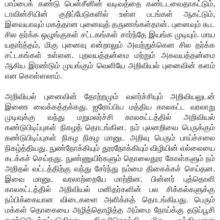
பாம்பைக் கண்டு பென்சீனின் வடிவத்தை கண்டடவைதாகட்டும்,
டாவின்சியின் குறிப்பேடுகளில் உள்ள படங்கள் ஆகட்டும்,
இவையாவும் மகத்தான புனைவுத் தருணங்கள்தான். புனைவும் கூட
சில தர்க்க ஒழுங்குகள் சட்டகங்கள் சார்ந்தே இயங்க முடியும். மாய
யதார்த்தம், மிகு புனைவு என்றாலும் அவற்றுக்கென சில தர்க்க
சட்டகங்கள் உள்ளன. புறவயத்தன்மை மற்றும் அகவயத்தன்மை
ஆகிய இரண்டும் முயங்கும் வெளியே அறிவியல் புனைவின் களம்
என கொள்ளலாம்.
அறிவியல் புனைவின் தோற்றமும் வளர்ச்சியும் அறிவியலுடன்
இணை வைக்கத்தக்கது. ஐரோப்பிய மத்திய காலகட்ட வரலாறு
முடிவுக்கு வந்து மறுமலர்ச்சி காலகட்டத்தில் அறிவியல்
கண்டுபிடிப்புகள் நிகழத் தொடங்கின. நம் புலனறிவை பெருக்கும்
கண்டுபிடிப்புகள் நிகழ நிகழ மானுட அறிவு பெரும் பாய்ச்சலை
நிகழ்த்தியது. நுண்நோக்கியும் தூரநோக்கியும் விழியின் எல்லையை
கடக்கச் செய்தது. நுண்ணுயிர்களும் தொலைதூர கோள்களும் நம்
அறிதல் வட்டத்திற்கு வந்து சேர்ந்து நம்மை திகைக்கச் செய்தன.
இவை மானுட வரலாற்றையே மாற்றின. பின்னர் புத்தொளி
காலகட்டத்தில் அறிவியல் மனிதர்களின் பல சிக்கல்களுக்கு
நம்பிக்கையான விடைகளை அளிக்கத் தொடங்கியது. பெரும்
மக்கள் தொகையை அழித்தொழித்த அம்மை நோய்க்கு தடுப்பூசி