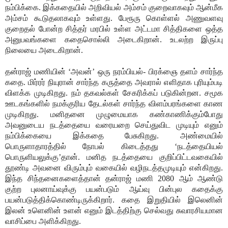
நம்பிக்கை. இக்கதையில் அறிவியல் அம்சம் குறைவாகவும் ஆன்மீக
அம்சம் கூடுதலாகவும் உள்ளது. பேரூரு கொள்ளல் அணுவளவு
குறைதல் போன்ற சித்தர் மரபில் உள்ள அட்டமா சித்திகளை ஒத்த
அனுபவங்களை கதைசொல்லி அடைகிறான். உடலற்ற இருப்பு
நிலையை அடைகிறான்.
தன்ராஜ் மணியின் ‘அவன்’ ஒரு நரம்பியல்- பிரக்ஞை தளம் சார்ந்த
கதை. மிர்ரர் நியுரான் சார்ந்த கருத்தை அவரால் எளிதாக புரியும்படி
விளக்க முடிகிறது. நம் தகவல்கள் சேகரிக்கப் படுகின்றன. சமூக
ஊடகங்களில் நமக்குரிய தேடல்கள் சார்ந்த விளம்பரங்களை காண
முடிகிறது. மனிதனை முழுமையாக கண்காணிக்கும்போது
அவனுடைய நடத்தையை வரையறை செய்துவிட முடியும் எனும்
நம்பிக்கையை இக்கதை பேசுகிறது. அண்மையில்
பொருளாதாரத்தில் நோபல் கிடைத்தது ‘நடத்தையியல்
பொருளியலுக்கு’தான். மனித நடத்தையை குறிப்பிட்டவகையில்
தூண்டி அவனை விரும்பும் வகையில் வழிநடத்தமுடியும் என்கிறது.
இந்த சிந்தனைகளைத்தான் தன்ராஜ் மணி 2080 ஆம் ஆண்டு
குற்ற புலனாய்வுக்கு பயன்படும் ஆய்வு பின்புல கதைக்கு
பயன்படுத்திக்கொண்டிருக்கிறார். கதை இறுதியில் இலெனின்
இலன் உளெனின் உளன் எனும் இடத்திற்கு செல்வது சுவாரசியமான
வாசிப்பை அளிக்கிறது.