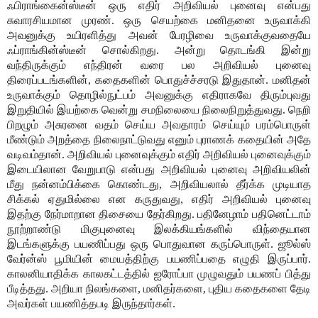
ஃபிராங்கைன்ஸ்டீன் ஒரு எதிர் அறிவியல் புனைவு என்பது
சுவாரசியமான முரண். ஒரு செயற்கை மனிதனை உருவாக்கி
அவனுக்கு உயிரளித்து அவன் பேரழிவை உருவாக்குவதையே
ஃப்ராங்கின்ஸ்டீன் சொல்கிறது. அன்று தொடங்கி இன்று
வந்திருக்கும் எந்திரன் வரை பல அறிவியல் புனைவு
திரைப்படங்களின், கதைகளின் பொதுச்ச்சரடு இதுதான். மனிதன்
உருவாக்கும் தொழில்நுட்பம் அவனுக்கு எதிராகவே திரும்புவது
இறுதியில் இயற்கை வென்று சமநிலையை நிலைநிறுத்துவது. நெறி
பிறழும் அசுரனை வதம் செய்ய அவதாரம் செய்யும் பரம்பொருள்
மீண்டும் அறத்தை நிலைநாட்டுவது எனும் புராணக் கதையின் அதே
வடிவம்தான். அறிவியல் புனைவுக்கும் எதிர் அறிவியல் புனைவுக்கும்
இடையிலான வேறுபாடு என்பது அறிவியல் புனைவு அறிவியலின்
மீது நன்னம்பிக்கை கொண்டது, அறிவியலால் தீர்க்க முடியாத
சிக்கல் ஏதுமில்லை என கருதுவது, எதிர் அறிவியல் புனைவு
இதற்கு நேர்மாறான திசையை தேர்கிறது. பதினேழாம் பதினெட்டாம்
நூற்றாண்டு மிகுபுனைவு இலக்கியங்களில் விந்தையான
இடங்களுக்கு பயணிப்பது ஒரு பொதுவான கருப்பொருள். ஜூல்ஸ்
வேர்ன்ஸ் பூமியின் மையத்திற்கு பயணிப்பதை எழுதி இருப்பார்.
காலனியாதிக்க காலகட்டத்தில் ஐரோப்பா முழுவதும் பயணப் பித்து
பீடித்தது. அறியா நிலங்களை, மனிதர்களை, புதிய கதைகளை தேடி
அவர்கள் பயணித்தபடி இருந்தார்கள்.