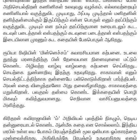
புனைவுகளில் இந்தக் கதையில் உள்ள ‘ஸ்மார்ட் மங்கியை’ போல
அதிசெயல்திறன் கணினிகள் உலவுவது வழக்கம். எல்லாவற்றையும்
கணினியால் வகுத்துவிட முடியாது, அப்படி முடிந்தால் மனிதனின்
தனித்தன்மைக்கும் இருப்பிற்கும் என்ன பொருள் எனும் தரப்பிற்கும்
வகுத்துவிட முடியும் என நம்பும் தரப்பிற்குமான உரையாடலும் கூட.
கடவுள் படைத்தான் என்பதற்கும் கடவுளை படைத்தான் என்பதற்கும்
இடையிலான முரணும் கூட கதையின் பேசுபொருள் ஆகிறது.
ரூபியா ரிஷியின் ‘மின்னெச்சம்’ சுவாரசியமான கற்பனை. உடலை
துறந்து மரணத்திற்கு பின் தேவையான நினைவுகளை மட்டும்
கொண்ட அழிவற்ற வாழ்வு வாழ்வதை கற்பனை செய்கிறது..
செயற்கை நுண்ணறிவு இதற்கு உதவுகிறது. சாகாவான் எனும்
செயல்திட்டத்திற்காக தன்னையே பலிகொடுக்கிறான் பார்த்திபன்.
அவன் எதை விழைந்தானோ அது தலைகீழாகிறது. சாகாவரத்தை
மறுக்கிறான். பலகுரல் தன்மை கொண்ட இக்கதையின் மொழி
மிகவும் கவித்துவமானது. செறிவான வாசிப்பனுபவத்தை
அளித்தது.
கிரிதரன் கவிராஜாவின் ‘ம்’ அறிவியல் புலத்தில் நிகழும், நெடிய
தன்னுரையாடல் கொண்ட ஆன்மீக கதை என சொல்லலாம். இந்திய
மரபில் உள்ள லய யோகம் பிரபஞ்சத்தின் மூல ஒலியாக ஓம்காரத்தை
முன்வைக்கிறது. அதிலிருந்தே பிரபஞ்சம் உருவாகிறது எனும்