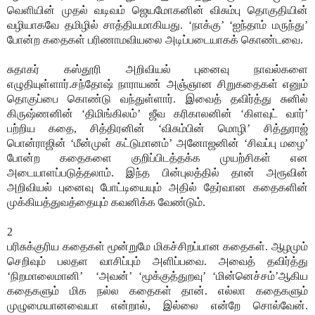
வெளியின் முதல் வடிவம் ஜெயமோகனின் விசும்பு தொகுதியின்
வழியாகவே தமிழில் சாத்தியமாகியது. ‘நாக்கு’ ‘ஐந்தாம் மருந்து’
போன்ற கதைகள் பரிணாமவியலை அடிப்படையாகக் கொண்டவை.
சுதாகர் கஸ்தூரி அறிவியல் புனைவு நாவல்களை
எழுதியுள்ளார்.சந்தோஷ் நாராயண் அஞ்ஞான சிறுகதைகள் எனும்
தொகுப்பை கொண்டு வந்துள்ளார். இவைத் தவிர்த்து சுனில்
கிருஷ்ணனின் ‘திமிங்கிலம்’ ஜீவ கரிகாலனின் ‘கிளவுட் வார்’
பற்றிய கதை, சித்திரனின் ‘விசும்பின் மொழி’ சித்துராஜ்
பொன்ராஜின் ‘மீன்முள் கட்டுமானம்’ அனோஜனின் ‘சிவப்பு மழை’
போன்ற கதைகளை குறிப்பிடத்தக்க முயற்சிகள் என
அடையாளப்படுத்தலாம். இந்த பின்புலத்தில் தான் அரூவின்
அறிவியல் புனைவு போட்டியையும் அதில் தேர்வான கதைகளின்
முக்கியத்துவத்தையும் கவனிக்க வேண்டும்.
2
பரிசுக்குரிய கதைகள் மூன்றுமே மிகச்சிறப்பான கதைகள். ஆழமும்
செறிவும் பலதள வாசிப்பும் அளிப்பவை. அவைத் தவிர்த்து
‘நிறமாலைமானி’
‘அவன்’ ‘மூக்குத்துறவு’ ‘மின்னெச்சம்’ஆகிய
கதைகளும் மிக நல்ல கதைகள் தான். எல்லா கதைகளும்
முழுமையானவையா என்றால், இல்லை என்றே சொல்வேன்.