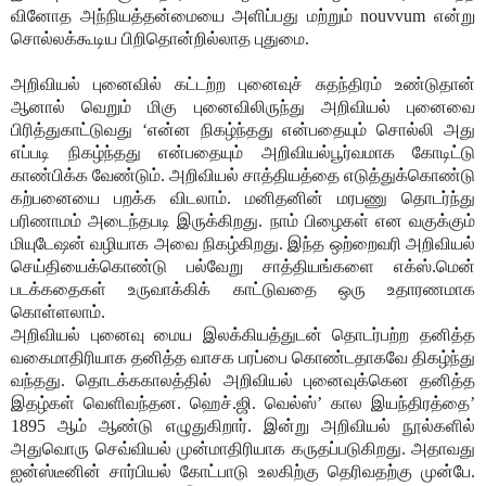
வினோத அந்நியத்தன்மையை அளிப்பது மற்றும் nouvvum என்று
சொல்லக்கூடிய பிறிதொன்றில்லாத புதுமை.
அறிவியல் புனைவில் கட்டற்ற புனைவுச் சுதந்திரம் உண்டுதான்
ஆனால் வெறும் மிகு புனைவிலிருந்து அறிவியல் புனைவை
பிரித்துகாட்டுவது ‘என்ன நிகழ்ந்தது என்பதையும் சொல்லி அது
எப்படி நிகழ்ந்தது என்பதையும் அறிவியல்பூர்வமாக கோடிட்டு
காண்பிக்க வேண்டும். அறிவியல் சாத்தியத்தை எடுத்துக்கொண்டு
கற்பனையை பறக்க விடலாம். மனிதனின் மரபணு தொடர்ந்து
பரிணாமம் அடைந்தபடி இருக்கிறது. நாம் பிழைகள் என வகுக்கும்
மியுடேஷன் வழியாக அவை நிகழ்கிறது. இந்த ஒற்றைவரி அறிவியல்
செய்தியைக்கொண்டு பல்வேறு சாத்தியங்களை எக்ஸ்.மென்
படக்கதைகள் உருவாக்கிக் காட்டுவதை ஒரு உதாரணமாக
கொள்ளலாம்.
அறிவியல் புனைவு மைய இலக்கியத்துடன் தொடர்பற்ற தனித்த
வகைமாதிரியாக தனித்த வாசக பரப்பை கொண்டதாகவே திகழ்ந்து
வந்தது. தொடக்ககாலத்தில் அறிவியல் புனைவுக்கென தனித்த
இதழ்கள் வெளிவந்தன. ஹெச்.ஜி. வெல்ஸ்’ கால இயந்திரத்தை’
1895 ஆம் ஆண்டு எழுதுகிறார். இன்று அறிவியல் நூல்களில்
அதுவொரு செவ்வியல் முன்மாதிரியாக கருதப்படுகிறது. அதாவது
ஐன்ஸ்டீனின் சார்பியல் கோட்பாடு உலகிற்கு தெரிவதற்கு முன்பே.