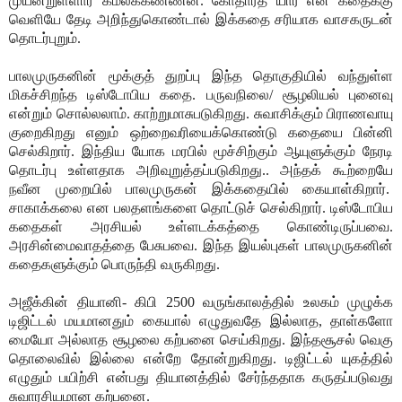
முயன்றுள்ளார் கமலக்கண்ணன். கோதார்த் யார் என கதைக்கு
வெளியே தேடி அறிந்துகொண்டால் இக்கதை சரியாக வாசகருடன்
தொடர்புறும்.
பாலமுருகனின் மூக்குத் துறப்பு இந்த தொகுதியில் வந்துள்ள
மிகச்சிறந்த டிஸ்டோபிய கதை. பருவநிலை/ சூழலியல் புனைவு
என்றும் சொல்லலாம். காற்றுமாசுபடுகிறது. சுவாசிக்கும் பிராணவாயு
குறைகிறது எனும் ஒற்றைவரியைக்கொண்டு கதையை பின்னி
செல்கிறார். இந்திய யோக மரபில் மூச்சிற்கும் ஆயுளுக்கும் நேரடி
தொடர்பு உள்ளதாக அறிவுறுத்தப்படுகிறது.. அந்தக் கூற்றையே
நவீன முறையில் பாலமுருகன் இக்கதையில் கையாள்கிறார்.
சாகாக்கலை என பலதளங்களை தொட்டுச் செல்கிறார். டிஸ்டோபிய
கதைகள் அரசியல் உள்ளடக்கத்தை கொண்டிருப்பவை.
அரசின்மைவாதத்தை பேசுபவை. இந்த இயல்புகள் பாலமுருகனின்
கதைகளுக்கும் பொருந்தி வருகிறது.
அஜீக்கின் தியானி- கிபி 2500 வருங்காலத்தில் உலகம் முழுக்க
டிஜிட்டல் மயமானதும் கையால் எழுதுவதே இல்லாத, தாள்களோ
மையோ அல்லாத சூழலை கற்பனை செய்கிறது. இந்தசூசல் வெகு
தொலைவில் இல்லை என்றே தோன்றுகிறது. டிஜிட்டல் யுகத்தில்
எழுதும் பயிற்சி என்பது தியானத்தில் சேர்ந்ததாக கருதப்படுவது
சுவாரசியமான கற்பனை.