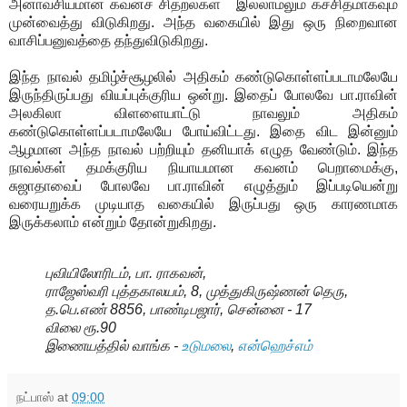
அனாவசியமான கவனச் சிதறல்கள் இல்லாமலும் கச்சிதமாகவும்
முன்வைத்து விடுகிறது. அந்த வகையில் இது ஒரு நிறைவான
வாசிப்பனுவத்தை தந்துவிடுகிறது.
இந்த நாவல் தமிழ்ச்சூழலில் அதிகம் கண்டுகொள்ளப்படாமலேயே
இருந்திருப்பது வியப்புக்குரிய ஒன்று. இதைப் போலவே பா.ராவின்
அலகிலா விளளையாட்டு நாவலும் அதிகம்
கண்டுகொள்ளப்படாமலேயே போய்விட்டது. இதை விட இன்னும்
ஆழமான அந்த நாவல் பற்றியும் தனியாக் எழுத வேண்டும். இந்த
நாவல்கள் தமக்குரிய நியாயமான கவனம் பெறாமைக்கு,
சுஜாதாவைப் போலவே பா.ராவின் எழுத்தும் இப்படியென்று
வரையறுக்க முடியாத வகையில் இருப்பது ஒரு காரணமாக
இருக்கலாம் என்றும் தோன்றுகிறது.
புவியிலோரிடம், பா. ராகவன்,
ராஜேஸ்வரி புத்தகாலயம், 8, முத்துகிருஷ்ணன் தெரு,
த.பெ.எண் 8856, பாண்டிபஜார், சென்னை - 17
விலை ரூ.90
இணையத்தில் வாங்க -
உடுமலை
,
என்ஹெச்எம்
நட்பாஸ்
at
09:00