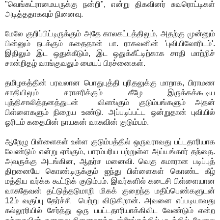
"வெங்கட்ராமையருக்கு நன்றி", என்று திகவினர் சுவரொட்டிகள்
அடித்ததாகவும் நினைவு.
மேலே குறிப்பிட்டிருக்கும் அதே காலகட்டத்திலும், அதற்கு முன்னும்
பின்னும் நடக்கும் கதைதான் பா. ராகவனின் 'புவியிலோரிடம்'.
இதிலும் இட ஒதுக்கீடும், இட ஒதுக்கீட்டிற்காக சாதி மாற்றிச்
சான்றிதழ் வாங்குவதும் மையப் பிரச்னைகள்.
தமிழகத்தின் பரவலான பொதுபுத்தி புரிதலுக்கு மாறாக, பிராமண
சாதியிலும் சராசரிக்கும் கீழே இருக்கக்கூடிய
புத்திசாலித்தனத்துடன் விளங்கும் குடும்பங்களும் அதன்
பிள்ளைகளும் நிறைய உண்டு. அப்படிப்பட்ட ஒன்றுதான் புவியில்
ஓரிடம் கதையின் நாயகன் வாசுவின் குடும்பம்.
ஆறேழு பிள்ளைகள் உள்ள குடும்பத்தில் ஒருவராவது பட்டதாரியாக
வேண்டும் என்று ஏங்கும், பாரம்பரிய பற்றுள்ள அய்யங்கார் தந்தை.
அவருக்கு அடங்கின, ஆதர்ச மனைவி. வெகு சுமாரான படிப்புத்
திறனையே கொண்டிருக்கும் ஐந்து பிள்ளைகள் கொண்ட கீழ்
மத்திய வர்க்க கூட்டுக் குடும்பம். இவர்களில் கடைசி பிள்ளையான
வாசுதேவன் தட்டுத்தடுமாறி மிகக் குறைந்த மதிப்பெண்களுடன்
12ம் வகுப்பு தேர்ச்சி பெற்று விடுகிறான். அவனை எப்படியாவது
கல்லூரியில் சேர்த்து ஒரு பபட்டதாரியாக்கிவிட வேண்டும் என்ற