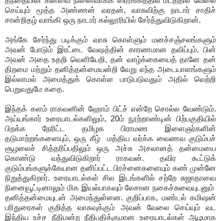
தந்தையின் கனவை நினைவாக்க ஸ்ரீரங்கத்தில் மடத்தில் வேலை
செய்யும் மூத்த அண்ணன் வரதன், வாசுவிற்கு நாடார் சாதிச்
சான்றிதழ் வாங்கி ஒரு நாடார் கல்லூரியில் சேர்த்துவிடுகிறான்.
அங்கே சேர்ந்து படிக்கும் வாசு கொள்ளும் மனச்சஞ்சலங்களும்
அவன் போடும் இரட்டை வேஷத்தின் காரணமான தவிப்பும், பின்
அவன் அதை உதறி வெளியேறி, தன் வாழ்க்கையைத் தானே தன்
திறமை மற்றும் தனித்தன்மையன்றி வேறு எந்த அடையாளங்களும்
இல்லாமல் அமைத்துக் கொள்ள பாடுபடுவதும் அதில் வெற்றி
பெறுவதுமே கதை.
இந்தக் களம் ராகவனின் ஹோம் பிட்ச் என்றே சொல்ல வேண்டும்.
அய்யங்கார் உரையாடல்களிலும், 20ம் நூற்றாண்டின் பிற்பகுதியில்
பிறக்க நேரிட்ட தமிழக பிராமண இளைஞர்களின்
தடுமாற்றங்களையும், ஒரு கீழ் மத்திய வர்க்க வைணவ குடும்பச்
சூழலைச் சித்தரிப்பதிலும் ஒரு அச்சு அசலானத் தன்மையை
கொண்டு வந்துவிடுகிறார் ராகவன். தவிர கூட்டுக்
குடும்பங்களுக்கேயான தனிப்பட்ட பிரச்னைகளையும் கண் முன்னே
நிறுத்துகிறார். உரையாடல்கள் சில இடங்களில் சற்றே சுஜாதாவை
நினைவூட்டினாலும் மிக இயல்பாகவும் லேசான நகைச்சுவையுடனும்
தனித்தன்மையுடன் அமைந்துள்ளன. குறிப்பாக, மண்டல் கமிஷன்
பரிதுரைகள் குறித்த வாசுவுக்கும் அவன் வேலை செய்யும் வட
இந்திய உச்ச நீதிமன்ற நீதிபதிக்குமான உரையாடல்கள் ஆழமாக