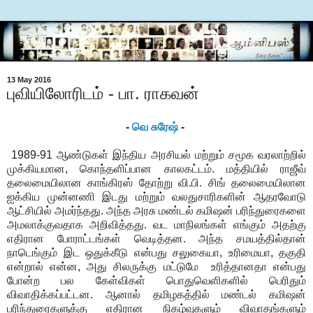
13 May 2016
புவியிலோரிடம் - பா. ராகவன்
-
வெ சுரேஷ்
-
1989-91 ஆண்டுகள் இந்திய அரசியல் மற்றும் சமூக வரலாற்றில்
முக்கியமான, கொந்தளிப்பான காலகட்டம். மத்தியில் ராஜீவ்
தலைமையிலான காங்கிரஸ் தோற்று வி.பி. சிங் தலைமையிலான
ஐக்கிய முன்னணி இடது மற்றும் வலதுசாரிகளின் ஆதரவோடு
ஆட்சியில் அமர்ந்தது. அந்த அரசு மண்டல் கமிஷன் பரிந்துரைகளை
அமலாக்குவதாக அறிவித்தது. வட மாநிலங்கள் எங்கும் அதற்கு
எதிரான போராட்டங்கள் வெடித்தன. அந்த சமயத்தில்தான்
நாடெங்கும் இட ஒதுக்கீடு என்பது சலுகையா, உரிமையா, தகுதி
என்றால் என்ன, அது சிலருக்கு மட்டுமே உரித்தானதா என்பது
போன்ற பல கேள்விகள் பொதுவெளிகளில் பெரிதும்
விவாதிக்கப்பட்டன. ஆனால் தமிழகத்தில் மண்டல் கமிஷன்
பரிந்துரைகளுக்கு எதிரான நிகழ்வுகளும் விவாதங்களும்