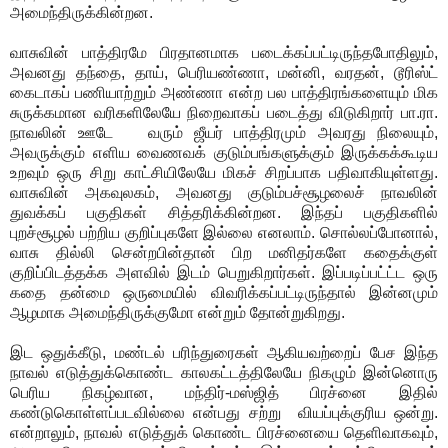
அமைந்திருக்கின்றன.
வாசுவின் பாத்திரமே பிரதானமாக படைக்கப்பட்டிருந்தபோதிலும்,
அவனது தந்தை, தாய், பெரியண்ணா, மன்னி, வரதன், டூரிஸ்ட்
கைடாகப் பணியாற்றும் அண்ணா என்ற பல பாத்திரங்களையும் மிக
சுருக்கமான வரிகளிலேயே நிறைவாகப் படைத்து விடுகிறார் பா.ரா.
நாவலின் ஊடே வரும் ஜீயர் பாத்திரமும் அவரது நிலையும்,
அவருக்கும் எளிய வைணவக் குடும்பங்களுக்கும் இருக்கக்கூடிய
உறவும் ஒரு சிறு காட்சியிலேயே மிகச் சிறப்பாக பதிவாகியுள்ளது.
வாசுவின் அகவுலகம், அவனது குடும்பச்சூழலைச் நாவலின்
துவக்கப் பகுதிகள் சித்தரிக்கின்றன. இந்தப் பகுதிகளில்
புறச்சூழல் பற்றிய குறிப்புகளே இல்லை எனலாம். சொல்லப்போனால்,
வாசு தில்லி சென்றபின்தான் பிற மனிதர்களே கதைக்குள்
குறிப்பிடத்தக்க அளவில் இடம் பெறுகிறார்கள். இப்படிப்பட்ட்ட ஒரு
கதை தன்மை ஒருமையில் விவரிக்கப்பட்டிருந்தால் இன்னமும்
ஆழமாக அமைந்திருக்குமோ என்றும் தோன்றுகிறது.
இட ஒதுக்கீடு, மண்டல் பரிந்துரைகள் ஆகியவற்றைப் பேச இந்த
நாவல் எடுத்துக்கொண்ட காலகட்டத்திலேயே நிகழும் இன்னொரு
பெரிய நிகழ்வான, மந்திர்-மஸ்ஜித் பிரச்னை இதில்
கண்டுகொள்ளப்படவில்லை என்பது சற்று வியப்புக்குரிய ஒன்று.
என்றாலும், நாவல் எடுத்துக் கொண்ட பிரச்னையை தெளிவாகவும்,