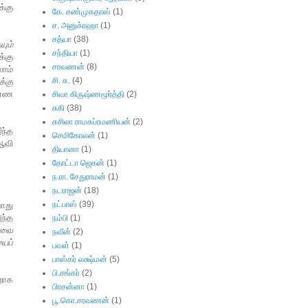
்கு
கே. சண்முகதாஸ்
(1)
ச. அனுக்ரஹா
(1)
சத்யா
(38)
யும்
சந்தியா
(1)
்கு
சரவணன்
(8)
ாம்
சி. சு.
(4)
க்கு
தாரண
சிவா கிருஷ்ணமூர்த்தி
(2)
சுகி
(38)
சுசிலா ராமசுப்ரமணியன்
(2)
இந்த
செமிகோலன்
(1)
ஆவி
தியானா
(1)
தோட்டா ஜெகன்
(1)
ந.ரா. சேதுராமன்
(1)
நடராஜன்
(18)
நட்பாஸ்
(39)
போது
ந்த
நம்பி
(1)
ாவை
நவீன்
(2)
ைப்
பவள்
(1)
பாஸ்கர் லக்ஷ்மன்
(5)
பி.சங்கர்
(2)
றாக
பிரசன்னா
(1)
பூ.கொ.சரவணன்
(1)