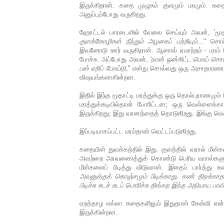
இருக்கிறான். கதை முழுசும் குளமும் மரமும்.
அனுப்பும்போது வருகிறது.
ஹோட்டல் பாரடைஸில் வேலை செய்யும் அவன், '
மூ
குளக்கோழிகள் நீந்தும் அழகைப் பற்றியும்...
" சொல
இவனோடு ஊர் வருகிறான். ஆனால் ஏமாற்றம் - மரம் வ
போச்சு. அப்போது அவன்,
'நான் ஒன்கிட்ட பொய் சொன
பஸ் ஏறிப் போய்டு
," என்று சொல்வது ஒரு அசாதாரணமான
விஷயங்களாகின்றன.
இதில் இந்த மூதாட்டி மரத்துக்கு ஒரு தொல்புராணமு
மரத்துக்கடியில்தான் போரிட்டன; ஒரு வெள்ளைக்கா
இருக்கிறது; இது வானத்தைத் தொடுகிறது. இங்கு வெள
இப்படியாகப்பட்ட மரம்தான் வெட்டப்படுகிறது.
கதையின் துவக்கத்தில் இது. குளத்தில் வரால் மீன்க
அவற்றை அரவணைத்துக் கொண்டு பெரிய வரால்களும்
மீன்களைப் பிடித்து விடுவான். இதைப் பார்த்து 
அவனுக்குக் கொஞ்சமும் பிடிக்காது. கண் திறக்காத
பிடிச்சு சுடச் சுடப் பொரிச்சு திங்கற இந்த அநியாய
ஏறத்தாழ எல்லா கதைகளிலும் இதுதான் கேள்வி என
இருக்கின்றன.