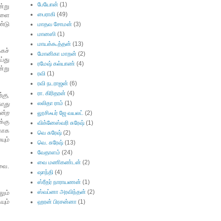
பேயோன்
(1)
்று
பைராகி
(49)
களை
்டு
மாதவ சோமன்
(3)
மானஸி
(1)
மாயக்கூத்தன்
(13)
்கச்
மோனிகா மாறன்
(2)
்து
ரமேஷ் கல்யாண்
(4)
ன்று
ரவி
(1)
ரவி நடராஜன்
(6)
ரா. கிரிதரன்
(4)
்கு,
லலிதா ராம்
(1)
ாது
ன்ற
லூசிஃபர் ஜே வயலட்
(2)
க்கு
விக்னேஸ்வரி சுரேஷ்
(1)
காக
வெ சுரேஷ்
(2)
ும்
வெ. சுரேஷ்
(13)
வேதாளம்
(24)
வை மணிகண்டன்
(2)
வை.
ஷாந்தி
(4)
ஸ்ரீதர் நாராயணன்
(1)
ஸ்வப்னா அரவிந்தன்
(2)
ும்
யும்
ஹரன் பிரசன்னா
(1)