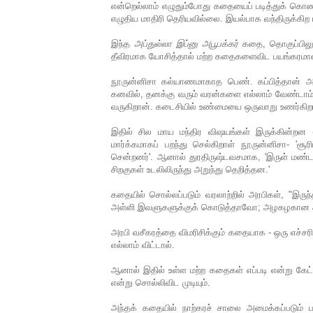
என்றெல்லாம் எழுதும்போது கதையைப் படித்துக் கொண்
எழுதிய மாதிரி தெரியவில்லை. இயல்பாக வந்திருக்கி
இந்த
அப்துல்லா இப்னு அபூபக்கர்
கதை, தொகுப்பிலு
தீவிரமாக யோசித்தால் மற்ற கதைகளைவிட பயங்கரமான
நூருன்னிசா கல்யாணமாகாத பெண். கப்பித்தான் அப்
கனவில், தனக்கு வரும் வரன்களை எல்லாம் வேண்டாம் 
வருகிறான். கடைசியில் உண்மையை ஒருவாறு உணர்கிற
இதில் சில மாய மந்திர விஷயங்கள் இருக்கின்றன -
மார்க்கமாகப் பறந்து செல்கிறாள் நூருன்னிசா- 'சூ
சென்றனர்'. ஆனால் துரதிருஷ்டவசமாக, 'இருள் மண்
சிறகுகள் உடலிலிருந்து அறுந்து தெறித்தன.'
கதையில் சொல்லப்படும் வரலாற்றில் அரபிகள், "இருந
அள்ளி இவளுகளுக்குக் கொடுத்தாவோ; அழகழகான அ
அரபி வசீகரத்தை விமரிசிக்கும் கதையாக - ஒரு எச்ச
எல்லாம் விட்டால்.
ஆனால் இதில் உள்ள மற்ற கதைகள் எப்படி என்று கேட
என்று சொல்லிவிட முடியும்.
அந்தக் கதையில் நாற்கரச் சாலை அமைக்கப்படும் 