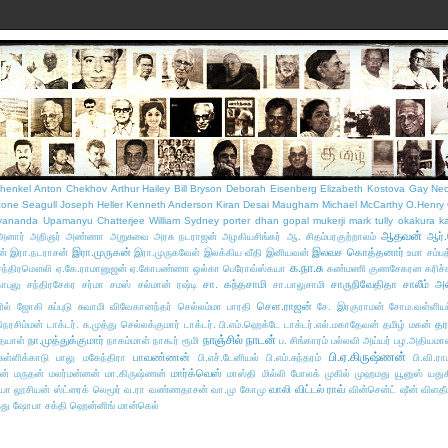
henkel
Anton Chekhov
Arthur Hailey
Bill Bryson
Deborah Eisenberg
Elizabeth Kostova
Gay Ne
tone Seagull
Joseph Heller
Kenneth Anderson
Kiran Desai
Maugham
Michael McCarthy
O.Henry
yananda
Upamanyu Chatterjee
William Sydney porter
dhan gopal mukerji
mark tully
okakura k
ஆதவன்
ஆர்
அனார்
அறிஞர் அண்ணா
அறுசுவை அரசு நடராஜன்
அழகியசிங்கர்
ஆ. சிதம்பரகுற்றாலம்
இரா.முருகன்
இலவச கொத்தனார்
ன்
இரா.நடராசன்
இரா.முருகவேள்
இலக்கிய வீதி இனியவன்
உமா சம்பத
க.நா.சு
சந்திரமௌலி
ஏ.கே.ராமானுஜன்
ஏ.கோபண்ணா
ஒல்கா பெரோவ்ஸ்கயா
கண்மணி குணசேகரன
கரிச்
சா. கந்தசாமி
சாருநிவேதிதா
சாலீம் அ
ோபுலு
சந்திரசேகர சர்மா
சமஸ்
சல்மான் ரஷ்டி
சா.பாலுசாமி
செள.ராஜன்
னில் ஜோகி
சுப்புடு
சுவாமி விவேகானந்தர்
செல்லம்மா பாரதி
சே. இரகுராமன்
சோம.வள்ளியப
தர
நரசிம்மன்
டாக்டர். சு.முத்து செல்லக்குமார்
டாக்டர். பி.எம்.ஹெக்டே
டாக்டர்.எல்.மகாதேவன்
தமிழ் மகன்
நாஞ்சில் நாடன்
நா.முத்துக்குமார்
தயாள்
நாகம்மாள்
நாகூர் ரூமி
ப. சிங்காரம்
பல்லவி அய்யர்
பழ.அதியமா
பி.ஏ.கிருஷ்ணன்
பாவண்ணன்
ுள்ளிக்காடு
பாலு மகேந்திரா
பி.எச்.டேனியல்
பி.எம்.சுந்தரம்
பி.வி.ர
மார்க்வெஸ்
ன்
மருதன்
மலர்மன்னன்
மா.கிருஷ்ணன்
மாஸ்தி
மில்லி போலக்
முகில்
முஹமது யூனுஸ்
யதுக
வாலி
விட்டல் ராவ்
்யா
லூசியன் ஸ்ட்ரைக்
லெமூர்
வ.ரா
வண்ணதாசன்
வா.மு கோமு
வின்சென்ட் ஷீன்
விளதீ
து
ஷோபா சக்தி
ஹென்னிங் மான்கெல்