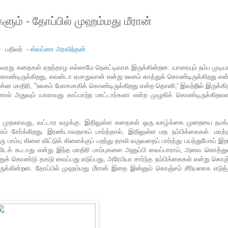
ம் - தோப்பில் முஹம்மது மீரான்
பதிவர் -
ஸ்வப்னா அரவிந்தன்
வரது கதைகள் ஏறத்தாழ எல்லாமே நெகட்டிவாக இருக்கின்றன. யாரையும் நம்ப முடிய
் கொண்டிருக்கிறது, எவன்டா ஏமாறுவான் என்று உலகம் காத்துக் கொண்டிருக்கிறது என
ன மாதிரி, "உலகம் மோசமாகிக் கொண்டிருக்கிறது என்ற தொனி,' இவற்றில் இருக்கி
ல் அதுவும் யாராவது காப்பாற்ற மாட்டார்களா என்ற முழுகிக் கொண்டிருக்கிறவன
டு. முதலாவது, வட்டார வழக்கு. இதிலுள்ள கதைகள் ஒரு வாழ்க்கை முறையை நமக்க
ம் சேர்க்கிறது. இரண்டாவதாகப் பார்த்தால், இதிலுள்ள மத நம்பிக்கைகள். மரத்
ஒரு பாம்பு கிளை விட்டுக் கிளைக்குப் பறந்து தாவி வருவதைப் பார்த்து பயந்துபோய் இற
ுவிடக் கூடாது என்று இந்த மாதிரி பாம்புகளை அனுப்பி வைப்பாராம், அவை கொத்த
ுக் கொண்டு தகடு வைப்பது எடுப்பது, அரேபியா சார்ந்த நம்பிக்கைகள் என்று கொஞ
ுக்கின்றன. தோப்பில் முஹம்மது மீரான் இதை இன்னும் கொஞ்சம் சீரியஸாக எடுத்த