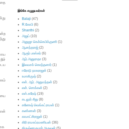
 இதை
இங்கே எழுதுபவர்கள்
்று
Balaji
(47)
R.கோபி
(6)
Shanthi
(2)
ன்ற
அஜய்
(10)
ந்து
அனுஜா கெக்கெபிக்குணி
(1)
ஆனந்தராஜ்
(2)
ஆரூர் பாஸ்கர்
(6)
காய
ஆர்.அனுராதா
(3)
றிச்
டைய
இலவசக் கொத்தனார்
(1)
ஈரோடு நாகராஜன்
(1)
உமாகிருஷ்
(2)
பணம்
என். ஆர். அனுமந்தன்
(2)
என். சொக்கன்
(2)
எஸ்.சுரேஷ்
(19)
லையை
கடலூர் சீனு
(8)
கணேஷ் வெங்கட்ராமன்
(1)
கண்ணன்
(3)
ான்
காமாட்சிராஜன்
(1)
கிரி ராமசுப்ரமணியன்
(36)
மாக
கிருஷ்ணகுமார் ஆதவன்
(5)