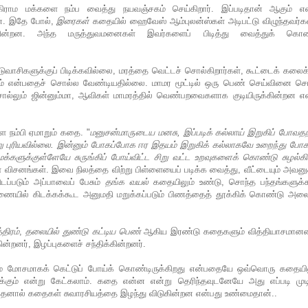
ராம மக்களை நம்ப வைத்து நயவஞ்சகம் செய்கிறார். இப்படிதான் ஆகும் என
ான். இதே போல்,
இரைகள்
கதையில் ஹைவேஸ் ஆம்புலன்ஸ்கள் அடிபட்டு விழுந்தவர்
கின்றன. அந்த மருத்துவமனைகள் இவர்களைப் பிடித்து வைத்துக் கொண
்டுவாசிகளுக்குப் பிடிக்கவில்லை, மரத்தை வெட்டச் சொல்கிறார்கள், கூட்டைக் கலைக
் என்பதைச் சொல்ல வேண்டியதில்லை. மாமர மூட்டில் ஒரு பெண் செய்வினை செய
் சொல்லும் ஜின்னும்மா, ஆவிகள் மாமரத்தில் வெண்பறவைகளாக குடியிருக்கின்றன எ
ை நம்பி ஏமாறும் கதை. "
மனுசன்மாருடைய மனசு, இப்படிக் கல்லாய் இறுகிப் போவதற
்று புரியவில்லை. இன்னும் போகப்போக ஈர இதயம் இறுகிக் கல்லாகவே உறைந்து போக
்களுக்குள்ளேயே சுருங்கிப் போய்விட்ட சிறு வட்ட உறவுகளைக் கொண்டு சுழல்கி
ள விசனங்கள். இவை நிலத்தை விற்று பிள்ளையைப் படிக்க வைத்து, வீட்டையும் அவனு
டப்படும் அப்பாவைப் பேசும்
தங்க வயல்
கதையிலும் உண்டு, சொந்த பந்தங்களுக்
ணையில் கிடக்கக்கூட அனுமதி மறுக்கப்படும் பிணத்தைத் தூக்கிக் கொண்டு அலைய
திரம்
,
தலையில் துண்டு கட்டிய பெண்
ஆகிய இரண்டு கதைகளும் வித்தியாசமான
ின்றனர், இழப்புகளைச் சந்திக்கின்றனர்.
ம் மோசமாகக் கெட்டுப் போய்க் கொண்டிருக்கிறது என்பதையே ஒவ்வொரு கதையில
இருக்கும் என்று கேட்கலாம். கதை என்ன என்று தெரிந்தவுடனேயே அது எப்படி முடி
ு. இதனால் கதைகள் சுவாரசியத்தை இழந்து விடுகின்றன என்பது உண்மைதான்..