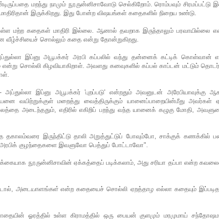
டிருப்பதை மறந்து நாமும் நூருன்னிசாவோடு செல்கிறோம். ரொம்பவும் சிரமப்பட்டு
ற மாதிரிதான் இருக்கிறது. இது போன்ற விஷயங்கள் கதைகளில் நிறைய உண்டு.
ள்ள மற்ற கதைகள் மாதிரி இல்லை. ஆனால் தவறாக இருந்தாலும் பரவாயில்லை என
 வீழ்ச்சியைச் சொல்லும் கதை என்று தோன்றுகிறது.
துல்லா இப்னு அபூபக்கர் அரபி கப்பலில் வந்து தன்னைக் கட்டிக் கொள்வான் எ
என்று சொல்லி கிழவியாகிறாள். அவளது கனவுகளில் கப்பல் காப்டன் மட்டும் தொடர்
ாள்.
 அப்துல்லா இப்னு அபூபக்கர் 'புறப்படு' என்றதும் அவனுடன் அரேபியாவுக்கு ஆ
ரியனை வயிற்றுக்குள் மறைத்து வைத்திருக்கும் யானைப்பாறையின்மீது அவர்கள் ஏ
டலத்தை அடைந்ததும், எதிரில் எகிறிப் பறந்து வந்த யானைக் கழுகு மோதி, அவளு
்த தகாலம்வரை இருந்திட்டு தாலி அறுத்துட்டுப் போவும்போ, சாக்குக் கணக்கில் 
ரபிக் குழந்தைகளை இவளுவோ பெத்துப் போட்டாவோ".
ரிக்கையாக நூருன்னிசாவின் ஏக்கத்தைப் படிக்கலாம், அது சரியா தப்பா என்ற கவ
்டால்,
அடையாளங்கள்
என்ற கதையைச் சொல்லி ஏறத்தாழ எல்லா கதையும் இப்படித
பாதையின் ஓரத்தில் உள்ள கிராமத்தில் ஒரு பையன் குளமும் மரமுமாய் சந்தோஷ