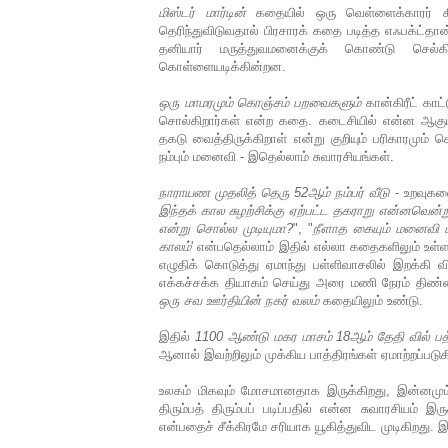
மிஸ்டர் மார்டின்
கதையில் ஒரு வெள்ளைக்காரர் கி
தெரிந்துவிடுவதால் பிரசாரக் கதை படித்த எஃபக்ட்த
தனியார் மருத்துவமனைக்குக் கொண்டு செல்
கொள்ளையடிக்கின்றன.
ஒரு மாமரமும் கொஞ்சம் பறவைகளும்
கான்கிரீட் காட
சொல்கிறார்கள் என்ற கதை. கடைசியில் என்ன ஆகும
தகடு வைத்திருக்கிறாள் என்று குறியும் பரிகாரமும
நம்பும் மனைவி - இதெல்லாம் சுவாரசியங்கள்.
நாராயண முதலித் தெரு 52ஆம் நம்பர் வீடு
- உறவுகள
இந்தக் கால சுழற்சிக்கு ஏற்பட்ட தகராறு என்னவென
என்று சொல்ல முடியுமா?
", "
நீளாத கையும் மனைவி மக
காலம்
' என்பதெல்லாம் இதில் எல்லா கதைகளிலும் உள்
எழுதிக் கொடுத்து ஏமாந்து பள்ளிவாசலில் இறக்கி வி
எக்கச்சக்க தியாகம் செய்து அரை மணி நேரம் திண்
ஒரு சவ ஊர்தியின் நகர் வலம்
கதையிலும் உண்டு.
இதில்
1100 ஆண்டு மகர மாசம் 18ஆம் தேதி வில் பத்
ஆனால் இவற்றிலும் முக்கிய பாத்திரங்கள் ஏமாற்றப்படுக
உலகம் மிகவும் மோசமானதாக இருக்கிறது, இன்னமு
திரும்பத் திரும்பப் படிப்பதில் என்ன சுவாரசியம் 
என்பதைச் சீக்கிரமே சரியாக யூகித்துவிட முடிகிறத