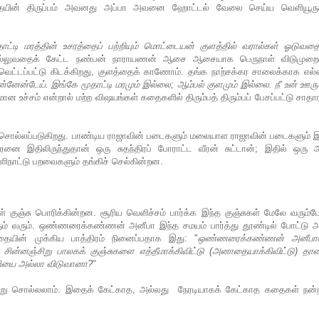
 கதையின் திருப்பம் அவனது அப்பா அவனை ஹோட்டல் வேலை செய்ய வெளியூருக
தாட்டி மரத்தின் உசரத்தைப் பற்றியும் மொட்டையன் குளத்தில் வரால்கள் ஓடுவதை
்லுவதைக் கேட்ட நண்பன் நாராயணன் ஆசை ஆசையாக பெருநாள் விடுமுறைக
ெட்டப்பட்டு கிடக்கிறது, குளத்தைக் காணோம். தங்க நாற்சக்கர சாலைக்காக எல்ல
்னேன்டேய். இங்கே மூதாட்டி மரமும் இல்லை; ஆம்பல் குளமும் இல்லை. நீ உன் ஊரு
 உச்சம் என்றால் மற்ற விஷயங்கள் கதைகளில் திரும்பத் திரும்பப் பேசப்பட்டு சா
ம் சொல்லப்படுகிறது. பாண்டிய ராஜாவின் படைகளும் மலையாள ராஜாவின் படைகளும் 
ரனை இதிலிருந்துதான் ஒரு சுதந்திரப் போராட்ட வீரன் சுட்டான்; இதில் ஒரு 
ிநாட்டு பறவைகளும் தங்கிச் செல்கின்றன.
ள் குஞ்சு பொரிக்கின்றன. சூரிய வெளிச்சம் பார்க்க இந்த குஞ்சுகள் மேலே வரும்
 வரும். ஒண்ணரைக்கண்ணன் அனீபா இந்த சமயம் பார்த்து தூண்டில் போட்டு அ
கதையின் முக்கிய பாத்திரம் நினைப்பதாக இது: "
ஒண்ணரைக்கண்ணன் அனீப
 சின்னஞ்சிறு பாலகக் குஞ்சுகளை எத்தீமாக்கிவிட்டு (அனாதையாக்கிவிட்டு) தாய
 பாவியை அல்லா விடுவானா?
"
்று சொல்லலாம். இதைக் கேட்காத, அல்லது நேரடியாகக் கேட்காத கதைகள் நன்