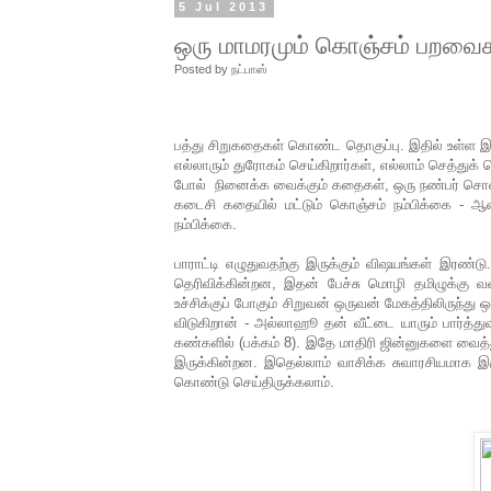
5 Jul 2013
ஒரு மாமரமும் கொஞ்சம் பறவைகளு
Posted by
நட்பாஸ்
பத்து சிறுகதைகள் கொண்ட தொகுப்பு. இதில் உள்ள இ
எல்லாரும் துரோகம் செய்கிறார்கள், எல்லாம் செத்துக
போல் நினைக்க வைக்கும் கதைகள், ஒரு நண்பர் சொன்
கடைசி கதையில் மட்டும் கொஞ்சம் நம்பிக்கை - ஆனா
நம்பிக்கை.
பாராட்டி எழுதுவதற்கு இருக்கும் விஷயங்கள் இரண்
தெரிவிக்கின்றன, இதன் பேச்சு மொழி தமிழுக்கு வள
உச்சிக்குப் போகும் சிறுவன் ஒருவன் மேகத்திலிருந்து 
விடுகிறான் - அல்லாஹூ தன் வீட்டை யாரும் பார்த்த
கண்களில் (பக்கம் 8). இதே மாதிரி ஜின்னுகளை வைத்த
இருக்கின்றன. இதெல்லாம் வாசிக்க சுவாரசியமாக இர
கொண்டு செய்திருக்கலாம்.