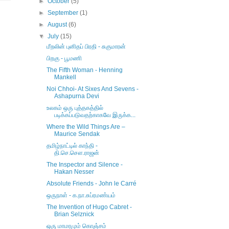
►
October
(5)
►
September
(1)
►
August
(6)
▼
July
(15)
மீறலின் புனிதப் பிரதி - சுகுமாரன்
பிறகு - பூமணி
The Fifth Woman - Henning
Mankell
Noi Chhoi- At Sixes And Sevens -
Ashapurna Devi
உலகம் ஒரு புத்தகத்தில்
படிக்கப்படுவதற்காகவே இருக்க...
Where the Wild Things Are –
Maurice Sendak
தமிழ்நாட்டில் காந்தி -
தி.செ.சௌ.ராஜன்
The Inspector and Silence -
Hakan Nesser
Absolute Friends - John le Carré
ஒருநாள் - க.நா.சுப்ரமண்யம்
The Invention of Hugo Cabret -
Brian Selznick
ஒரு மாமரமும் கொஞ்சம்