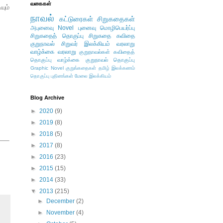
வகைகள்
யும்
நாவல்
கட்டுரைகள்
சிறுகதைகள்
அபுனைவு
Novel
புனைவு
மொழிபெயர்ப்பு
சிறுகதைத் தொகுப்பு
சிறுகதை
கவிதை
குறுநாவல்
சிறுவர் இலக்கியம்
வரலாறு
வாழ்க்கை வரலாறு
குறுநாவல்கள்
கவிதைத்
தொகுப்பு
வாழ்க்கை
குறுநாவல் தொகுப்பு
Graphic Novel
குறுங்கதைகள்
தமிழ் இலக்கணம்
தொகுப்பு
புதினங்கள்
மேலை இலக்கியம்
Blog Archive
►
2020
(9)
►
2019
(8)
►
2018
(5)
►
2017
(8)
►
2016
(23)
►
2015
(15)
►
2014
(33)
▼
2013
(215)
►
December
(2)
►
November
(4)