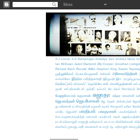
A.J.Cronin
A.K.Ramanujan
Amartya Sen
Andrea Maria Sc
Ian McEwan
Jared Diamond
Jilly Cooper
Jonathan Livings
Richard Bach
Ronald Wilks
Stephen King
Swami Tejoma
அசோகமித்திரன்
முத்துலிங்கம்
அ.கா.பெருமாள்
அகிலன்
இந்திரா பார்த்தசாரதி
கால்வினோ
இந்துமதி
இரா. நாறும்பூநாத
வெங்கட்ராம்
எஸ். ராமகிருஷ்ணன்
எர்னெஸ்ட் ஹெமிங்வே
எஸ்.
குமரி எஸ்.நீலகண்டன்
குல்தீப் நய்யார்
கே நெக்
கோபிநாத்
க
சுஜாதா
வேணுகோபால்
சுகுமாரன்
சுந்தர ராமசாமி
சு
ஜெயமோகன்
ஜெயகாந்தன்
ஜே. ஹெச். வில்லியம்ஸ்
ஜோதி
து.கணேசன்
ந.பிச்சமூர்த்தி
நகுலன்
நடிகர் சிவகுமார்
நமீதா தேவி
பாரதியார்
பாலகுமாரன்
பாம்பே ஜெயஸ்ரீ
பாலச்சந்திரன் ச
பொ.கருணாகரமூர்த்தி
மகாகவி பாரதியார்
மதன்
மனுஷ்யபுத்திர
ரா.கி.ரங்கராஜன்
ராஜாஜி
லலிதாராம்
லா.ச.ரா
லிவிங்ஸ்மைல் வித
வைக்கம் முகமது பஷீர்
வைணவச் சுடராழி ஆ. எதிராஜன்
வைரமுத்