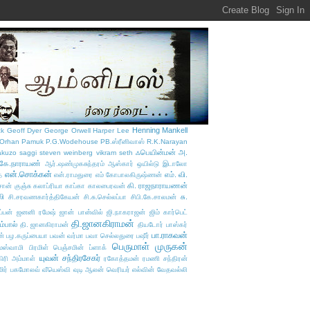
Henning Mankell
ck
Geoff Dyer
George Orwell
Harper Lee
Orhan Pamuk
P.G.Wodehouse
PB.ஸ்ரீனிவாஸ்
R.K.Narayan
ஃபெயின்மன்
அ.
akuzo
saggi
steven weinberg
vikram seth
.கே.நாராயண்
ஆர்.ஷண்முகசுந்தரம்
ஆஸ்கார் ஒயில்டு
இடாலோ
என்.சொக்கன்
எம். வி.
்
என்.ராமதுரை
எம் கோபாலகிருஷ்ணன்
கி. ராஜநாராயணன்
சான் குஞ்சு
கலாப்ரியா
காப்கா
காலபைரவன்
லி
சு.
சி.சரவணகார்த்திகேயன்
சி.சு.செல்லப்பா
சிபி.கே.சாலமன்
்பன்
ஜனனி ரமேஷ்
ஜான் பான்வில்
ஜி.நாகராஜன்
ஜிம் கார்பெட்
தி.ஜானகிராமன்
ம்பால்
தி. ஜானகிராமன்
தியடோர் பாஸ்கர்
பா.ராகவன்
ன்
பழ.கருப்பையா
பவன் வர்மா
பவா செல்லதுரை
பஷீர்
பெருமாள் முருகன்
ாமஸ்வாமி
பிரமிள்
பெஞ்சமின் ப்ளாக்
யுவன் சந்திரசேகர்
ிரி அம்மாள்
ரகோத்தமன்
ரமணி சந்திரன்
மிர் பகமோலவ்
வீயெஸ்வி
வுடி ஆலன்
வெரியர் எல்வின்
வேதவல்லி