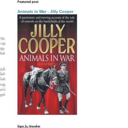
Featured post
Animals in War - Jilly Cooper
ாது,
்பது
றது.
ின்
ுத்
தின்
ங்கி
ுவது
்சம்
ுக்
தொடர்பு கொள்ள