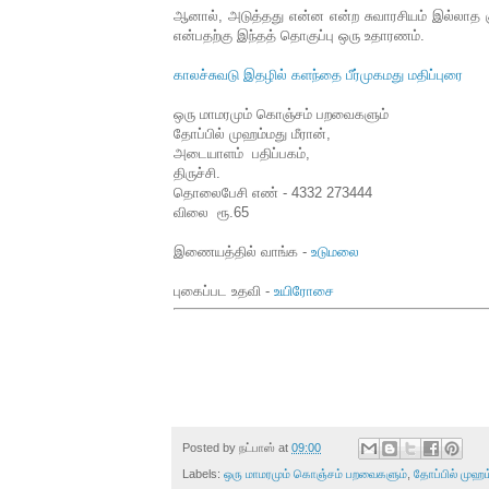
ஆனால், அடுத்தது என்ன என்ற சுவாரசியம் இல்லாத குற
என்பதற்கு இந்தத் தொகுப்பு ஒரு உதாரணம்.
காலச்சுவடு இதழில் களந்தை பீர்முகமது மதிப்புரை
ஒரு மாமரமும் கொஞ்சம் பறவைகளும்
தோப்பில் முஹம்மது மீரான்,
அடையாளம் பதிப்பகம்,
திருச்சி.
தொலைபேசி எண் - 4332 273444
விலை ரூ.65
இணையத்தில் வாங்க -
உடுமலை
புகைப்பட உதவி -
உயிரோசை
Posted by
நட்பாஸ்
at
09:00
Labels:
ஒரு மாமரமும் கொஞ்சம் பறவைகளும்
,
தோப்பில் முஹம்