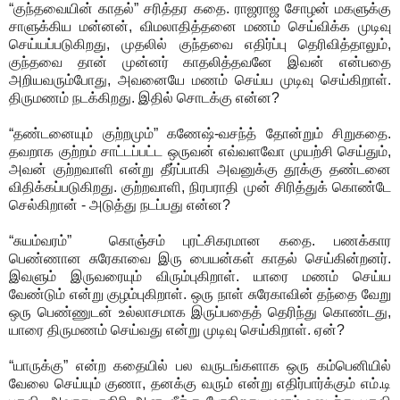
“குந்தவையின் காதல்” சரித்தர கதை. ராஜராஜ சோழன் மகளுக்கு
சாளுக்கிய மன்னன், விமலாதித்தனை மணம் செய்விக்க முடிவு
செய்யப்படுகிறது, முதலில் குந்தவை எதிர்ப்பு தெரிவித்தாலும்,
குந்தவை தான் முன்னர் காதலித்தவனே இவன் என்பதை
அறியவரும்போது, அவனையே மணம் செய்ய முடிவு செய்கிறாள்.
திருமணம் நடக்கிறது. இதில் சொடக்கு என்ன?
“தண்டனையும் குற்றமும்” கணேஷ்-வசந்த் தோன்றும் சிறுகதை.
தவறாக குற்றம் சாட்டப்பட்ட ஒருவன் எவ்வளவோ முயற்சி செய்தும்,
அவன் குற்றவாளி என்று தீர்ப்பாகி அவனுக்கு தூக்கு தண்டனை
விதிக்கப்படுகிறது. குற்றவாளி, நிரபராதி முன் சிரித்துக் கொண்டே
செல்கிறான் - அடுத்து நடப்பது என்ன?
“சுயம்வரம்” கொஞ்சம் புரட்சிகரமான கதை. பணக்கார
பெண்ணான சுரேகாவை இரு பையன்கள் காதல் செய்கின்றனர்.
இவளும் இருவரையும் விரும்புகிறாள். யாரை மணம் செய்ய
வேண்டும் என்று குழம்புகிறாள். ஒரு நாள் சுரேகாவின் தந்தை வேறு
ஒரு பெண்ணுடன் உல்லாசமாக இருப்பதைத் தெரிந்து கொண்டது,
யாரை திருமணம் செய்வது என்று முடிவு செய்கிறாள். ஏன்?
“யாருக்கு” என்ற கதையில் பல வருடங்களாக ஒரு கம்பெனியில்
வேலை செய்யும் குணா, தனக்கு வரும் என்று எதிர்பார்க்கும் எம்.டி