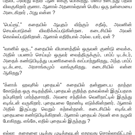
பதவி, அவரது எதிரி ஆன லீக்கு போகிறது. மனம் உடைந்து பதவி
விலகுகிறார் குணா. ஆனால் அதனால்தான் பெரிய ஒரு நன்மையை
அடைகிறார் , அது என்ன ?
‘பெய்ரூட்” கதையில் ஆயுதம் விற்கும் சதீஷ், அவனின்
செயல்பாடுகள் விவரிக்கப்படுகின்றன. கடைசியில் அவன்
கொல்லப்படுகிறான். ஆனால் எதிரியால் அல்ல. யார், ஏன் ?
“வானில் ஒரு..” கதையில் விமானத்தில் ஒருவன் குண்டு வைக்க,
அதில் பயணம் செய்யும் ஒருவர் வைத்திருக்கும், பாம்ப் டிடக்டர்,
அதைக் கண்டுபிடித்து பயணிகளைக் காப்பாற்றுகிறது, அந்த பாம்ப்
டிடக்டரை, அரசாங்கமும் வாங்குகிறது. கடைசியில் என்ன
ஆகிறது?
“க்ளாக் ஹவுசில் புதையல்” கதையில் தன்னுடைய தாத்தா
கோடுத்த ஒரு கடிதத்தில், புதையல் குறித்த தகவல்கள் இருப்பதாக
நம்புகிறார் பார்த்தசாரதி. அவரை சந்திக்க வெளிநாட்டில் இருந்து
எடிங்டன் வருகிறார். புதையலை தோண்டி எடுக்கின்றனர். ஆனால்
அதில் இருப்பது வெறும் கற்கள்தான். கடைசியில் எடிங்டன்
புதையலை கண்டுபிடிக்கிறான். ஆனால் புதையல் அவன் கை நழுவி
போகிறது. எங்கே, எதில் புதையல் இருந்தது ?
எல்லா கதைளை படித்து முடித்தவுடன் எதாவது சொல்லாவிட்டால்