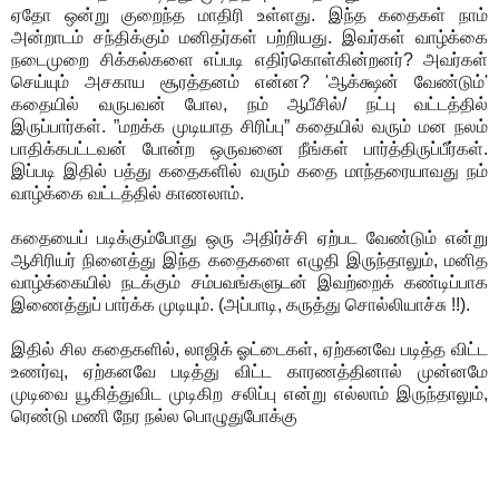
ஏதோ ஒன்று குறைந்த மாதிரி உள்ளது. இந்த கதைகள் நாம்
அன்றாடம் சந்திக்கும் மனிதர்கள் பற்றியது. இவர்கள் வாழ்க்கை
நடைமுறை சிக்கல்களை எப்படி எதிர்கொள்கின்றனர்? அவர்கள்
செய்யும் அசகாய சூரத்தனம் என்ன? 'ஆக்க்ஷன் வேண்டும்'
கதையில் வருபவன் போல, நம் ஆபீசில்/ நட்பு வட்டத்தில்
இருப்பார்கள். ”மறக்க முடியாத சிரிப்பு” கதையில் வரும் மன நலம்
பாதிக்கபட்டவன் போன்ற ஒருவனை நீங்கள் பார்த்திருப்பீர்கள்.
இப்படி இதில் பத்து கதைகளில் வரும் கதை மாந்தரையாவது நம்
வாழ்க்கை வட்டத்தில் காணலாம்.
கதையைப் படிக்கும்போது ஒரு அதிர்ச்சி ஏற்பட வேண்டும் என்று
ஆசிரியர் நினைத்து இந்த கதைகளை எழுதி இருந்தாலும், மனித
வாழ்க்கையில் நடக்கும் சம்பவங்களுடன் இவற்றைக் கண்டிப்பாக
இணைத்துப் பார்க்க முடியும். (அப்பாடி, கருத்து சொல்லியாச்சு !!).
இதில் சில கதைகளில், லாஜிக் ஓட்டைகள், ஏற்கனவே படித்த விட்ட
உணர்வு, ஏற்கனவே படித்து விட்ட காரணத்தினால் முன்னமே
முடிவை யூகித்துவிட முடிகிற சலிப்பு என்று எல்லாம் இருந்தாலும்,
ரெண்டு மணி நேர நல்ல பொழுதுபோக்கு