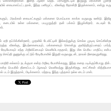
 கொள்கிறார்கள். இதை ஆரோ ஹெட் ப்ராஜெக்ட்டில் இருந்து மர்மமான முறைய
ல் கையாளப்பட்டதால், இந்த பனிமூட்ட விலங்கு தோன்றி இருக்காலாம், என்று கரு
ிகளும், அவர்கள் கையாட்களும் மக்களை பொய்யாக காக்க வருவது உண்டு. இதிலு
 கடையில் உள்ள மக்களை, பயமுறுத்தி தன் பக்கம் இழுக்கிறார். கடவுள் ப
ர்.
் ஏறி தப்பிக்கின்றனர், முதலில் டேவிட்டின் இல்லத்துக்கு செல்ல முடிவு செய்கின்ற
ுந்த விலங்கு, இயற்கையையும், மக்களையும் கொன்று குவித்திருப்பதைப் பார்த்த
 ரேடியோவும் எந்த அறிவிப்பையும் வெளியிடாததால், இது மிக பெரிய பாதிப்பு என
 செய்தி துணுக்கு மட்டும் ரேடியோவில் இறுதி வருவதுடன், நாவல் நிறைவுறுகிறது.
ிரி எல்லாம் நடக்குமா என்ற அறிவு யோசிக்கறது, இந்த கதை படிக்கும்போது திக் 
்ற பெயரில் திரைப்படம் ஆகவும் வெளிவந்து இருக்கிறது. காட்சிகள் வித்தியாச
ல் படம் இருந்தால், பிடிக்கலாம். மற்றபடி இந்த புத்தகம் நல்ல டைம் பாஸ்.