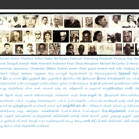
henkel
Anton Chekhov
Arthur Hailey
Bill Bryson
Deborah Eisenberg
Elizabeth Kostova
Gay Ne
tone Seagull
Joseph Heller
Kenneth Anderson
Kiran Desai
Maugham
Michael McCarthy
O.Henry
yananda
Upamanyu Chatterjee
William Sydney porter
dhan gopal mukerji
mark tully
okakura k
ஆதவன்
ஆர்
அனார்
அறிஞர் அண்ணா
அறுசுவை அரசு நடராஜன்
அழகியசிங்கர்
ஆ. சிதம்பரகுற்றாலம்
இரா.முருகன்
இலவச கொத்தனார்
ன்
இரா.நடராசன்
இரா.முருகவேள்
இலக்கிய வீதி இனியவன்
உமா சம்பத
க.நா.சு
சந்திரமௌலி
ஏ.கே.ராமானுஜன்
ஏ.கோபண்ணா
ஒல்கா பெரோவ்ஸ்கயா
கண்மணி குணசேகரன
கரிச்
சா. கந்தசாமி
சாருநிவேதிதா
சாலீம் அ
ோபுலு
சந்திரசேகர சர்மா
சமஸ்
சல்மான் ரஷ்டி
சா.பாலுசாமி
செள.ராஜன்
னில் ஜோகி
சுப்புடு
சுவாமி விவேகானந்தர்
செல்லம்மா பாரதி
சே. இரகுராமன்
சோம.வள்ளியப
தர
நரசிம்மன்
டாக்டர். சு.முத்து செல்லக்குமார்
டாக்டர். பி.எம்.ஹெக்டே
டாக்டர்.எல்.மகாதேவன்
தமிழ் மகன்
நாஞ்சில் நாடன்
நா.முத்துக்குமார்
தயாள்
நாகம்மாள்
நாகூர் ரூமி
ப. சிங்காரம்
பல்லவி அய்யர்
பழ.அதியமா
பி.ஏ.கிருஷ்ணன்
பாவண்ணன்
ுள்ளிக்காடு
பாலு மகேந்திரா
பி.எச்.டேனியல்
பி.எம்.சுந்தரம்
பி.வி.ர
மார்க்வெஸ்
ன்
மருதன்
மலர்மன்னன்
மா.கிருஷ்ணன்
மாஸ்தி
மில்லி போலக்
முகில்
முஹமது யூனுஸ்
யதுக
வாலி
விட்டல் ராவ்
்யா
லூசியன் ஸ்ட்ரைக்
லெமூர்
வ.ரா
வண்ணதாசன்
வா.மு கோமு
வின்சென்ட் ஷீன்
விளதீ
து
ஷோபா சக்தி
ஹென்னிங் மான்கெல்