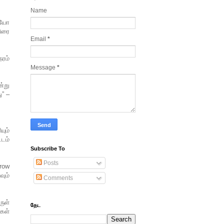
Name
ியோ
திரை
Email
*
ரம்
Message
*
ன்று
ு” –
யும்
்டம்
Subscribe To
Posts
rrow
வும்
Comments
ருள்
தேட
்கள்