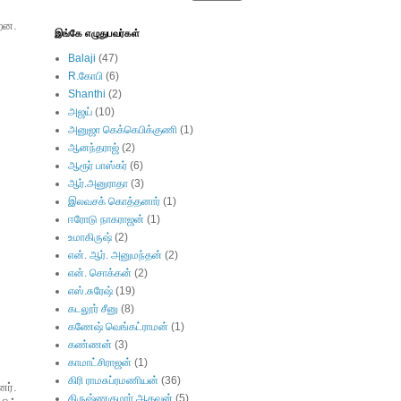
றன.
இங்கே எழுதுபவர்கள்
Balaji
(47)
R.கோபி
(6)
Shanthi
(2)
அஜய்
(10)
அனுஜா கெக்கெபிக்குணி
(1)
ஆனந்தராஜ்
(2)
ஆரூர் பாஸ்கர்
(6)
ஆர்.அனுராதா
(3)
இலவசக் கொத்தனார்
(1)
ஈரோடு நாகராஜன்
(1)
உமாகிருஷ்
(2)
என். ஆர். அனுமந்தன்
(2)
என். சொக்கன்
(2)
எஸ்.சுரேஷ்
(19)
கடலூர் சீனு
(8)
கணேஷ் வெங்கட்ராமன்
(1)
கண்ணன்
(3)
காமாட்சிராஜன்
(1)
கிரி ராமசுப்ரமணியன்
(36)
ர்.
கிருஷ்ணகுமார் ஆதவன்
(5)