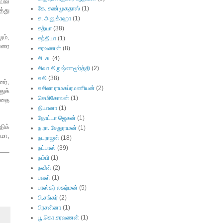
ில்
கே. சண்முகதாஸ்
(1)
த்து
ச. அனுக்ரஹா
(1)
சத்யா
(38)
ம்,
சந்தியா
(1)
ேரை
சரவணன்
(8)
சி. சு.
(4)
சிவா கிருஷ்ணமூர்த்தி
(2)
சுகி
(38)
னர்,
சுசிலா ராமசுப்ரமணியன்
(2)
ுக்
செமிகோலன்
(1)
்பதை
தியானா
(1)
தோட்டா ஜெகன்
(1)
திக்
ந.ரா. சேதுராமன்
(1)
மா,
நடராஜன்
(18)
நட்பாஸ்
(39)
நம்பி
(1)
நவீன்
(2)
பவள்
(1)
பாஸ்கர் லக்ஷ்மன்
(5)
பி.சங்கர்
(2)
பிரசன்னா
(1)
பூ.கொ.சரவணன்
(1)