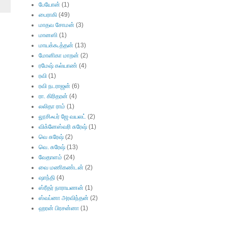
பேயோன்
(1)
பைராகி
(49)
மாதவ சோமன்
(3)
மானஸி
(1)
மாயக்கூத்தன்
(13)
மோனிகா மாறன்
(2)
ரமேஷ் கல்யாண்
(4)
ரவி
(1)
ரவி நடராஜன்
(6)
ரா. கிரிதரன்
(4)
லலிதா ராம்
(1)
லூசிஃபர் ஜே வயலட்
(2)
விக்னேஸ்வரி சுரேஷ்
(1)
வெ சுரேஷ்
(2)
வெ. சுரேஷ்
(13)
வேதாளம்
(24)
வை மணிகண்டன்
(2)
ஷாந்தி
(4)
ஸ்ரீதர் நாராயணன்
(1)
ஸ்வப்னா அரவிந்தன்
(2)
ஹரன் பிரசன்னா
(1)