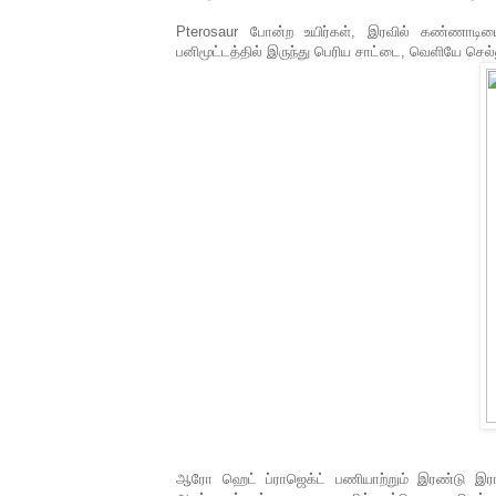
Pterosaur போன்ற உயிர்கள், இரவில் கண்ணாட
பனிமூட்டத்தில் இருந்து பெரிய சாட்டை, வெளியே செல
ஆரோ ஹெட் ப்ராஜெக்ட் பணியாற்றும் இரண்டு இராணு