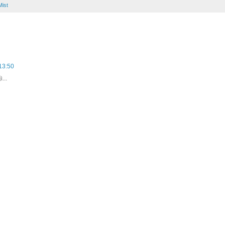
Mist
13:50
...