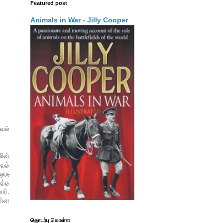
Featured post
Animals in War - Jilly Cooper
ாவல்
வின்
தைத்
ஒரு
த்த
ார்.
ன்ன
தொடர்பு கொள்ள