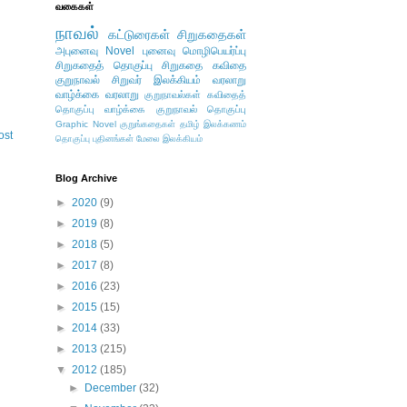
வகைகள்
நாவல்
கட்டுரைகள்
சிறுகதைகள்
அபுனைவு
Novel
புனைவு
மொழிபெயர்ப்பு
சிறுகதைத் தொகுப்பு
சிறுகதை
கவிதை
குறுநாவல்
சிறுவர் இலக்கியம்
வரலாறு
வாழ்க்கை வரலாறு
குறுநாவல்கள்
கவிதைத்
தொகுப்பு
வாழ்க்கை
குறுநாவல் தொகுப்பு
Graphic Novel
குறுங்கதைகள்
தமிழ் இலக்கணம்
ost
தொகுப்பு
புதினங்கள்
மேலை இலக்கியம்
Blog Archive
►
2020
(9)
►
2019
(8)
►
2018
(5)
►
2017
(8)
►
2016
(23)
►
2015
(15)
►
2014
(33)
►
2013
(215)
▼
2012
(185)
►
December
(32)