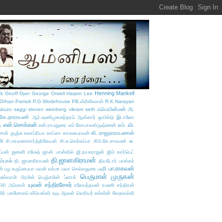
Henning Mankell
ck
Geoff Dyer
George Orwell
Harper Lee
Orhan Pamuk
P.G.Wodehouse
PB.ஸ்ரீனிவாஸ்
R.K.Narayan
ஃபெயின்மன்
அ.
akuzo
saggi
steven weinberg
vikram seth
.கே.நாராயண்
ஆர்.ஷண்முகசுந்தரம்
ஆஸ்கார் ஒயில்டு
இடாலோ
என்.சொக்கன்
எம். வி.
்
என்.ராமதுரை
எம் கோபாலகிருஷ்ணன்
கி. ராஜநாராயணன்
சான் குஞ்சு
கலாப்ரியா
காப்கா
காலபைரவன்
லி
சு.
சி.சரவணகார்த்திகேயன்
சி.சு.செல்லப்பா
சிபி.கே.சாலமன்
்பன்
ஜனனி ரமேஷ்
ஜான் பான்வில்
ஜி.நாகராஜன்
ஜிம் கார்பெட்
தி.ஜானகிராமன்
ம்பால்
தி. ஜானகிராமன்
தியடோர் பாஸ்கர்
பா.ராகவன்
ன்
பழ.கருப்பையா
பவன் வர்மா
பவா செல்லதுரை
பஷீர்
பெருமாள் முருகன்
ாமஸ்வாமி
பிரமிள்
பெஞ்சமின் ப்ளாக்
யுவன் சந்திரசேகர்
ிரி அம்மாள்
ரகோத்தமன்
ரமணி சந்திரன்
மிர் பகமோலவ்
வீயெஸ்வி
வுடி ஆலன்
வெரியர் எல்வின்
வேதவல்லி