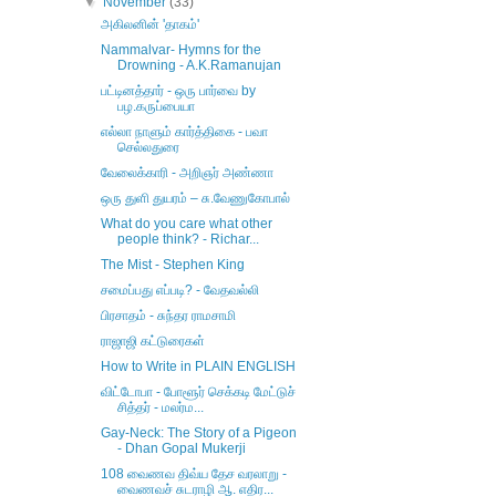
▼
November
(33)
அகிலனின் 'தாகம்'
Nammalvar- Hymns for the
Drowning - A.K.Ramanujan
பட்டினத்தார் - ஒரு பார்வை by
பழ.கருப்பையா
எல்லா நாளும் கார்த்திகை - பவா
செல்லதுரை
வேலைக்காரி - அறிஞர் அண்ணா
ஒரு துளி துயரம் – சு.வேணுகோபால்
What do you care what other
people think? - Richar...
The Mist - Stephen King
சமைப்பது எப்படி? - வேதவல்லி
பிரசாதம் - சுந்தர ராமசாமி
ராஜாஜி கட்டுரைகள்
How to Write in PLAIN ENGLISH
விட்டோபா - போளூர் செக்கடி மேட்டுச்
சித்தர் - மலர்ம...
Gay-Neck: The Story of a Pigeon
- Dhan Gopal Mukerji
108 வைணவ திவ்ய தேச வரலாறு -
வைணவச் சுடராழி ஆ. எதிர...