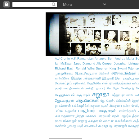
A.J.Cronin
A.K.Ramanujan
Amartya Sen
Andrea Maria Sc
Ian McEwan
Jared Diamond
Jilly Cooper
Jonathan Livings
Richard Bach
Ronald Wilks
Stephen King
Swami Tejoma
அசோகமித்திரன்
முத்துலிங்கம்
அ.கா.பெருமாள்
அகிலன்
இந்திரா பார்த்தசாரதி
கால்வினோ
இந்துமதி
இரா. நாறும்பூநாத
வெங்கட்ராம்
எஸ். ராமகிருஷ்ணன்
எர்னெஸ்ட் ஹெமிங்வே
எஸ்.
குமரி எஸ்.நீலகண்டன்
குல்தீப் நய்யார்
கே நெக்
கோபிநாத்
க
சுஜாதா
வேணுகோபால்
சுகுமாரன்
சுந்தர ராமசாமி
சு
ஜெயமோகன்
ஜெயகாந்தன்
ஜே. ஹெச். வில்லியம்ஸ்
ஜோதி
து.கணேசன்
ந.பிச்சமூர்த்தி
நகுலன்
நடிகர் சிவகுமார்
நமீதா தேவி
பாரதியார்
பாலகுமாரன்
பாம்பே ஜெயஸ்ரீ
பாலச்சந்திரன் ச
பொ.கருணாகரமூர்த்தி
மகாகவி பாரதியார்
மதன்
மனுஷ்யபுத்திர
ரா.கி.ரங்கராஜன்
ராஜாஜி
லலிதாராம்
லா.ச.ரா
லிவிங்ஸ்மைல் வித
வைக்கம் முகமது பஷீர்
வைணவச் சுடராழி ஆ. எதிராஜன்
வைரமுத்