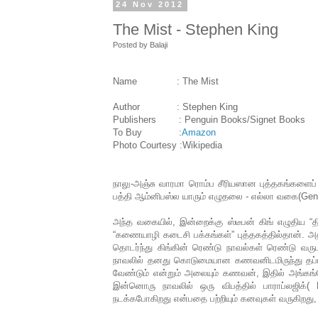
24 Nov 2012
The Mist - Stephen King
Posted by
Balaji
Name : The Mist
Author : Stephen King
Publishers : Penguin Books/Signet Books
To Buy :
Amazon
Photo Courtesy :Wikipedia
நாலு-அஞ்சு வாரமா ரொம்ப சீரியஸான புத்தகங்களைப்
பத்தி ஆம்னிபஸ்ல யாரும் எழுதலை - எல்லா வகை(Genr
அந்த வகையில், இன்றைக்கு ஸ்டீபன் கிங் எழுதிய “தி ம
“கணையாழி கடைசி பக்கங்கள்” புத்தகத்தில்தான். அத
தொடர்ந்து கிங்கின் ரெண்டு நாவல்கள் ரெண்டு வ
நாவலில் தனது கொடுமையான கணவனிடமிருந்து தப்பிச்
வேண்டும் என்றும் அலையும் கணவன், இதில் அங்கங்கே 
இன்னொரு நாவலில் ஒரு விபத்தில் பாராப்லஜிக்(
நடக்கபோகிறது என்பதை பற்றியும் கனவுகள் வருகிற