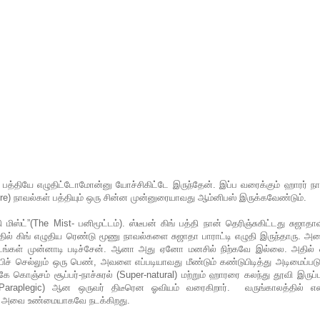
 பத்தியே எழுதிட்டோமோன்னு யோச்சிகிட்டே இருந்தேன். இப்ப வரைக்கும் ஹாரர் ந
e) நாவல்கள் பத்தியும் ஒரு சின்ன முன்னுரையாவது ஆம்னிபஸ் இருக்கவேண்டும்.
ிஸ்ட்”(The Mist- பனிமூட்டம்). ஸ்டீபன் கிங் பத்தி நான் தெரிஞ்சுகிட்டது சுஜாதா
ில் கிங் எழுதிய ரெண்டு மூணு நாவல்களை சுஜாதா பாராட்டி எழுதி இருந்தாரு. அ
ருடங்கள் முன்னாடி படிச்சேன். ஆனா அது ஏனோ மனசில் நிற்கவே இல்லை. அதில் 
 செல்லும் ஒரு பெண், அவளை எப்படியாவது மீண்டும் கண்டுபிடித்து அடிமைப்படு
கொஞ்சம் சூப்பர்-நாச்சுரல் (Super-natural) மற்றும் ஹாரரை கலந்து தூவி இருப்ப
 Paraplegic) ஆன ஒருவர் திடீரென ஓவியம் வரைகிறார். வருங்காலத்தில் எ
து, அவை உண்மையாகவே நடக்கிறது.