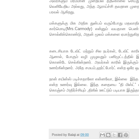
அவர்களும் மர்மமான முறையில் தற்கொலை செய்து
வெளியேறிய அல்லது, அந்த ஆராய்ச்சி தவறான முறையி
பரவல் ஆகிறது.
மக்களுக்கு மிக அதிக துன்பம் வரும்போது மதவாத
கார்மொடி(Mrs.Carmody) என்னும் வயதான பெண்,
சொல்லிக்கொண்டு, அதன் மூலம் மக்களை ஏமாற்றுகிறா
கடைசியாக டேவிட் மற்றும் சில நபர்கள், டேவிட் காரில
ஆனால், போகும் வழி முழுவதும் பனிமூட்டத்தில் இர
கொண்டே செல்கின்றனர். அவர்கள் காரில் இருக்கும்
உணர்கின்றனர். அதே சமயம்,ஹர்ட்போர்ட் என்ற ஒரே ஒரு
நான் சயின்ஸ் படிச்சதாலோ என்னவோ, இல்லை இந்த மாத
என்ற உணர்வு இல்லை. இந்த கதையை “தி மிஸ்ட்” என
கொஞ்சம் அதிர்ச்சியும் ,திகில் ஊட்டும் படியாக இருந்தா
Posted by
Balaji
at
09:00