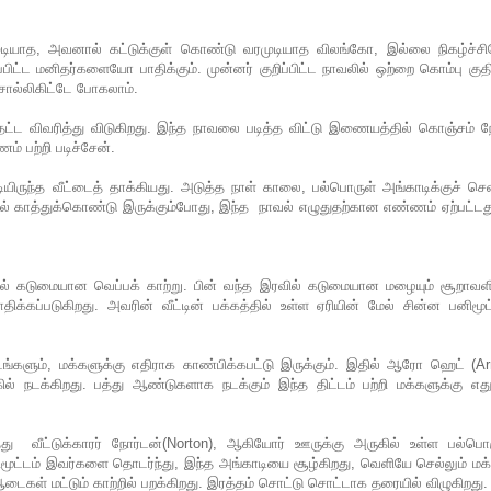
ுடியாத, அவனால் கட்டுக்குள் கொண்டு வரமுடியாத விலங்கோ, இல்லை நிகழ்ச்ச
ட்ட மனிதர்களையோ பாதிக்கும். முன்னர் குறிப்பிட்ட நாவலில் ஒற்றை கொம்பு கு
ொல்லிகிட்டே போகலாம்.
்ட விவரித்து விடுகிறது. இந்த நாவலை படித்த விட்டு இணையத்தில் கொஞ்சம் நே
் பற்றி படிச்சேன்.
ியிருந்த வீட்டைத் தாக்கியது. அடுத்த நாள் காலை, பல்பொருள் அங்காடிக்குச் செ
ல் காத்துக்கொண்டு இருக்கும்போது, இந்த நாவல் எழுதுதற்கான எண்ணம் ஏற்பட்டத
யில் கடுமையான வெப்பக் காற்று. பின் வந்த இரவில் கடுமையான மழையும் சூறாவளி
ாதிக்கப்படுகிறது. அவரின் வீட்டின் பக்கத்தில் உள்ள ஏரியின் மேல் சின்ன பனிமூட
டங்களும், மக்களுக்கு எதிராக காண்பிக்கபட்டு இருக்கும். இதில் ஆரோ ஹெட் (A
ல் நடக்கிறது. பத்து ஆண்டுகளாக நடக்கும் இந்த திட்டம் பற்றி மக்களுக்கு எது
கத்து வீட்டுக்காரர் நோர்டன்(Norton), ஆகியோர் ஊருக்கு அருகில் உள்ள பல்பொ
 பனிமூட்டம் இவர்களை தொடர்ந்து, இந்த அங்காடியை சூழ்கிறது, வெளியே செல்லும் மக
ைகள் மட்டும் காற்றில் பறக்கிறது. இரத்தம் சொட்டு சொட்டாக தரையில் விழுகிறது.