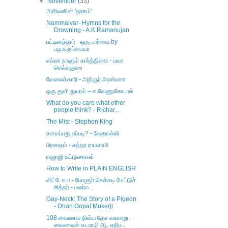
▼
November
(33)
அகிலனின் 'தாகம்'
Nammalvar- Hymns for the
Drowning - A.K.Ramanujan
பட்டினத்தார் - ஒரு பார்வை by
பழ.கருப்பையா
எல்லா நாளும் கார்த்திகை - பவா
செல்லதுரை
வேலைக்காரி - அறிஞர் அண்ணா
ஒரு துளி துயரம் – சு.வேணுகோபால்
What do you care what other
people think? - Richar...
The Mist - Stephen King
சமைப்பது எப்படி? - வேதவல்லி
பிரசாதம் - சுந்தர ராமசாமி
ராஜாஜி கட்டுரைகள்
How to Write in PLAIN ENGLISH
விட்டோபா - போளூர் செக்கடி மேட்டுச்
சித்தர் - மலர்ம...
Gay-Neck: The Story of a Pigeon
- Dhan Gopal Mukerji
108 வைணவ திவ்ய தேச வரலாறு -
வைணவச் சுடராழி ஆ. எதிர...