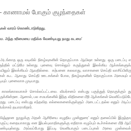
 - காணாமல் போகும் குழந்தைகள்
ைகள் வாரம் கொண்டாடுகிறது.
ிமை. அந்த உரிமையை மதிக்க வேண்டியது நமது கடமை'
அடங்காத
ஒரு
வடிவில்
நிகழ்வுகளின்
தொகுப்பாக
ஆயிஷா
உள்ளது
.
ஒரு
படைப்பு
எ
ுத்தில்
மட்டுமே
உள்ளது
.
புனைவு சொல்லும் கருத்துகள் இலக்கிய
ஆக்கங்களுக்
ிலும்
இலக்கியம்
ஆவதில்லை
.
கற்பனை
கலவாது
,
வாசகனை
செய்தி
வாசிப்பிலிரு
கள்
கூட
ஆகாது
.
செய்தி
ஊடகங்கள்
போல
,
நிகழ்வுகளின்
தொகுப்பாக
அமையும்
டியும்
.
புனைவாக
முடியாது
.
காலங்காலமாகச்
சொல்லப்பட்டவை
.
விமர்சனம்
என்பது
பகுத்துத்
தொகுக்கும்
த
ருக்கின்றன
.
ஆனால்
,
பல
சமயங்களில்
இந்த
விதிகளை
மீறி
ஆக்கங்கள்
வெளிப்படும்
ிறது
.
படைப்பு
என்பது
எந்தவித
எல்லைகளைக்குள்ளும்
அடைபட்டதல்ல
எனும்
அடிப்
ிமர்சகர்
தயாராகிறார்
.
விஞ்ஞான நூலுக்கு அதன் ஆசிரியை எழுதிய முன்னுரை' எனும் தலைப்பில் இருந்தா
ுப்பு
கதையாகாது
என
இயல்புவாதிகளுக்கு
எதிராக
எழும்பும்
கூச்சல்களை
மீறி
ஆய
ண்டியுள்ளது
.
அவ்வப்போது
இப்படி
வெளியாகும்
படைப்புகள்
அவை
முன்வைக்