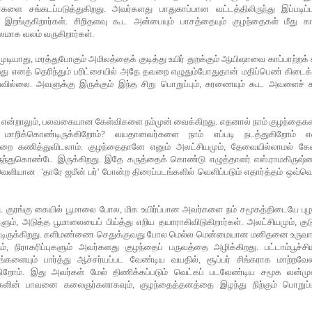
ர்களை
சங்கடப்படுத்துகிறது
.
அவர்களது
பாதுகாப்பான
வட்டத்திலிருந்து
இப்படிப்
இறங்குகிறார்கள்
.
சிறிதளவு
கூட
அன்பையும்
பாசத்தையும்
குழந்தைகள்
மீது
க
லமாக
வலம்
வருகிறார்கள்
.
முடியாது
,
மரத்துபோகும்
அமிலத்தைக்
குடித்து
உயிர்
துறக்கும்
ஆயிஷாவை
காப்பாற்றக்
றது
எனத்
தெரிந்தும்
பரிட்சையில்
அதே
தவறை
எழுதும்போதுதான்
மதிப்பெண்
கிடைக்
யவில்லை
.
அவளுக்கு
இருக்கும்
இந்த
சிறு
பொறுப்பும்
,
சுரணையும்
கூட
அவளைச்
ச
என்றாலும்
,
பலவகையான
கேள்விகளை
நம்முன்
வைக்கிறது
.
எதனால்
நாம்
குழந்தைகள
மாறிக்கொண்டிருக்கிறோம்
?
வயதானவர்களை
நாம்
எப்படி
நடத்துகிறோம்
எ
்றை
கணித்துவிடலாம்
.
குழந்தைதானே
எனும்
அலட்சியமும்
,
தேவையில்லாமல்
கேள
ுந்துகொண்டே
இருக்கிறது
.
இதே
கருத்தைக்
கொண்டு
எழுத்தாளர்
எஸ்
.
ராமகிருஷ்
 வெளியான '
தாரே
ஜமீன்
பர்
'
போன்ற
திரைப்படங்களில்
வெளிப்படும்
எதார்த்தம்
ஒவ்வ
ு
.
குரங்கு
கையில்
பூமாலை
போல
,
மிக
உயிர்ப்பான
அவர்களை
நம்
சமூகத்திடையே
பு
ளும்
,
அடுத்த
பூமாலையைப்
பிய்த்து
எறிய
தயாராகிவிடுகிறார்கள்
.
அலட்சியமும்
,
குட
ிருக்கிறது
.
களிமண்ணை
செதுக்குவது
போல
மெல்ல
மென்மையான
மனிதனை
உருவ
ம்
,
நிராகரிப்புகளும்
அவர்களது
குழந்தைப்
பருவத்தை
அழிக்கிறது
.
பட்டாம்பூச்சி
ங்களையும்
பார்த்து
ஆச்சர்யப்பட
வேண்டிய
வயதில்
,
சூப்பர்
சிங்கராக
மாற்றவே
கிறோம்
. இது அவர்கள் மேல் திணிக்கப்படும்
வெட்கப்
படவேண்டிய
சமூக
வன்ம
களின்
பாவனை
கலைஞர்களாகவும்
,
குழந்தைத்தனத்தை
இழந்து
நிற்கும்
பொறுப்