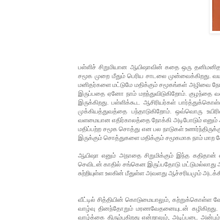
பள்ளிச்
சிறுமியான
ஆயிஷாவின்
கதை
ஒரு
தனிமனித
சமூக முறை
மீதும்
பெரிய
சாடலை
முன்வைக்கிறது
.
வய
மனிதர்களை
மட்டுமே
மதிக்கும்
சமூகங்கள்
அழிவை
நோ
இருப்பதை
ஏனோ
நாம்
மறந்துவிடுகிறோம்
.
குழந்தை
வள
இருக்கிறது
.
பள்ளிக்கூட
ஆசிரியர்கள்
பார்த்துக்கொள்
முக்கியத்துவத்தை
பந்தாடுகிறோம்
.
ஒவ்வொரு
உயிரி
வளமையான
எதிர்காலத்தை
நோக்கி
அடிபோடும்
எனும்
மதிப்பற்ற
சமூக
சொத்து
என
பல
நாடுகள்
உணர்ந்திருக்க
இருக்கும்
சொத்துகளை
மதிக்கும்
சமூகமாக
நாம்
மாற
வ
ஆயிஷா
எனும்
அநாதை
சிறுமிக்கும்
இந்த
கதிதான்
செவிடன்
காதில்
சங்கென
இருப்பதோடு
மட்டுமல்லாது
சுற்றியுள்ள
உலகின்
மீதுள்ள
அவளது
ஆச்சரியமும்
அடக்க
வீட்டில்
சித்தியின்
கொடுமையாலும்
,
கற்றுக்கொள்ள
வே
வாழ்வு
தினந்தோறும் மரணவேதனையுடன் கழிகிறது
வாழ்க்கை
திரும்புகிறது
என்றாலும்
,
அடிப்படை
அன்பும