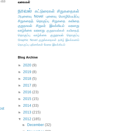
பற்ற
வகைகள்
நாவல்
கட்டுரைகள்
சிறுகதைகள்
அபுனைவு
Novel
புனைவு
மொழிபெயர்ப்பு
சிறுகதைத் தொகுப்பு
சிறுகதை
கவிதை
குறுநாவல்
சிறுவர் இலக்கியம்
வரலாறு
வாழ்க்கை வரலாறு
குறுநாவல்கள்
கவிதைத்
தொகுப்பு
வாழ்க்கை
குறுநாவல் தொகுப்பு
Graphic Novel
குறுங்கதைகள்
தமிழ் இலக்கணம்
தொகுப்பு
புதினங்கள்
மேலை இலக்கியம்
Blog Archive
►
2020
(9)
►
2019
(8)
►
2018
(5)
►
2017
(8)
►
2016
(23)
►
2015
(15)
►
2014
(33)
ost
►
2013
(215)
▼
2012
(185)
►
December
(32)