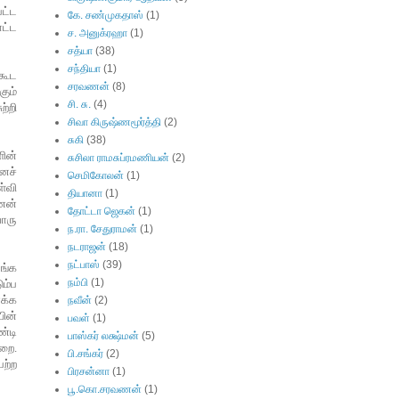
பட்ட
கே. சண்முகதாஸ்
(1)
ாட்ட
ச. அனுக்ரஹா
(1)
சத்யா
(38)
சந்தியா
(1)
கூட
சரவணன்
(8)
கும்
சி. சு.
(4)
ுற்றி
சிவா கிருஷ்ணமூர்த்தி
(2)
சுகி
(38)
ின்
சுசிலா ராமசுப்ரமணியன்
(2)
னச்
செமிகோலன்
(1)
்வி
தியானா
(1)
ணன்
தோட்டா ஜெகன்
(1)
ொரு
ந.ரா. சேதுராமன்
(1)
நடராஜன்
(18)
நட்பாஸ்
(39)
ழங்க
நம்பி
(1)
ும்ப
ாக்க
நவீன்
(2)
யின்
பவள்
(1)
ண்டி
பாஸ்கர் லக்ஷ்மன்
(5)
ுறை
.
பி.சங்கர்
(2)
பற்ற
பிரசன்னா
(1)
பூ.கொ.சரவணன்
(1)