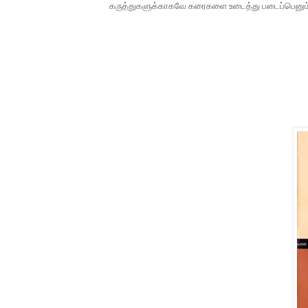
கருத்துகளுக்காகவே
கரைகளை
உடைத்து
படைப்பெனும