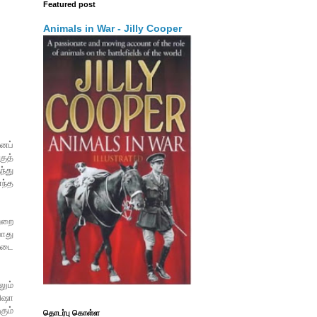
Featured post
Animals in War - Jilly Cooper
னப்
குத்
ந்து
எந்த
ுறை
போது
படை
லும்
ிஷா
கும்
தொடர்பு கொள்ள