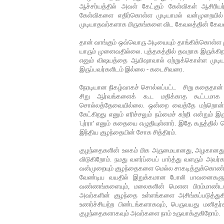
ஆச்சர்யத்தில்
அவள்
கேட்கும்
கேள்விகள்
ஆசிரிய
கேள்விகளை
எதிர்கொள்ள
முடியாமல்
வன்முறையில்
முடியாதவர்களாக
மிருகங்களை
விட
கேவலத்தின்
கேவ
தான்
வாங்கும்
ஒவ்வொரு
அடியையும்
தாங்கிக்கொள்ள
யாரும்
முனைவதில்லை
.
புத்தகத்தில்
தவறாக
இருக்கி
எனும்
விஷயத்தை
ஆயிஷாவால்
ஏற்றுக்கொள்ள
முடி
இருப்பவர்களிடம்
இல்லை
-
கடைசிவரை
.
நேரடியான நிகழ்வாகச் சொல்லப்பட்ட சிறு
கதைதான்
சிறு
ஆர்வங்களைக்
கூட
மதிக்காத
கூட்டமாக
சொல்லத்தேவையில்லை
.
ஒன்றை
வைத்தே
மற்றொன
கேட்கிறது
எனும்
எரிச்சலும்
நம்மைச்
சுற்றி
என்றும்
இர
'
புர்ரா
'
எனும்
கதையை
எழுதியுள்ளார்
. இதே கருத்தில்
இந்திய
குழந்தையின்
சோக
சித்திரம்
.
குழந்தைகளின்
உலகம்
மிக
அருமையானது
,
அழகானத
விடுகிறோம்
.
நமது
வளர்ப்பைப்
பார்த்து
வளரும்
அவர்க
வன்முறையும்
குழந்தைகளை
மெல்ல
சாகடித்துக்கொண்ட
வேண்டிய
வயதில்
இறுக்கமான
போலி
பாவனைகளு
வண்ணங்களையும்
,
மலைகளின்
மெளன
பிரம்மாண்ட
அவர்களின்
குழந்தை
உள்ளங்களை
அசிங்கப்படுத்து
உணர்ச்சியற்ற
பிண்டங்களாகவும்
,
பெருவயது
மனிதர்
குழந்தைகளாகவும்
அவர்களை
நாம்
உருவாக்குகிறோம்
.