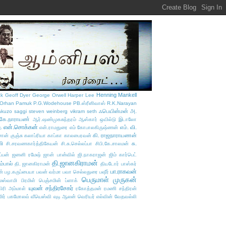
Henning Mankell
ck
Geoff Dyer
George Orwell
Harper Lee
Orhan Pamuk
P.G.Wodehouse
PB.ஸ்ரீனிவாஸ்
R.K.Narayan
ஃபெயின்மன்
அ.
akuzo
saggi
steven weinberg
vikram seth
.கே.நாராயண்
ஆர்.ஷண்முகசுந்தரம்
ஆஸ்கார் ஒயில்டு
இடாலோ
என்.சொக்கன்
எம். வி.
்
என்.ராமதுரை
எம் கோபாலகிருஷ்ணன்
கி. ராஜநாராயணன்
சான் குஞ்சு
கலாப்ரியா
காப்கா
காலபைரவன்
லி
சு.
சி.சரவணகார்த்திகேயன்
சி.சு.செல்லப்பா
சிபி.கே.சாலமன்
்பன்
ஜனனி ரமேஷ்
ஜான் பான்வில்
ஜி.நாகராஜன்
ஜிம் கார்பெட்
தி.ஜானகிராமன்
ம்பால்
தி. ஜானகிராமன்
தியடோர் பாஸ்கர்
பா.ராகவன்
ன்
பழ.கருப்பையா
பவன் வர்மா
பவா செல்லதுரை
பஷீர்
பெருமாள் முருகன்
ாமஸ்வாமி
பிரமிள்
பெஞ்சமின் ப்ளாக்
யுவன் சந்திரசேகர்
ிரி அம்மாள்
ரகோத்தமன்
ரமணி சந்திரன்
மிர் பகமோலவ்
வீயெஸ்வி
வுடி ஆலன்
வெரியர் எல்வின்
வேதவல்லி