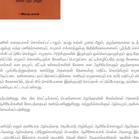
னின்
கதையாகச்
சொல்லப்பட்டாலும்
,
நமது
கல்வி
முறை
மீதும்
,
குழந்தைகளை
நடத்
துக்கு
வந்த
மனிதர்களையும்
,
சமூகச்
சக்கரத்துக்கு
நிதித்தேவைகளைப்
பூர்த்தி
செய்
க்கி
மட்டுமே
செல்லும்
.
சமுதாய
அடுக்குகளில்
இருக்கும்
ஒவ்வொருவருக்கும்
ஒரு
த
ர்ப்பில்
சமூகம்
கொண்டிருக்க
வேண்டிய
பொறுப்பை
தட்டிக்கழிப்பதே
நமது
வேலை
வார்கள்
என
நாமும்
,
வீட்டில்
உள்ளவர்களின்
வேலை
என
ஆசிரியர்களும்
குழந்தைகள
ன்
முக்கியத்துவத்தை
உணர்ந்து
அதனதன்
தேவைக்கு
மதிப்பு
கொடுக்கும்
சமூ
அடிப்படை
உண்மையை
நாம்
நினைப்பதில்லை
.
கனிவும்
கருணையும்
சக
உயிர்
மதிப்பும்
வ
ும்
வேளையில்
,
டுயல்
சிம்
செல்போனை
இறக்குமதி
செய்தால்
மட்டும்போதாது
,
நம்மிட
ேண்டிய
கட்டாயம்
உள்ளது
.
ஏற்படுகிறது
.
மிக
மிக
கெட்டிக்காரப்
பெண்ணான
ஆயிஷாவின்
கேள்விகள்
அனைத்த
ஆசிரியர்களின்
கோபத்தையும்
உண்டுபண்ணுகிறது
.
கற்றுக்கொள்ளும்
ஆர்வமும்
,
தன்ன
ிவைக்கப்படுகிறது
.
ண்டும்
எனும்
தணியாத
ஆர்வத்தை
அடியோடு
அழிக்கும்
ஆசிரியர்களாலும்
ஆயிஷாவ
.
அவளது
ஆர்வத்தை
புரிந்துகொள்ளும்
பெளதிக
ஆசிரியையால்
மெல்ல
அவளது
இய
்
,
பராமரிப்பும்
இல்லாத
சமூகச்
சூழலில்
அவள்
தினம்
அடிவாங்குகிறாள்
.
உலகின்
மீத