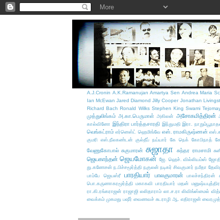
A.J.Cronin
A.K.Ramanujan
Amartya Sen
Andrea Maria Sc
Ian McEwan
Jared Diamond
Jilly Cooper
Jonathan Livings
Richard Bach
Ronald Wilks
Stephen King
Swami Tejoma
அசோகமித்திரன்
முத்துலிங்கம்
அ.கா.பெருமாள்
அகிலன்
இந்திரா பார்த்தசாரதி
கால்வினோ
இந்துமதி
இரா. நாறும்பூநாத
வெங்கட்ராம்
எஸ். ராமகிருஷ்ணன்
எர்னெஸ்ட் ஹெமிங்வே
எஸ்.
குமரி எஸ்.நீலகண்டன்
குல்தீப் நய்யார்
கே நெக்
கோபிநாத்
க
சுஜாதா
வேணுகோபால்
சுகுமாரன்
சுந்தர ராமசாமி
சு
ஜெயமோகன்
ஜெயகாந்தன்
ஜே. ஹெச். வில்லியம்ஸ்
ஜோதி
து.கணேசன்
ந.பிச்சமூர்த்தி
நகுலன்
நடிகர் சிவகுமார்
நமீதா தேவி
பாரதியார்
பாலகுமாரன்
பாம்பே ஜெயஸ்ரீ
பாலச்சந்திரன் ச
பொ.கருணாகரமூர்த்தி
மகாகவி பாரதியார்
மதன்
மனுஷ்யபுத்திர
ரா.கி.ரங்கராஜன்
ராஜாஜி
லலிதாராம்
லா.ச.ரா
லிவிங்ஸ்மைல் வித
வைக்கம் முகமது பஷீர்
வைணவச் சுடராழி ஆ. எதிராஜன்
வைரமுத்