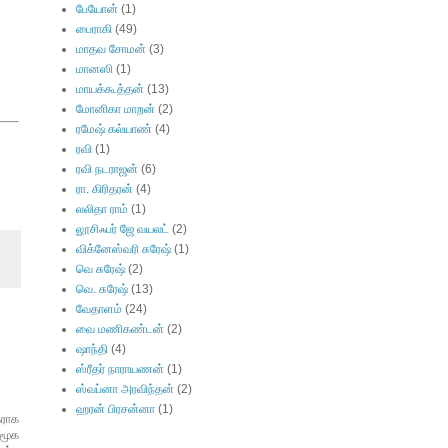
பேயோன்
(1)
பைராகி
(49)
மாதவ சோமன்
(3)
மானஸி
(1)
மாயக்கூத்தன்
(13)
மோனிகா மாறன்
(2)
ரமேஷ் கல்யாண்
(4)
ரவி
(1)
ரவி நடராஜன்
(6)
ரா. கிரிதரன்
(4)
லலிதா ராம்
(1)
லூசிஃபர் ஜே வயலட்
(2)
விக்னேஸ்வரி சுரேஷ்
(1)
வெ சுரேஷ்
(2)
வெ. சுரேஷ்
(13)
வேதாளம்
(24)
வை மணிகண்டன்
(2)
ஷாந்தி
(4)
ஸ்ரீதர் நாராயணன்
(1)
ஸ்வப்னா அரவிந்தன்
(2)
ஹரன் பிரசன்னா
(1)
கராக
சமூக