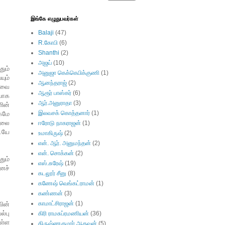
இங்கே எழுதுபவர்கள்
Balaji
(47)
R.கோபி
(6)
Shanthi
(2)
அஜய்
(10)
தும்
அனுஜா கெக்கெபிக்குணி
(1)
யும்
ஆனந்தராஜ்
(2)
ேவை
ஆரூர் பாஸ்கர்
(6)
யாக
ஆர்.அனுராதா
(3)
ின்
இலவசக் கொத்தனார்
(1)
கமே
ிலை
ஈரோடு நாகராஜன்
(1)
ையே
உமாகிருஷ்
(2)
என். ஆர். அனுமந்தன்
(2)
என். சொக்கன்
(2)
ும்
எஸ்.சுரேஷ்
(19)
ைச்
கடலூர் சீனு
(8)
கணேஷ் வெங்கட்ராமன்
(1)
கண்ணன்
(3)
காமாட்சிராஜன்
(1)
ின்
ல்பு
கிரி ராமசுப்ரமணியன்
(36)
ுள்ள
கிருஷ்ணகுமார் ஆதவன்
(5)