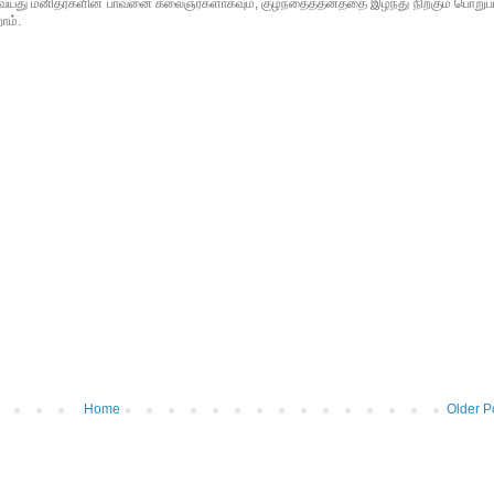
ுவயது மனிதர்களின் பாவனை கலைஞர்களாகவும், குழந்தைத்தனத்தை இழந்து நிற்கும் பொறுப்
ோம்.
Home
Older P