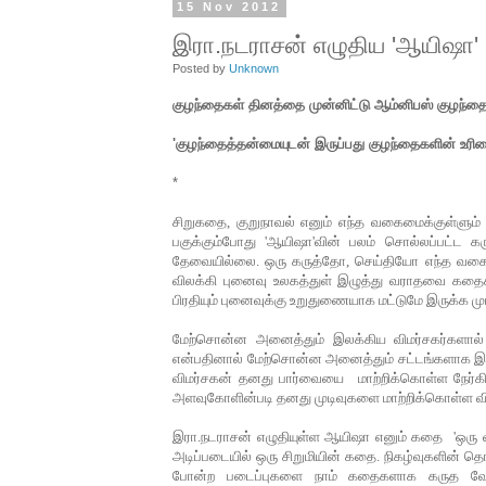
15 Nov 2012
இரா.நடராசன் எழுதிய 'ஆயிஷா'
Posted by
Unknown
குழந்தைகள் தினத்தை முன்னிட்டு ஆம்னிபஸ் குழந்த
'குழந்தைத்தன்மையுடன் இருப்பது குழந்தைகளின் உர
*
சிறுகதை
,
குறுநாவல்
எனும்
எந்த
வகைமைக்குள்ளும்
பகுக்கும்போது
'
ஆயிஷா
'
வின்
பலம்
சொல்லப்பட்ட
கர
தேவையில்லை
.
ஒரு
கருத்தோ
,
செய்தியோ
எந்த
வகைய
விலக்கி
புனைவு
உலகத்துள்
இழுத்து
வராதவை
கதை
பிரதியும்
புனைவுக்கு
உறுதுணையாக
மட்டுமே
இருக்க
மு
மேற்சொன்ன
அனைத்தும்
இலக்கிய
விமர்சகர்களால்
என்பதினால்
மேற்சொன்ன
அனைத்தும்
சட்டங்களாக
இ
விமர்சகன்
தனது
பார்வையை
மாற்றிக்கொள்ள
நேர்க
அளவுகோளின்படி
தனது
முடிவுகளை
மாற்றிக்கொள்ள
வ
இரா
.
நடராசன்
எழுதியுள்ள
ஆயிஷா
எனும்
கதை
'
ஒரு 
அடிப்படையில்
ஒரு
சிறுமியின்
கதை
.
நிகழ்வுகளின்
தொக
போன்ற
படைப்புகளை
நாம்
கதைகளாக
கருத
வே