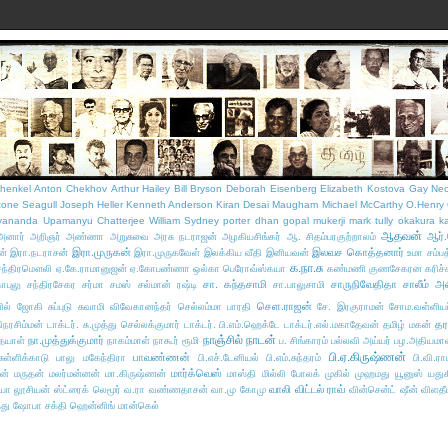
henkel
Anton Chekhov
Arthur Hailey
Bill Bryson
Deborah Eisenberg
Elizabeth Kostova
Gay Ne
tone Seagull
Joseph Heller
Kenneth Anderson
Kiran Desai
Maugham
Michael McCarthy
O.Henry
yananda
Upamanyu Chatterjee
William Sydney porter
dhan gopal mukerji
mark tully
okakura k
ஆதவன்
ஆர்
அனார்
அறிஞர் அண்ணா
அறுசுவை அரசு நடராஜன்
அழகியசிங்கர்
ஆ. சிதம்பரகுற்றாலம்
இரா.முருகன்
இலவச கொத்தனார்
ன்
இரா.நடராசன்
இரா.முருகவேள்
இலக்கிய வீதி இனியவன்
உமா சம்பத
க.நா.சு
சந்திரமௌலி
ஏ.கே.ராமானுஜன்
ஏ.கோபண்ணா
ஒல்கா பெரோவ்ஸ்கயா
கண்மணி குணசேகரன
கரிச்
சா. கந்தசாமி
சாருநிவேதிதா
சாலீம் அ
ோபுலு
சந்திரசேகர சர்மா
சமஸ்
சல்மான் ரஷ்டி
சா.பாலுசாமி
செள.ராஜன்
னில் ஜோகி
சுப்புடு
சுவாமி விவேகானந்தர்
செல்லம்மா பாரதி
சே. இரகுராமன்
சோம.வள்ளியப
தர
நரசிம்மன்
டாக்டர். சு.முத்து செல்லக்குமார்
டாக்டர். பி.எம்.ஹெக்டே
டாக்டர்.எல்.மகாதேவன்
தமிழ் மகன்
நாஞ்சில் நாடன்
நா.முத்துக்குமார்
தயாள்
நாகம்மாள்
நாகூர் ரூமி
ப. சிங்காரம்
பல்லவி அய்யர்
பழ.அதியமா
பி.ஏ.கிருஷ்ணன்
பாவண்ணன்
ுள்ளிக்காடு
பாலு மகேந்திரா
பி.எச்.டேனியல்
பி.எம்.சுந்தரம்
பி.வி.ர
மார்க்வெஸ்
ன்
மருதன்
மலர்மன்னன்
மா.கிருஷ்ணன்
மாஸ்தி
மில்லி போலக்
முகில்
முஹமது யூனுஸ்
யதுக
வாலி
விட்டல் ராவ்
்யா
லூசியன் ஸ்ட்ரைக்
லெமூர்
வ.ரா
வண்ணதாசன்
வா.மு கோமு
வின்சென்ட் ஷீன்
விளதீ
து
ஷோபா சக்தி
ஹென்னிங் மான்கெல்