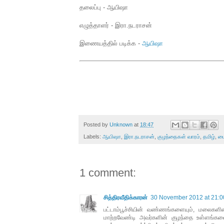
தலைப்பு - ஆயிஷா
எழுத்தாளர் - இரா.நடராசன்
இணையத்தில் படிக்க -
ஆயிஷா
Posted by
Unknown
at
18:47
Labels:
ஆயிஷா
,
இரா.நடராசன்
,
குழந்தைகள் வாரம்
,
தமிழ்
,
பை
1 comment:
சித்திரவீதிக்காரன்
30 November 2012 at 21:0
பட்டாம்பூச்சியின் வண்ணங்களையும், மலைகளின
மாற்றவேண்டி அவர்களின் குழந்தை உள்ளங்களை