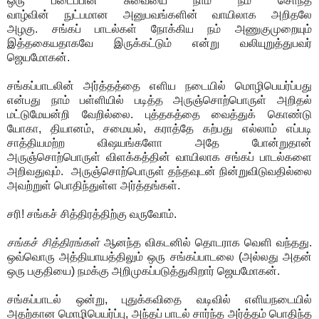
ஒரு படைப்பின் சுவையை நாம் நம் சொந்த
வாழ்வின்
நுட்பமான
அனுபவங்களின் வாயிலாக அறிதலே
அழகு.
சங்கப் பாடல்கள் நோக்கிய நம் அணுகுமுறையும்
இத்தகையதாகவே இருக்கட்டும் என்று வலியுறுத்துபவர்
ஜெயமோகன்.
சங்கப்பாடலின் அர்த்தத்தை எளிய நடையில் மொழிபெயர்ப்பது
என்பது நாம் பள்ளியில் படித்த அருஞ்சொற்பொருள் அறிதல்
மட்டுமேயன்றி வேறில்லை.
புத்தகத்தை வைத்துக் கொண்டு
யோகா, தியானம், சமையல், கராத்தே கற்பது எல்லாம் எப்படி
சாத்தியமற்ற விஷயங்களோ அதே போன்றுதான்
அருஞ்சொற்பொருள் விளக்கத்தின் வாயிலாக சங்கப் பாடல்களை
அறிவதுவும்.
அருஞ்சொற்பொருள் தந்தவுடன் நின்றுவிடுவதில்லை
அவற்றுள் பொதிந்துள்ள அர்த்தங்கள்.
சரி! சங்கச் சித்திரத்திற்கு வருவோம்.
சங்கச் சித்திரங்கள்
ஆனந்த விகடனில் தொடராக வெளி வந்தது.
ஒவ்வொரு அத்தியாயத்திலும் ஒரு சங்கப்பாடலை (அல்லது அதன்
ஒரு பகுதியை) நமக்கு அறிமுகப்படுத்துகிறார் ஜெயமோகன்.
சங்கப்பாடல் ஒன்று, புதுக்கவிதை வடிவில் எளியநடையில்
அதற்கான மொழிபெயர்ப்பு, அந்தப் பாடல் சார்ந்த அர்த்தம் பொதிந்த