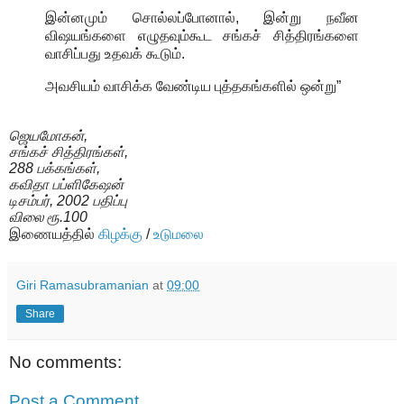
இன்னமும் சொல்லப்போனால், இன்று நவீன
விஷயங்களை எழுதவும்கூட சங்கச் சித்திரங்களை
வாசிப்பது உதவக் கூடும்.
அவசியம் வாசிக்க வேண்டிய புத்தகங்களில் ஒன்று”
ஜெயமோகன்,
சங்கச் சித்திரங்கள்,
288 பக்கங்கள்,
கவிதா பப்ளிகேஷன்
டிசம்பர், 2002 பதிப்பு
விலை ரூ.100
இணையத்தில்
கிழக்கு
/
உடுமலை
Giri Ramasubramanian
at
09:00
Share
No comments:
Post a Comment