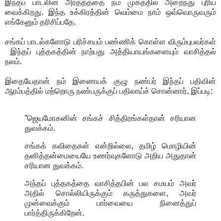
இந்தப் பாடலின் அர்த்தத்தை நம் முகத்தில் அறைந்து புரிய
வைக்கிறது. இந்த உக்கிரத்தின் வெம்மை நாம் ஒவ்வொருவரும்
எங்கேனும் தரிசிப்பதே.
சங்கப் பாடல்களோடு பரிச்சயம் பண்ணிக் கொள்ள விரும்புபவர்கள்
இந்தப் புத்தகத்தின் நாற்பது அத்தியாயங்களையும் வாசித்தல்
நலம்.
இதையேதான் நம் இணையக் குழு நண்பர் இந்தப் பதிவின்
ஆரம்பத்தில் மற்றொரு நண்பருக்குப் பதிலாய்ச் சொன்னார், இப்படி:
”ஜெயமோகனின் சங்கச் சித்திரங்கள்தான் சரியான
துவக்கம்.
சங்கக் கவிதைகள் என்றில்லை, தமிழ் மொழியின்
தனித்தன்மையையே உணர்வுகளோடு அறிய அதுதான்
சரியான துவக்கம்.
அந்தப் புத்தகத்தை வாசித்தபின் பல சமயம் அவர்
அதில் சொல்லியிருக்கும் கருத்துகளை, அவர்
முன்வைக்கும் பார்வையை நினைத்துப்
பார்த்திருக்கிறேன்.