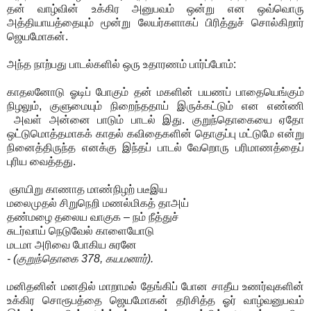
தன் வாழ்வின் உக்கிர அனுபவம் ஒன்று என
ஒவ்வொரு
அத்தியாயத்தையும் மூன்று லேயர்களாகப் பிரித்துச் சொல்கிறார்
ஜெயமோகன்.
அந்த நாற்பது பாடல்களில் ஒரு உதாரணம் பார்ப்போம்:
காதலனோடு ஓடிப் போகும் தன் மகளின் பயணப் பாதையெங்கும்
நிழலும், குளுமையும் நிறைந்ததாய் இருக்கட்டும் என எண்ணி
அவள் அன்னை பாடும் பாடல் இது.
குறுந்தொகையை ஏதோ
ஒட்டுமொத்தமாகக் காதல் கவிதைகளின் தொகுப்பு மட்டுமே என்று
நினைத்திருந்த எனக்கு இந்தப் பாடல் வேறொரு பரிமாணத்தைப்
புரிய வைத்தது.
ஞாயிறு காணாத மாண்நிழற் படீஇய
மலைமுதல் சிறுநெறி மணல்மிகத் தாஅய்
தண்மழை தலைய வாகுக – நம் நீத்துச்
சுடர்வாய் நெடுவேல் காளையோடு
மடமா அரிவை போகிய சுரனே
- (குறுந்தொகை 378, கயமனார்).
மனிதனின் மனதில் மாறாமல் தேங்கிப் போன சாதீய உணர்வுகளின்
உக்கிர சொரூபத்தை ஜெயமோகன் தரிசித்த ஓர் வாழ்வனுபவம்