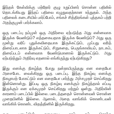
இந்தக் கேள்விக்கு மற்றோர் குழு உறுப்பினர் சொன்ன பதிலில்
தொடங்கியது இந்தப் பதிவை எழுதுவதற்கான உந்துதல். அந்த
பதிலைக் கடைசியில் பார்ப்போம்,
சங்கச் சித்திரங்கள் புத்தகம் பற்றி
அதற்குமுன் பார்க்கலாம்.
ஒரு படைப்பு நம்முள் ஒரு அதிர்வை ஏற்படுத்த அது என்னவாக
இருக்க வேண்டும்? எத்தகையதாக இருக்க வேண்டும்? அது ஒரு
மூன்று வரிப் புதுக்கவிதையாக இருக்கட்டும், முப்பது வரித்
திரைப்பாடலாக இருக்கட்டும், சிறுகதை, பெருங்காவியம், நாடகம்,
திரைப்படம் என்னவாக வேண்டுமானால் இருக்கட்டும். அது
ஏற்படுத்தும் அதிர்வு எதனால் எங்கிருந்து ஏற்படுகிறது?
இது எனக்கு நிகழ்ந்த போது நன்றாயிருந்தது என எதையோ
அசைபோட வைக்கிறது ஒரு படைப்பு. இந்த நிகழ்வு எனக்கு
நிகழாமற் போகட்டும் என எதையோ பார்த்து அச்சமுறச் செய்கிறது
இன்னொன்று. இப்படி ஒரு நிகழ்வு எனக்கும் நிகழ்ந்தால் எப்படி
இருக்கும் என ஏக்கமுறச் செய்கிறது மற்றும் ஒன்று. அதிர்வின்
காரணம் படைப்பில் இல்லை. படைத்ததைச் சொன்னவன் சொன்ன
முறையினில் இல்லை. ஆனால், அதை வாங்கிக் கொண்டவன்
வாங்கிக் கொண்ட விதத்தினில் இருக்கிறது.