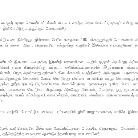
மைசூர் தசரா கொண்டாட்டங்கள் எப்படி / எதற்கு தொடங்கப்பட்டிருக்கும் என்று 
! இனிமே அறிமுகத்துக்குள் போகலாம்!!).
ண்டு வரை நீள்கிறது. இவ்வளவு பெரிய கதையை 190 பக்கத்துக்குள் சொன்னால் எப்
துதான் கதை. ஆமா, நடுநடுவுலே ‘தத்து’ன்னு வருதே? இதென்ன எல்லாருமேவா தத
இரண்டாம் திருமலா. அவருக்கு இரண்டு மனைவிகள். அதில் ஒருவர் அலமேலு அம்மா
்கி என்ற கிராமத்திற்கு வந்தார். ஸ்ரீரங்கப்பட்டினத்தில் இருந்தவரை ரங்கநா
ம்மாள், பிறகு அவர்களது தரிசனம் கிடைக்காமல் வருந்தினார். அம்மனுடைய நகை
ோயிலுக்குக் கொண்டு போய், கொடுத்து பின்னர் வாங்கியும் வந்து கொண்டிருந்தா
ுக்கு இந்த ஏற்பாடு பிடிக்கவில்லை. கோயில் நமது. நகைகளும் நமதே. போய் வாங
னால், நகைகளை கொடுக்க விரும்பாத அலமேலு அம்மாள், அவற்றை ஒரு மூட்டை
ரைக்குப் போய் தப்பித்து விடலாமென்றால், காவிரியில் வெள்ளம். தற்கொலையைத் 
ம்.
ரால் மூழ்கிப் போகட்டும்; மைசூர் பரம்பரையில் இனி ராஜாக்களுக்கு வாரிசே இல்ல
ஆண் வாரிசென்பதே இல்லாமல் போய்விட்டதாம். அப்படியே பிறந்தாலும், அவர்கள் ச
, தத்தெடுத்தே மைசூரை ஆண்டுவந்தனர் ராஜ பரம்பரையினர்.