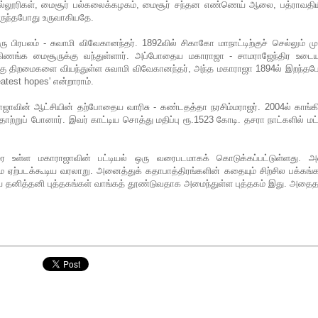
கல்லூரிகள், மைசூர் பல்கலைக்கழகம், மைசூர் சந்தன எண்ணெய் ஆலை, பத்ராவதிய
ுந்தபோது உருவாகியதே.
 பிரபலம் - சுவாமி விவேகானந்தர். 1892வில் சிகாகோ மாநாட்டிற்குச் செல்லும் மு
கிணங்க மைசூருக்கு வந்துள்ளார். அப்போதைய மகாராஜா - சாமராஜேந்திர உடையா
க்கு திறமைகளை வியந்துள்ள சுவாமி விவேகானந்தர், அந்த மகாராஜா 1894ல் இறந்த
atest hopes' என்றாராம்.
ாஜாவின் ஆட்சியின் தற்போதைய வாரிசு - கண்டதத்தா நரசிம்மராஜர். 2004ல் காங்க
தோற்றுப் போனார். இவர் காட்டிய சொத்து மதிப்பு ரூ.1523 கோடி. தசரா நாட்களில் மட்
வரை உள்ள மகாராஜாவின் பட்டியல் ஒரு வரைபடமாகக் கொடுக்கப்பட்டுள்ளது. 
பமே ஏற்படக்கூடிய வரலாறு. அனைத்துக் கதாபாத்திரங்களின் கதையும் சிற்சில பக்கங
றிய தனித்தனி புத்தகங்கள் வாங்கத் தூண்டுவதாக அமைந்துள்ள புத்தகம் இது. அதை