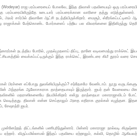
 (Wodeyar) ராஜ பரம்பரையைப் போலவே, இந்த திவான் பதவியையும் ஒரு பரம்பரையி
்த பரம்பரையிலிருந்தே உடையார் பரம்பரைக்கான வாரிசை தத்து எடுத்துள்ளனர்.
, அவர் சார்பில் திவானே ஆட்சி நடத்தியிருக்கிறார். மைசூர், ஸ்ரீரங்கப்பட்டினம் 
்து ராஜாக்கள் மேற்கொண்ட போர்களைப் பற்றிய பல விவரங்களை இதிலிருந்து தெரிந
்டிஷ்காரர்கள் நடத்திய போரில், முதல்முதலாய் திப்பு, தானே வடிவமைத்து ராக்கெட் இய
ட்சியகத்தில் வைக்கப்பட்டிருக்கும் இந்த ராக்கெட், இரண்டரை கிமீ தூரம் வரை செ
்கள் பிரச்னை எப்போது துவங்கியிருக்கும்? சந்தேகமே வேண்டாம். நூறு வருடங்களு
ஜாவின் அந்தரங்க ஆலோசகராக தாத்தையாவும் இருந்தார். ஐயர் தன் வேலையை மிகவ
ப் பதவிகளில் மதராஸிகளையே நியமிக்கிறார் என்று தாத்தையா மகாராஜாவிடம் போட்
ாக வெடித்தது. திவான் என்ன செய்தாலும் அதை எதிராக குரல்கள் எழுந்தன. இதன
, சேஷாத்ரி ஐயர்.
்னேற்றத் திட்டங்களில் பணிபுரிந்துள்ளார். பின்னர் மகாராஜா நால்வடி கிருஷ்
ஏற்றார். விருப்பமில்லாமல் இந்தப் பதவியை ஏற்றாலும், கல்வி, தொழில் ஆகியவற்