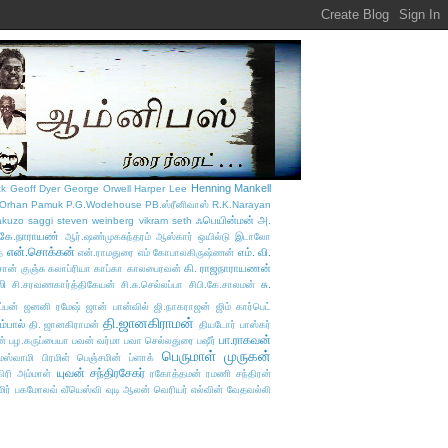
Henning Mankell
ck
Geoff Dyer
George Orwell
Harper Lee
Orhan Pamuk
P.G.Wodehouse
PB.ஸ்ரீனிவாஸ்
R.K.Narayan
ஃபெயின்மன்
அ.
akuzo
saggi
steven weinberg
vikram seth
.கே.நாராயண்
ஆர்.ஷண்முகசுந்தரம்
ஆஸ்கார் ஒயில்டு
இடாலோ
என்.சொக்கன்
எம். வி.
்
என்.ராமதுரை
எம் கோபாலகிருஷ்ணன்
கி. ராஜநாராயணன்
சான் குஞ்சு
கலாப்ரியா
காப்கா
காலபைரவன்
லி
சு.
சி.சரவணகார்த்திகேயன்
சி.சு.செல்லப்பா
சிபி.கே.சாலமன்
்பன்
ஜனனி ரமேஷ்
ஜான் பான்வில்
ஜி.நாகராஜன்
ஜிம் கார்பெட்
தி.ஜானகிராமன்
ம்பால்
தி. ஜானகிராமன்
தியடோர் பாஸ்கர்
பா.ராகவன்
ன்
பழ.கருப்பையா
பவன் வர்மா
பவா செல்லதுரை
பஷீர்
பெருமாள் முருகன்
ாமஸ்வாமி
பிரமிள்
பெஞ்சமின் ப்ளாக்
யுவன் சந்திரசேகர்
ிரி அம்மாள்
ரகோத்தமன்
ரமணி சந்திரன்
மிர் பகமோலவ்
வீயெஸ்வி
வுடி ஆலன்
வெரியர் எல்வின்
வேதவல்லி