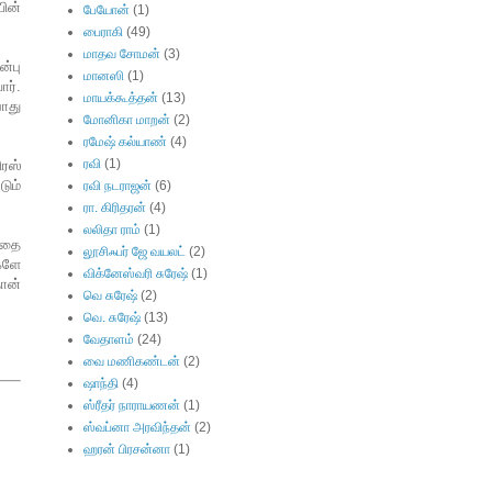
ின்
பேயோன்
(1)
பைராகி
(49)
மாதவ சோமன்
(3)
ன்பு
மானஸி
(1)
ர்.
மாயக்கூத்தன்
(13)
போது
மோனிகா மாறன்
(2)
ரமேஷ் கல்யாண்
(4)
ரவி
(1)
ிரஸ்
டும்
ரவி நடராஜன்
(6)
ரா. கிரிதரன்
(4)
லலிதா ராம்
(1)
அதை
லூசிஃபர் ஜே வயலட்
(2)
்களே
விக்னேஸ்வரி சுரேஷ்
(1)
தான்
வெ சுரேஷ்
(2)
வெ. சுரேஷ்
(13)
வேதாளம்
(24)
வை மணிகண்டன்
(2)
ஷாந்தி
(4)
ஸ்ரீதர் நாராயணன்
(1)
ஸ்வப்னா அரவிந்தன்
(2)
ஹரன் பிரசன்னா
(1)