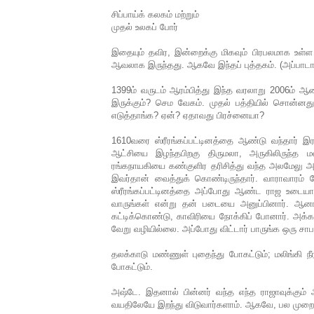
சிப்பாய்க் கலகம் மற்றும்
முதல் உலகப் போர்
இதையும் தவிர, இன்றைக்கு மிகவும் பிரபலமாக உள்ள 
ஆவலாக இருந்தது. ஆகவே இந்தப் புத்தகம். (அப்பாடா
1399ம் வருடம் ஆரம்பித்து இந்த வரலாறு 2006ம் ஆ
இருக்கும்? செம வேகம். முதல் பத்தியில் சொன்ன
எடுத்தாங்க? ஏன்? ஏதாவது பிரச்னையா?
1610வரை ஸ்ரீரங்கப்பட்டினத்தை ஆண்டு வந்தார் 
ஆட்சியை இழந்தபிறகு திருமலா, அருகிலிருந்த மலிங
ரங்கநாயகியை கண்குளிர தரிசித்து வந்த அலமேலு அ
இவர்தான் வைத்துக் கொண்டிருந்தார். வாராவாரம் க
ஸ்ரீரங்கப்பட்டினத்தை அப்போது ஆண்ட ராஜ உடையார
வாருங்கள் என்று தன் படையை அனுப்பினார். ஆ
கட்டிக்கொண்டு, காவிரியை நோக்கிப் போனார். அக்க
வேறு வழியில்லை. அப்போது விட்டார் பாருங்க ஒரு சாப
தலக்காடு மண்ணுள் புதைந்து போகட்டும்; மலிங்கி நீ
போகட்டும்.
அஷ்டே. இதனால் பின்னர் வந்த எந்த ராஜாவுக்கும் 
வயதிலேயே இறந்து விடுவார்களாம். ஆகவே, பல முறை