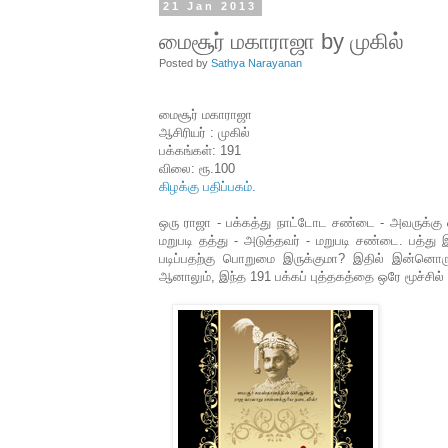
21 Jan 2013
மைசூர் மகாராஜா by முகில்
Posted by
Sathya Narayanan
மைசூர் மகாராஜா
ஆசிரியர் : முகில்
பக்கங்கள்: 191
விலை: ரூ.100
கிழக்கு பதிப்பகம்.
ஒரு ராஜா - பக்கத்து நாட்டோட சண்டை - அவருக்கு 
மறுபடி தத்து - அடுத்தவர் - மறுபடி சண்டை. பத்த
படிப்பதற்கு பொறுமை இருக்குமா? இதில் இன்னொரு
ஆனாலும், இந்த 191 பக்கப் புத்தகத்தை ஒரே மூச்சில்