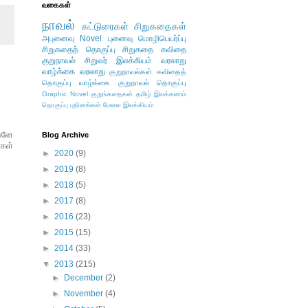
வகைகள்
நாவல்
கட்டுரைகள்
சிறுகதைகள்
அபுனைவு
Novel
புனைவு
மொழிபெயர்ப்பு
சிறுகதைத் தொகுப்பு
சிறுகதை
கவிதை
குறுநாவல்
சிறுவர் இலக்கியம்
வரலாறு
வாழ்க்கை வரலாறு
குறுநாவல்கள்
கவிதைத்
தொகுப்பு
வாழ்க்கை
குறுநாவல் தொகுப்பு
Graphic Novel
குறுங்கதைகள்
தமிழ் இலக்கணம்
தொகுப்பு
புதினங்கள்
மேலை இலக்கியம்
்ஷனே
Blog Archive
்கள்
►
2020
(9)
►
2019
(8)
►
2018
(5)
►
2017
(8)
►
2016
(23)
►
2015
(15)
►
2014
(33)
▼
2013
(215)
►
December
(2)
►
November
(4)