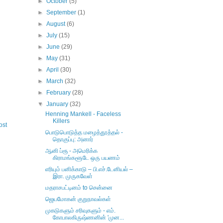
►
October
(5)
►
September
(1)
►
August
(6)
►
July
(15)
►
June
(29)
►
May
(31)
►
April
(30)
►
March
(32)
►
February
(28)
▼
January
(32)
Henning Mankell - Faceless
Killers
ost
பொடுபொடுத்த மழைத்தூத்தல் -
தொகுப்பு: அனார்
ஆனி ப்ரூ - அமெரிக்க
கிராமங்களூடே ஒரு பயணம்
எரியும் பனிக்காடு – பி.எச்.டேனியல் –
இரா. முருகவேள்
மதராசபட்டினம் to சென்னை
ஜெயமோகன் குறுநாவல்கள்
முகடுகளும் சரிவுகளும் - எம்.
கோபாலகிருஷ்ணனின் 'முன...