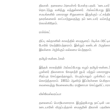
திவான். தலைமை அமைச்சர் போன்ற பதவி. ’உடையார்’
தொடர்ந்து வகித்து வந்துள்ளனர். அவ்வப்போது இந
சமயங்களில் மகாராஜா சிறுவனாக இருக்கும் பட்சத்தில்
நகரங்களைக் காப்பாற்றுவதற்கு நம் உடையார் வம்சத
கொள்கிறோம்.
ராக்கெட்
திப்பு சுல்தானின் காலத்தில் மைசூரைப் பிடிக்க பிரிட
போரில் வெற்றிபெற்றாராம். இன்றும் லண்டன் அருங்கா
இலக்கை அழிக்கும் வல்லமை பெற்றதாம்.
தமிழர்-கன்னடர்கள்
இந்தக் காலத்தில் அவ்வப்போது எழும் தமிழர்-கன்னடர
முன்னர் திவானாக சேஷாத்ரி ஐயர் மற்றும் மகாரா
சிறப்புற செய்துவந்தாலும், பெரும்பாலும் முக்கிய
கொடுத்தாராம். 1901ம் ஆண்டு இப்பிரச்னை பெரித
கவலையுற்று வேலையையே ராஜினாமா செய்துவிட்டாராம்
விஸ்வேஸ்வரய்யா
தலைமைப் பொறியாளாராக இருந்தபோது நாட்டின் பல முன
உடையாரின் விருப்பத்தால் மைசூரின் திவான் பதவியை 