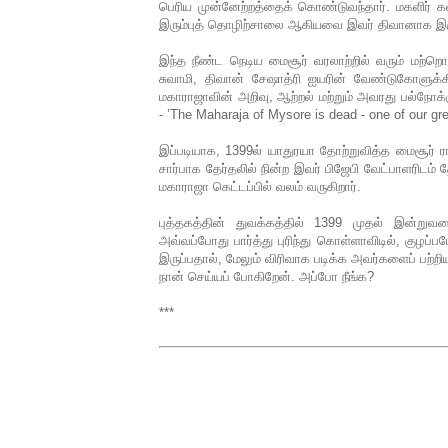
பெரிய முன்னேற்றத்தைக் கொண்டுவந்தார். மகளிர் 
இரும்புத் தொழிற்சாலை ஆகியவை இவர் திவானாக இர
இந்த நீண்ட நெடிய மைசூர் வரலாற்றில் வரும் மற்றொரு
சுவாமி, திவான் சேஷாத்ரி ஐயரின் வேண்டுகோளுக்
மகாராஜாவின் அறிவு, ஆற்றல் மற்றும் அவரது பல்நோ
- ’The Maharaja of Mysore is dead - one of our gre
இப்படியாக, 1399ல் யாதுரயா தோற்றுவித்த மைசூர் ர
சார்பாக தேர்தலில் நின்ற இவர் பிஜேபி வேட்பாளரிடம் 
மகாராஜா கெட்டப்பில் வலம் வருகிறார்.
புத்தகத்தின் துவக்கத்தில் 1399 முதல் இன்று
அவ்வப்போது பார்த்து புரிந்து கொள்ளாவிடில், குழப்
இருப்பதால், மேலும் விரிவாக படிக்க அவர்களைப் பற்
நான் செய்யப் போகிறேன். அப்போ நீங்க?
***