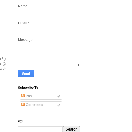
Name
Email
*
Message
*
!!)
்டு
கள்
Subscribe To
Posts
Comments
தேட