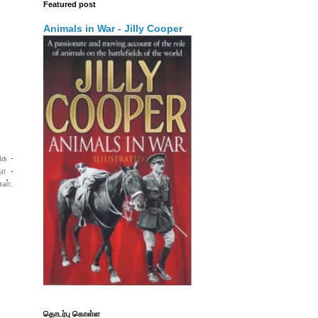
Featured post
Animals in War - Jilly Cooper
ு -
ா -
ள்.
தொடர்பு கொள்ள