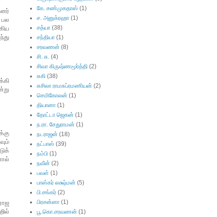
கே. சண்முகதாஸ்
(1)
னர்
ச. அனுக்ரஹா
(1)
 பல
சத்யா
(38)
ஆகிய
்து
சந்தியா
(1)
சரவணன்
(8)
சி. சு.
(4)
சிவா கிருஷ்ணமூர்த்தி
(2)
சுகி
(38)
க்கி
சுசிலா ராமசுப்ரமணியன்
(2)
ன்று
செமிகோலன்
(1)
தியானா
(1)
தோட்டா ஜெகன்
(1)
ந.ரா. சேதுராமன்
(1)
க்கு
நடராஜன்
(18)
ும்
நட்பாஸ்
(39)
டுக்
நம்பி
(1)
ால்
நவீன்
(2)
பவள்
(1)
பாஸ்கர் லக்ஷ்மன்
(5)
பி.சங்கர்
(2)
பிரசன்னா
(1)
ணராஜ
றில்
பூ.கொ.சரவணன்
(1)