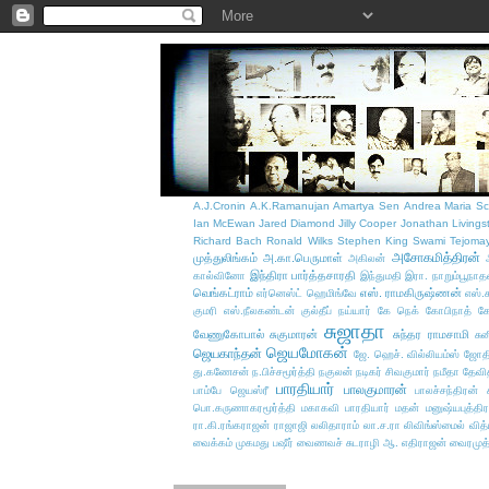
A.J.Cronin
A.K.Ramanujan
Amartya Sen
Andrea Maria Sc
Ian McEwan
Jared Diamond
Jilly Cooper
Jonathan Livings
Richard Bach
Ronald Wilks
Stephen King
Swami Tejoma
அசோகமித்திரன்
முத்துலிங்கம்
அ.கா.பெருமாள்
அகிலன்
இந்திரா பார்த்தசாரதி
கால்வினோ
இந்துமதி
இரா. நாறும்பூநாத
வெங்கட்ராம்
எஸ். ராமகிருஷ்ணன்
எர்னெஸ்ட் ஹெமிங்வே
எஸ்.
குமரி எஸ்.நீலகண்டன்
குல்தீப் நய்யார்
கே நெக்
கோபிநாத்
க
சுஜாதா
வேணுகோபால்
சுகுமாரன்
சுந்தர ராமசாமி
சு
ஜெயமோகன்
ஜெயகாந்தன்
ஜே. ஹெச். வில்லியம்ஸ்
ஜோதி
து.கணேசன்
ந.பிச்சமூர்த்தி
நகுலன்
நடிகர் சிவகுமார்
நமீதா தேவி
பாரதியார்
பாலகுமாரன்
பாம்பே ஜெயஸ்ரீ
பாலச்சந்திரன் ச
பொ.கருணாகரமூர்த்தி
மகாகவி பாரதியார்
மதன்
மனுஷ்யபுத்திர
ரா.கி.ரங்கராஜன்
ராஜாஜி
லலிதாராம்
லா.ச.ரா
லிவிங்ஸ்மைல் வித
வைக்கம் முகமது பஷீர்
வைணவச் சுடராழி ஆ. எதிராஜன்
வைரமுத்