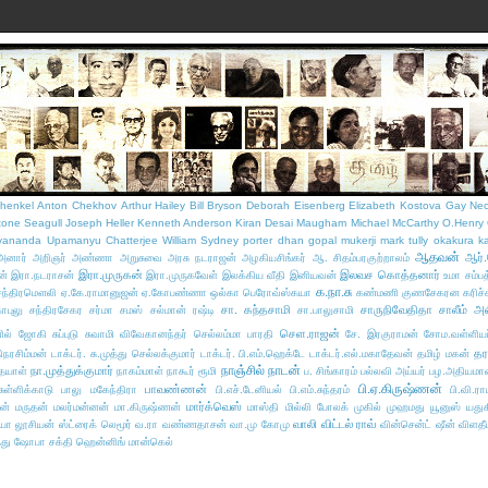
henkel
Anton Chekhov
Arthur Hailey
Bill Bryson
Deborah Eisenberg
Elizabeth Kostova
Gay Ne
tone Seagull
Joseph Heller
Kenneth Anderson
Kiran Desai
Maugham
Michael McCarthy
O.Henry
yananda
Upamanyu Chatterjee
William Sydney porter
dhan gopal mukerji
mark tully
okakura k
ஆதவன்
ஆர்
அனார்
அறிஞர் அண்ணா
அறுசுவை அரசு நடராஜன்
அழகியசிங்கர்
ஆ. சிதம்பரகுற்றாலம்
இரா.முருகன்
இலவச கொத்தனார்
ன்
இரா.நடராசன்
இரா.முருகவேள்
இலக்கிய வீதி இனியவன்
உமா சம்பத
க.நா.சு
சந்திரமௌலி
ஏ.கே.ராமானுஜன்
ஏ.கோபண்ணா
ஒல்கா பெரோவ்ஸ்கயா
கண்மணி குணசேகரன
கரிச்
சா. கந்தசாமி
சாருநிவேதிதா
சாலீம் அ
ோபுலு
சந்திரசேகர சர்மா
சமஸ்
சல்மான் ரஷ்டி
சா.பாலுசாமி
செள.ராஜன்
னில் ஜோகி
சுப்புடு
சுவாமி விவேகானந்தர்
செல்லம்மா பாரதி
சே. இரகுராமன்
சோம.வள்ளியப
தர
நரசிம்மன்
டாக்டர். சு.முத்து செல்லக்குமார்
டாக்டர். பி.எம்.ஹெக்டே
டாக்டர்.எல்.மகாதேவன்
தமிழ் மகன்
நாஞ்சில் நாடன்
நா.முத்துக்குமார்
தயாள்
நாகம்மாள்
நாகூர் ரூமி
ப. சிங்காரம்
பல்லவி அய்யர்
பழ.அதியமா
பி.ஏ.கிருஷ்ணன்
பாவண்ணன்
ுள்ளிக்காடு
பாலு மகேந்திரா
பி.எச்.டேனியல்
பி.எம்.சுந்தரம்
பி.வி.ர
மார்க்வெஸ்
ன்
மருதன்
மலர்மன்னன்
மா.கிருஷ்ணன்
மாஸ்தி
மில்லி போலக்
முகில்
முஹமது யூனுஸ்
யதுக
வாலி
விட்டல் ராவ்
்யா
லூசியன் ஸ்ட்ரைக்
லெமூர்
வ.ரா
வண்ணதாசன்
வா.மு கோமு
வின்சென்ட் ஷீன்
விளதீ
து
ஷோபா சக்தி
ஹென்னிங் மான்கெல்