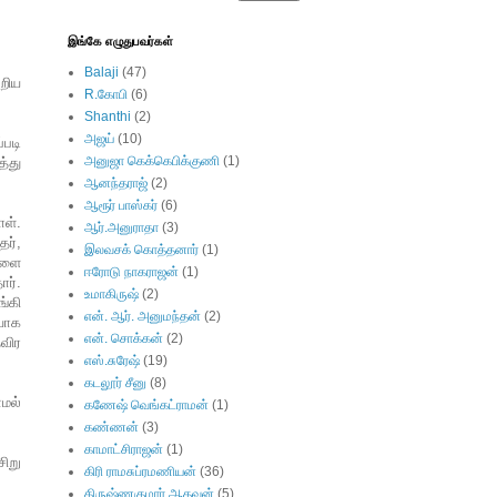
இங்கே எழுதுபவர்கள்
Balaji
(47)
அறிய
R.கோபி
(6)
Shanthi
(2)
அஜய்
(10)
படி
அனுஜா கெக்கெபிக்குணி
(1)
்து
ஆனந்தராஜ்
(2)
ஆரூர் பாஸ்கர்
(6)
ள்.
ஆர்.அனுராதா
(3)
தர்,
இலவசக் கொத்தனார்
(1)
களை
ஈரோடு நாகராஜன்
(1)
ர்.
உமாகிருஷ்
(2)
்கி
என். ஆர். அனுமந்தன்
(2)
யாக
என். சொக்கன்
(2)
தவிர
எஸ்.சுரேஷ்
(19)
கடலூர் சீனு
(8)
ாமல்
கணேஷ் வெங்கட்ராமன்
(1)
கண்ணன்
(3)
காமாட்சிராஜன்
(1)
ிறு
கிரி ராமசுப்ரமணியன்
(36)
கிருஷ்ணகுமார் ஆதவன்
(5)