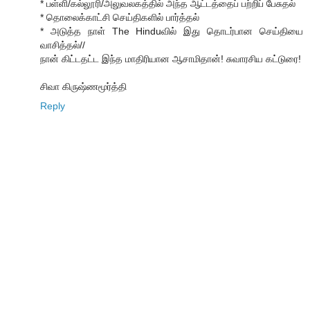
* பள்ளி/கல்லூரி/அலுவலகத்தில் அந்த ஆட்டத்தைப் பற்றிப் பேசுதல்
* தொலைக்காட்சி செய்திகளில் பார்த்தல்
* அடுத்த நாள் The Hinduவில் இது தொடர்பான செய்தியை
வாசித்தல்//
நான் கிட்டதட்ட இந்த மாதிரியான ஆசாமிதான்! சுவாரசிய கட்டுரை!
சிவா கிருஷ்ணமூர்த்தி
Reply