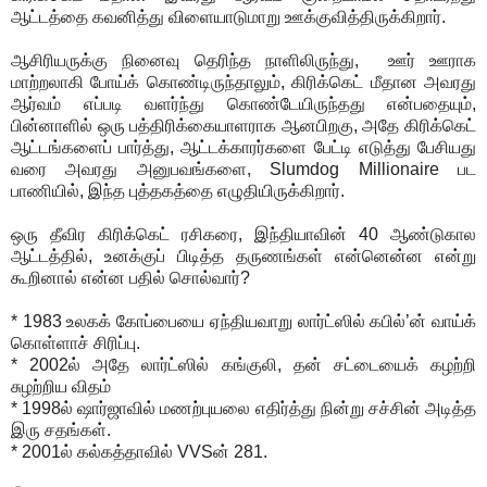
ஆட்டத்தை கவனித்து விளையாடுமாறு ஊக்குவித்திருக்கிறார்.
ஆசிரியருக்கு நினைவு தெரிந்த நாளிலிருந்து, ஊர் ஊராக
மாற்றலாகி போய்க் கொண்டிருந்தாலும், கிரிக்கெட் மீதான அவரது
ஆர்வம் எப்படி வளர்ந்து கொண்டேயிருந்தது என்பதையும்,
பின்னாளில் ஒரு பத்திரிக்கையாளராக ஆனபிறகு, அதே கிரிக்கெட்
ஆட்டங்களைப் பார்த்து, ஆட்டக்காரர்களை பேட்டி எடுத்து பேசியது
வரை அவரது அனுபவங்களை, Slumdog Millionaire பட
பாணியில், இந்த புத்தகத்தை எழுதியிருக்கிறார்.
ஒரு தீவிர கிரிக்கெட் ரசிகரை, இந்தியாவின் 40 ஆண்டுகால
ஆட்டத்தில், உனக்குப் பிடித்த தருணங்கள் என்னென்ன என்று
கூறினால் என்ன பதில் சொல்வார்?
* 1983 உலகக் கோப்பையை ஏந்தியவாறு லார்ட்ஸில் கபில்’ன் வாய்க்
கொள்ளாச் சிரிப்பு.
* 2002ல் அதே லார்ட்ஸில் கங்குலி, தன் சட்டையைக் கழற்றி
சுழற்றிய விதம்
* 1998ல் ஷார்ஜாவில் மணற்புயலை எதிர்த்து நின்று சச்சின் அடித்த
இரு சதங்கள்.
* 2001ல் கல்கத்தாவில் VVSன் 281.