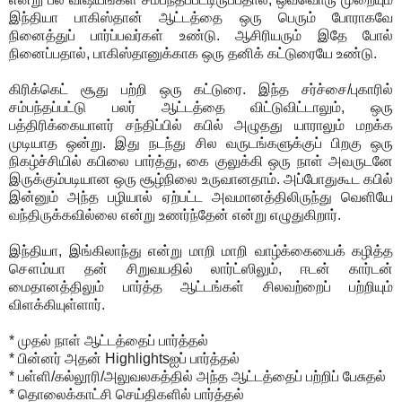
இந்தியா பாகிஸ்தான் ஆட்டத்தை ஒரு பெரும் போராகவே
நினைத்துப் பார்ப்பவர்கள் உண்டு. ஆசிரியரும் இதே போல்
நினைப்பதால், பாகிஸ்தானுக்காக ஒரு தனிக் கட்டுரையே உண்டு.
கிரிக்கெட் சூது பற்றி ஒரு கட்டுரை. இந்த சர்ச்சை/புகாரில்
சம்பந்தப்பட்டு பலர் ஆட்டத்தை விட்டுவிட்டாலும், ஒரு
பத்திரிக்கையாளர் சந்திப்பில் கபில் அழுதது யாராலும் மறக்க
முடியாத ஒன்று. இது நடந்து சில வருடங்களுக்குப் பிறகு ஒரு
நிகழ்ச்சியில் கபிலை பார்த்து, கை குலுக்கி ஒரு நாள் அவருடனே
இருக்கும்படியான ஒரு சூழ்நிலை உருவானதாம். அப்போதுகூட கபில்
இன்னும் அந்த பழியால் ஏற்பட்ட அவமானத்திலிருந்து வெளியே
வந்திருக்கவில்லை என்று உணர்ந்தேன் என்று எழுதுகிறார்.
இந்தியா, இங்கிலாந்து என்று மாறி மாறி வாழ்க்கையைக் கழித்த
சௌம்யா தன் சிறுவயதில் லார்ட்ஸிலும், ஈடன் கார்டன்
மைதானத்திலும் பார்த்த ஆட்டங்கள் சிலவற்றைப் பற்றியும்
விளக்கியுள்ளார்.
* முதல் நாள் ஆட்டத்தைப் பார்த்தல்
* பின்னர் அதன் Highlightsஐப் பார்த்தல்
* பள்ளி/கல்லூரி/அலுவலகத்தில் அந்த ஆட்டத்தைப் பற்றிப் பேசுதல்
* தொலைக்காட்சி செய்திகளில் பார்த்தல்