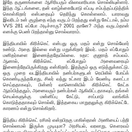
இதே தருணங்களை ஆசிரியரும் விலாவாரியாக சொல்லியுள்ளார்.
இந்த ஆட்டங்களை, தன் வாழ்க்கையோடு எப்படி சம்பந்தப்படுத்திக்
கொள்கிறார் என்பதையும் தெரிந்து கொள்ளலாம். யாராவது
இவரிடம் உன் குழந்தை எந்த வருடம் பிறந்தது என்று கேட்டால், நம்ம
VVS 281 எப்போ அடிச்சாரு? 2001 தானே? அந்த வருடம்தான்
எனக்கு பெண் பிறந்தாள்னு சொல்வாராம்.
இந்தியாவில் கிரிக்கெட் என்பது ஒரு மதம் என்று சொல்வோர்
உண்டு. அதை இல்லை என்று மறுக்கிறார் இவர். மதம் எப்போதும்
மனிதர்களை இணைத்ததேயில்லை. உதா: குஜராத் சம்பவம்.
ஆனால், கிரிக்கெட் எப்போதும் அனைவரையும்
இணைத்தேயிருக்கிறது என்கிறார். இதற்கும் ஒரு எடுத்துக்காட்டு.
ஒரு முறை வடஇந்தியாவில் நண்பர்களுடன் ரெயிலில் போய்க்
கொண்டிருந்தபோது, சிலர் வந்து உட்கார இடம் வேண்டி கலாட்டா
செய்ததாகவும், பின்னர் வானொலியில் கிரிக்கெட் கேட்க
ஆரம்பித்ததும், அனைவரும் நண்பர்கள் ஆகிவிட்டதாகவும், தங்கள்
செயல்களுக்கு மன்னிப்பு கேட்டு, சாப்பாடு வாங்கிக்
கொடுத்ததாகவும் சொல்லி, இத்தகைய மாறுதலுக்கு கிரிக்கெட்டே
காரணம் என்று சொல்கிறார்.
இந்திய கிரிக்கெட் ரசிகர் என்றபிறகு பாகிஸ்தான் அணியைப் பற்றி
சொல்லாமல் இருக்க முடியுமா? அரசியல், வரலாறு, கௌரவம்
என்று பல விஷயங்கள் சம்பந்தப்பட்டிருப்பதால், ஒவ்வொரு முறையும்